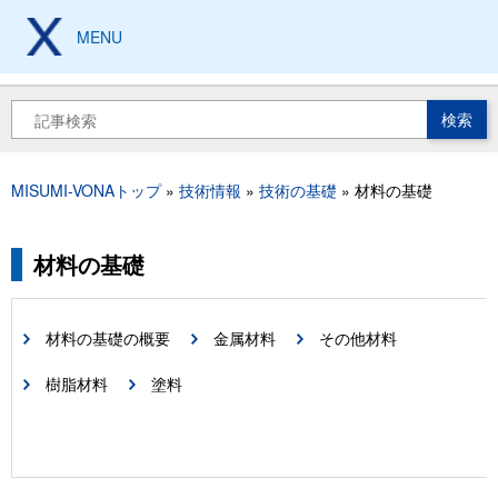
メ
イ
MENU
製造現場の設計、加工、
保全技術から工具豆知識まで
ン
コ
ン
検
テ
索
ン
ツ
MISUMI-VONAトップ
技術情報
技術の基礎
材料の基礎
に
パ
移
ン
動
く
材料の基礎
ず
材料の基礎の概要
金属材料
その他材料
樹脂材料
塗料