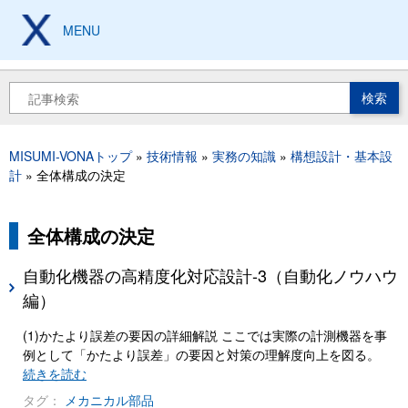
メ
イ
MENU
製造現場の設計、加工、
保全技術から工具豆知識まで
ン
コ
ン
検
テ
索
ン
ツ
MISUMI-VONAトップ
技術情報
実務の知識
構想設計・基本設
に
パ
計
全体構成の決定
移
ン
動
く
ず
全体構成の決定
自動化機器の高精度化対応設計-3（自動化ノウハウ
編）
(1)かたより誤差の要因の詳細解説 ここでは実際の計測機器を事
例として「かたより誤差」の要因と対策の理解度向上を図る。
続きを読む
タグ：
メカニカル部品