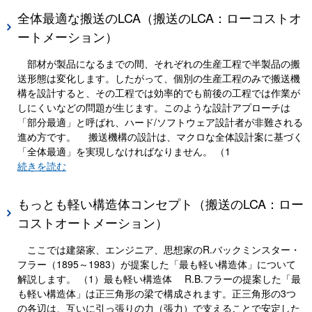
全体最適な搬送のLCA（搬送のLCA：ローコストオ
ートメーション）
部材が製品になるまでの間、それぞれの生産工程で半製品の搬
送形態は変化します。したがって、個別の生産工程のみで搬送機
構を設計すると、その工程では効率的でも前後の工程では作業が
しにくいなどの問題が生じます。このような設計アプローチは
「部分最適」と呼ばれ、ハード/ソフトウェア設計者が非難される
進め方です。 搬送機構の設計は、マクロな全体設計案に基づく
「全体最適」を実現しなければなりません。 （1
続きを読む
もっとも軽い構造体コンセプト（搬送のLCA：ロー
コストオートメーション）
ここでは建築家、エンジニア、思想家のR.バックミンスター・
フラー（1895～1983）が提案した「最も軽い構造体」について
解説します。 （1）最も軽い構造体 R.B.フラーの提案した「最
も軽い構造体」は正三角形の梁で構成されます。正三角形の3つ
の各辺は、互いに引っ張りの力（張力）で支えることで安定した