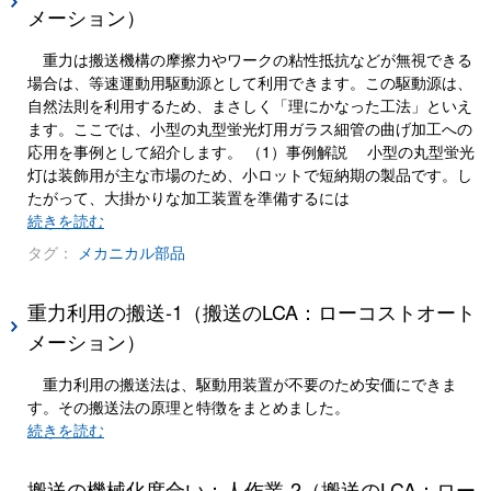
メーション）
重力は搬送機構の摩擦力やワークの粘性抵抗などが無視できる
場合は、等速運動用駆動源として利用できます。この駆動源は、
自然法則を利用するため、まさしく「理にかなった工法」といえ
ます。ここでは、小型の丸型蛍光灯用ガラス細管の曲げ加工への
応用を事例として紹介します。 （1）事例解説 小型の丸型蛍光
灯は装飾用が主な市場のため、小ロットで短納期の製品です。し
たがって、大掛かりな加工装置を準備するには
続きを読む
タグ：
メカニカル部品
重力利用の搬送-1（搬送のLCA：ローコストオート
メーション）
重力利用の搬送法は、駆動用装置が不要のため安価にできま
す。その搬送法の原理と特徴をまとめました。
続きを読む
搬送の機械化度合い：人作業-2（搬送のLCA：ロー