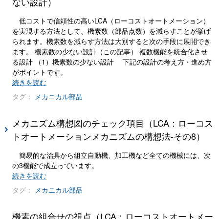
ない設計）
低コストで信頼性の高いLCA（ローコストオートメーション）
を実現する方法として、機素数（部品点数）を減らすことが挙げ
られます。機素数を減らす方法は大別すると次の手段に展開でき
ます。 機素数の少ない設計（この記事） 複数機能を統合化させ
る設計 （1）機素数の少ない設計 下記の設計の考え方・進め方
がポイントです。
続きを読む
タグ：
メカニカル部品
メカニズム構想図のチェック項目（LCA：ローコス
トオートメーションメカニズムの構想法-その8）
簡易的な治具から組立自動機、加工機など全ての機械には、次
の3機能で成立っています。
続きを読む
タグ：
メカニカル部品
機素の組合せの視点（LCA：ローコストオートメー