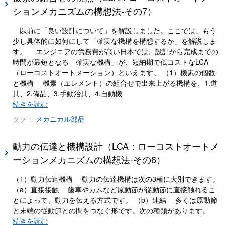
ションメカニズムの構想法-その7）
以前に「良い設計について」を解説しました。ここでは、もう
少し具体的に如何にして「確実な機構を構想するか」を解説しま
す。 エンジニアの労務費が高い日本では、設計から完成までの
時間が最短となる「確実な機構」が、短納期で低コストなLCA
（ローコストオートメーション）といえます。 （1）機素の個数
と機構 機素（エレメント）の組合せで出来上がる機構を、1.道
具、2.備品、3.手動治具、4.自動機
続きを読む
タグ：
メカニカル部品
動力の伝達と機構設計（LCA：ローコストオートメ
ーションメカニズムの構想法-その6）
（1）動力伝達機構 動力の伝達機構は次の3種に大別できます。
（a）直接接触 歯車やカムなど原動節が従動節に直接触れるこ
とによって、動力を伝える方式です。 （b）連結 多くは原動節
と末端の従動節との間をつなぐ形です。次の種類があります。
続きを読む