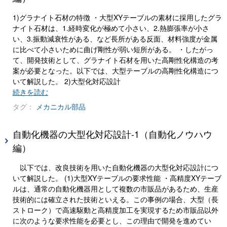
1)グラナイト石材の特徴 ・大型XYテーブルの素材に採用したグラ
ナイト石材は、1.経時変化が極めて小さい、2.熱膨張率が小さ
い、3.振動減衰性がある、など長所がある反面、材料強度が金属
に比べて小さいために曲げ剛性が弱い短所がある。 ・したがっ
て、開発技術として、グラナイト石材を用いた高剛性化構造の考
案が必要となった。以下では、大型テーブルの高剛性化構造につ
いて解説した。 2)大型化対応設計
続きを読む
タグ：
メカニカル部品
自動化機器の大型化対応設計-1（自動化ノウハウ
編）
以下では、改良技術を用いた自動化機器の大型化対応設計につ
いて解説した。 (1)大型XYテーブルの要求性能 ・高精度XYテーブ
ルは、通常の自動化機器用として複数の市販品があるため、生産
技術的には確立された技術といえる。この事例の場合、大型（長
ストローク）で高速駆動と高精度加工を実現するため市販品以外
に次のような要求性能を必要とし、この理由で開発を進めてい