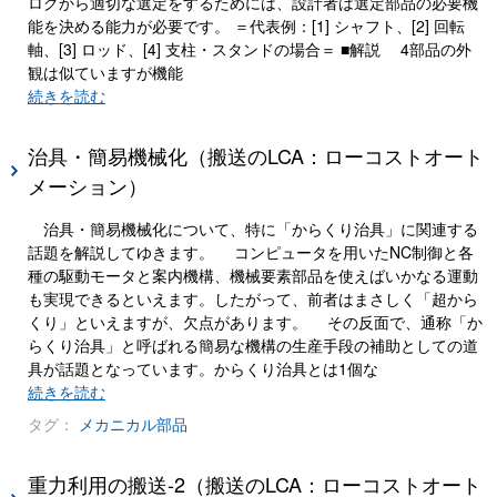
ログから適切な選定をするためには、設計者は選定部品の必要機
能を決める能力が必要です。 ＝代表例：[1] シャフト、[2] 回転
軸、[3] ロッド、[4] 支柱・スタンドの場合＝ ■解説 4部品の外
観は似ていますが機能
続きを読む
治具・簡易機械化（搬送のLCA：ローコストオート
メーション）
治具・簡易機械化について、特に「からくり治具」に関連する
話題を解説してゆきます。 コンピュータを用いたNC制御と各
種の駆動モータと案内機構、機械要素部品を使えばいかなる運動
も実現できるといえます。したがって、前者はまさしく「超から
くり」といえますが、欠点があります。 その反面で、通称「か
らくり治具」と呼ばれる簡易な機構の生産手段の補助としての道
具が話題となっています。からくり治具とは1個な
続きを読む
タグ：
メカニカル部品
重力利用の搬送-2（搬送のLCA：ローコストオート