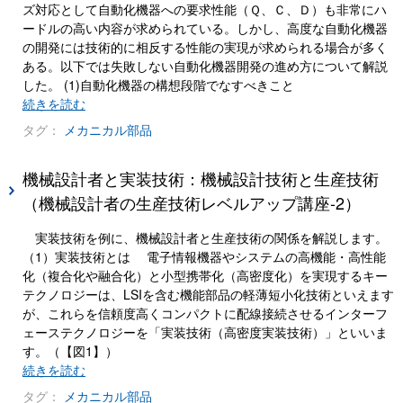
ズ対応として自動化機器への要求性能（Ｑ、Ｃ、Ｄ）も非常にハ
ードルの高い内容が求められている。しかし、高度な自動化機器
の開発には技術的に相反する性能の実現が求められる場合が多く
ある。以下では失敗しない自動化機器開発の進め方について解説
した。 (1)自動化機器の構想段階でなすべきこと
続きを読む
タグ：
メカニカル部品
機械設計者と実装技術：機械設計技術と生産技術
（機械設計者の生産技術レベルアップ講座-2）
実装技術を例に、機械設計者と生産技術の関係を解説します。
（1）実装技術とは 電子情報機器やシステムの高機能・高性能
化（複合化や融合化）と小型携帯化（高密度化）を実現するキー
テクノロジーは、LSIを含む機能部品の軽薄短小化技術といえます
が、これらを信頼度高くコンパクトに配線接続させるインターフ
ェーステクノロジーを「実装技術（高密度実装技術）」といいま
す。（【図1】）
続きを読む
タグ：
メカニカル部品