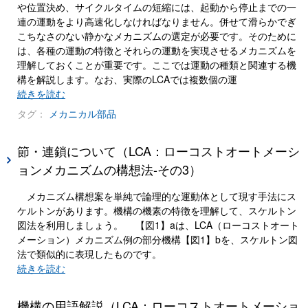
や位置決め、サイクルタイムの短縮には、起動から停止までの一
連の運動をより高速化しなければなりません。併せて滑らかでぎ
こちなさのない静かなメカニズムの選定が必要です。そのために
は、各種の運動の特徴とそれらの運動を実現させるメカニズムを
理解しておくことが重要です。ここでは運動の種類と関連する機
構を解説します。なお、実際のLCAでは複数個の運
続きを読む
タグ：
メカニカル部品
節・連鎖について（LCA：ローコストオートメーシ
ョンメカニズムの構想法-その3）
メカニズム構想案を単純で論理的な運動体として現す手法にス
ケルトンがあります。機構の機素の特徴を理解して、スケルトン
図法を利用しましょう。 【図1】aは、LCA（ローコストオート
メーション）メカニズム例の部分機構【図1】bを、スケルトン図
法で類似的に表現したものです。
続きを読む
機構の用語解説（LCA：ローコストオートメーショ