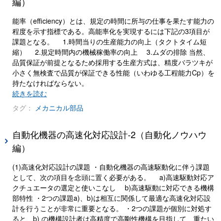
編）
能率（efficiency）とは、規定の時間に所与の仕事を果たす能力の
程度を示す指標である。高能率化を実現するには下記の3項目が
課題となる。 1.時間当りの生産能力の向上（タクトタイム短
縮） 2.規定時間内の機械稼働率の向上 3.ムダの排除 当然、
品質保証が前提となるため採用する生産方式は、精度バラツキが
小さく無検査で品質が保証できる性能（いわゆる工程能力Cp）を
持たなければならない。
続きを読む
タグ：
メカニカル部品
自動化機器の高速化対応設計-2（自動化ノウハウ
編）
(1)高速化対応設計の課題 ・自動化機器の高速駆動化に伴う課題
として、次の項目を念頭に置く必要がある。 a)高速駆動対応ア
クチュエータの選定と使いこなし b)高速駆動に対応できる機構
部特性 ・2つの課題a)、b)は相互に関係して最適な高速化対応設
計を行うことが非常に重要となる。 ・2つの課題が個別に対処す
ると、b) の機構設計者は高精度で高剛性機構を目指して、重たい