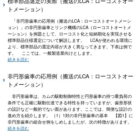
標準部品選定の実際（搬送のLCA：ローコストオー
トメーション）
「非円形歯車の応用例（搬送のLCA：ローコストオートメーシ
ョン）」の非円形歯車とリンク機構のLCA（ローコストオートメ
ーション）を例題として、ローコスト化と短納期化を実現させる
標準部品仕様選定について解説します。 LCAが使われる環境に
より、標準部品の選定内容が大きく異なってきます。下表は例で
す。 ここでは、一般製造業向けとします。
続きを読む
非円形歯車の応用例（搬送のLCA：ローコストオー
トメーション）
非円形歯車は、カムの駆動制御特性と円形歯車の持つ重負荷の
条件でも正確に駆動伝達できる特性を持っていますが、歯形形状
の設計など一般的でない面があります。ここでは、簡便な設計の
進め方を紹介します。 （1）1対の非円形歯車の基本 【図1】に
非円形歯車の組合せ例をしめしましたが、次の特徴があります。
続きを読む