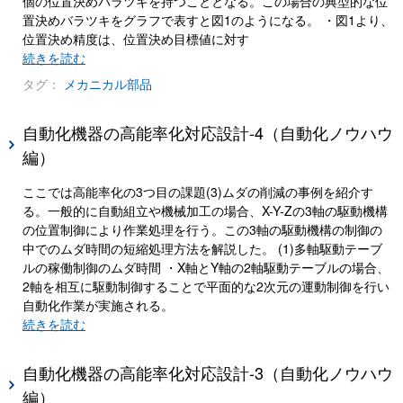
個の位置決めバラツキを持つこととなる。この場合の典型的な位
置決めバラツキをグラフで表すと図1のようになる。 ・図1より、
位置決め精度は、位置決め目標値に対す
続きを読む
タグ：
メカニカル部品
自動化機器の高能率化対応設計-4（自動化ノウハウ
編）
ここでは高能率化の3つ目の課題(3)ムダの削減の事例を紹介す
る。一般的に自動組立や機械加工の場合、X-Y-Zの3軸の駆動機構
の位置制御により作業処理を行う。この3軸の駆動機構の制御の
中でのムダ時間の短縮処理方法を解説した。 (1)多軸駆動テーブ
ルの稼働制御のムダ時間 ・X軸とY軸の2軸駆動テーブルの場合、
2軸を相互に駆動制御することで平面的な2次元の運動制御を行い
自動化作業が実施される。
続きを読む
自動化機器の高能率化対応設計-3（自動化ノウハウ
編）