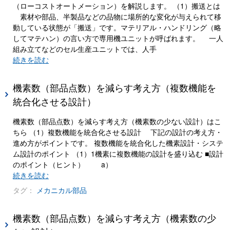
（ローコストオートメーション）を解説します。 （1）搬送とは
素材や部品、半製品などの品物に場所的な変化が与えられて移
動している状態が「搬送」です。マテリアル・ハンドリング（略
してマテハン）の言い方で専用機ユニットが呼ばれます。 一人
組み立てなどのセル生産ユニットでは、人手
続きを読む
機素数（部品点数）を減らす考え方（複数機能を
統合化させる設計）
機素数（部品点数）を減らす考え方（機素数の少ない設計）はこ
ちら （1）複数機能を統合化させる設計 下記の設計の考え方・
進め方がポイントです。 複数機能を統合化した機素設計・システ
ム設計のポイント （1）1機素に複数機能の設計を盛り込む ■設計
のポイント（ヒント） a）
続きを読む
タグ：
メカニカル部品
機素数（部品点数）を減らす考え方（機素数の少