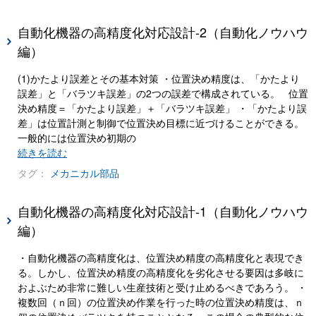
自動化機器の高精度化対応設計-2（自動化ノウハウ
編）
(1)かたより誤差とその基本対策 ・位置決め精度は、「かたより
誤差」と「バラツキ誤差」の2つの誤差で構成されている。 位置
決め精度＝「かたより誤差」＋「バラツキ誤差」 ・「かたより誤
差」は位置計測と制御で位置決め目標に近づけることができる。
一般的には位置決め初期の
続きを読む
タグ：
メカニカル部品
自動化機器の高精度化対応設計-1（自動化ノウハウ
編）
・自動化機器の高精度化は、位置決め精度の高精度化と表現でき
る。しかし、位置決め精度の高精度化を劣化させる要因は多岐に
およぶため非常に難しい生産技術と受け止めるべきであろう。 ・
複数回（ｎ回）の位置決め作業を行った時の位置決め精度は、ｎ