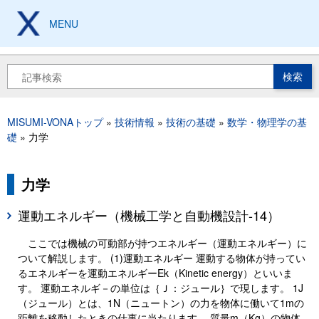
メ
イ
MENU
製造現場の設計、加工、
保全技術から工具豆知識まで
ン
コ
ン
検
テ
索
ン
ツ
MISUMI-VONAトップ
技術情報
技術の基礎
数学・物理学の基
に
パ
礎
力学
移
ン
動
く
ず
力学
運動エネルギー（機械工学と自動機設計-14）
ここでは機械の可動部が持つエネルギー（運動エネルギー）に
ついて解説します。 (1)運動エネルギー 運動する物体が持ってい
るエネルギーを運動エネルギーEk（Kinetic energy）といいま
す。 運動エネルギ－の単位は｛Ｊ：ジュール｝で現します。 1J
（ジュール）とは、1N（ニュートン）の力を物体に働いて1mの
距離を移動したときの仕事に当たります。 質量m（Kg）の物体