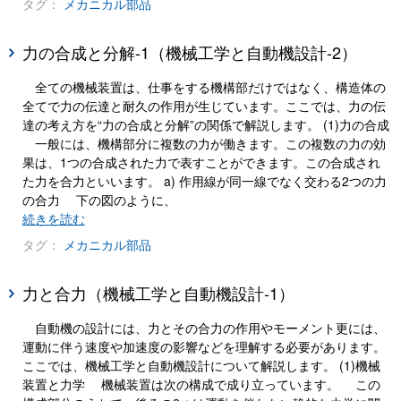
タグ：
メカニカル部品
力の合成と分解-1（機械工学と自動機設計-2）
全ての機械装置は、仕事をする機構部だけではなく、構造体の
全てで力の伝達と耐久の作用が生じています。ここでは、力の伝
達の考え方を“力の合成と分解”の関係で解説します。 (1)力の合成
一般には、機構部分に複数の力が働きます。この複数の力の効
果は、1つの合成された力で表すことができます。この合成され
た力を合力といいます。 a) 作用線が同一線でなく交わる2つの力
の合力 下の図のように、
続きを読む
タグ：
メカニカル部品
力と合力（機械工学と自動機設計-1）
自動機の設計には、力とその合力の作用やモーメント更には、
運動に伴う速度や加速度の影響などを理解する必要があります。
ここでは、機械工学と自動機設計について解説します。 (1)機械
装置と力学 機械装置は次の構成で成り立っています。 この