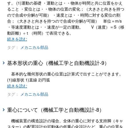
す。 (1)運動の基礎 ・運動とは・・物体が時間と共に位置をかえ
ること ・変位とは・・物体の位置の変化；（大きさと向きを持つ
ので合成や分解が可能） ・速度とは・・時間に対する変位の割
合；（大きさと向きを持つので合成や分解が可能） 単位＝m/s
・等速度運動とは・・速度が一定の運動。 V（速度）＝S（移
動距離）÷ｔ（時間）で表現できる。
続きを読む
タグ：
メカニカル部品
基本形状の重心（機械工学と自動機設計-9）
基本的な幾何形状の重心位置は計算式で出すことができます。
(1)線形状 1)直線 2)円弧
続きを読む
タグ：
メカニカル部品
重心について（機械工学と自動機設計-8）
機械装置の構造設計の場合、全体の重心に対する支持脚（キャ
スター）の配置設計や可動体の低重心化設計など、重心の位置を