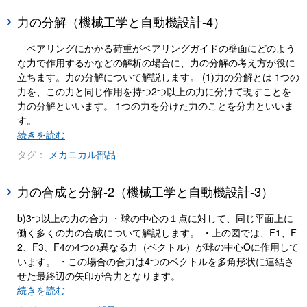
力の分解（機械工学と自動機設計-4）
ベアリングにかかる荷重がベアリングガイドの壁面にどのよう
な力で作用するかなどの解析の場合に、力の分解の考え方が役に
立ちます。力の分解について解説します。 (1)力の分解とは 1つの
力を、この力と同じ作用を持つ2つ以上の力に分けて現すことを
力の分解といいます。 1つの力を分けた力のことを分力といいま
す。
続きを読む
タグ：
メカニカル部品
力の合成と分解-2（機械工学と自動機設計-3）
b)3つ以上の力の合力 ・球の中心の１点に対して、同じ平面上に
働く多くの力の合成について解説します。 ・上の図では、F1、F
2、F3、F4の4つの異なる力（ベクトル）が球の中心Oに作用して
います。 ・この場合の合力は4つのベクトルを多角形状に連結さ
せた最終辺の矢印が合力となります。
続きを読む