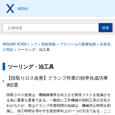
メ
イ
MENU
製造現場の設計、加工、
保全技術から工具豆知識まで
ン
コ
ン
検
テ
索
ン
ツ
MISUMI-VONAトップ
技術情報
プロツールの基礎知識
生産加
に
パ
工用品
ツーリング・治工具
移
ン
動
く
ず
ツーリング・治工具
【段取りロス改善】クランプ作業の効率化成功事
例2選
段取りロス改善は、機械稼働率を向上させ製造コストを低減させ
る為に重要な要素である。一般的に工作機械や切削工具が注目さ
れがちだが、実はクランプ作業時間の短縮は、機械停止時間を削
減し、加工時間を増やす生産効率向上の一つの方法である。ここ