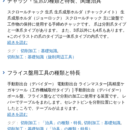
チャック・生爪の種類と特長、関連治具
スクロールチャック 生爪 生爪成形ホルダ（チャックメイト） 生
爪成形ホルダ（ジョーロック） スクロールチャック 主に旋盤で
工作物の保持に使用する手締めチャックです。 爪は分割爪タイプ
と一体爪タイプがあります。 また、3爪以外にも4爪もあります。
※このイラストの爪のタイプは一体爪タイプの内爪です。
続きを読む
タグ：
切削加工：基礎知識
,
切削加工：基礎知識（旋削周辺工具）
フライス盤用工具の種類と特長
手動割出台（デバイダー） 電動割出台 ラインマスター[高精度ケ
ガキツール（工作機械取付タイプ）] 手動割出台（デバイダー）
ボール盤、フライス盤などで分割の加工に使用する装置です。 レ
バーでテーブルをまわします。セレクトピンを分割位置にセット
したところで、テーブルが止まります。
続きを読む
タグ：
切削加工：「治具」の種類・特長
,
切削加工：基礎知識
,
切削加工：基礎知識（「治具」の種類・特長）