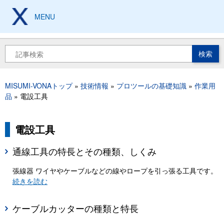
メ
イ
MENU
製造現場の設計、加工、
保全技術から工具豆知識まで
ン
コ
ン
検
テ
索
ン
ツ
MISUMI-VONAトップ
技術情報
プロツールの基礎知識
作業用
に
パ
品
電設工具
移
ン
動
く
ず
電設工具
通線工具の特長とその種類、しくみ
張線器 ワイヤやケーブルなどの線やロープを引っ張る工具です。
続きを読む
ケーブルカッターの種類と特長