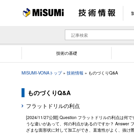
メ
イ
ン
コ
ン
検
テ
索
ン
ツ
技術の基礎
に
移
動
MISUMI-VONAトップ
技術情報
ものづくりQ&A
パ
ン
く
ものづくりQ&A
ず
フラットドリルの利点
[2024/11/27公開] Question フラットドリル
うな違いがあって、何の利点があるのですか？ Answe
ざまな面形状に対して加工ができ、直進性がよく、抜け際