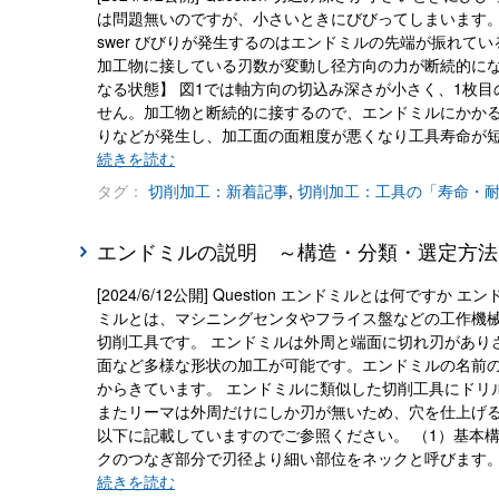
は問題無いのですが、小さいときにびびってしまいます。
swer びびりが発生するのはエンドミルの先端が振れ
加工物に接している刃数が変動し径方向の力が断続的にな
なる状態】 図1では軸方向の切込み深さが小さく、1枚
せん。加工物と断続的に接するので、エンドミルにかか
りなどが発生し、加工面の面粗度が悪くなり工具寿命が短
続きを読む
タグ：
切削加工：新着記事
,
切削加工：工具の「寿命・
エンドミルの説明 ～構造・分類・選定方法
[2024/6/12公開] Question エンドミルとは何で
ミルとは、マシニングセンタやフライス盤などの工作機
切削工具です。 エンドミルは外周と端面に切れ刃があり
面など多様な形状の加工が可能です。エンドミルの名前
からきています。 エンドミルに類似した切削工具にドリ
またリーマは外周だけにしか刃が無いため、穴を仕上げる
以下に記載していますのでご参照ください。 （1）基本
クのつなぎ部分で刃径より細い部位をネックと呼びます
続きを読む