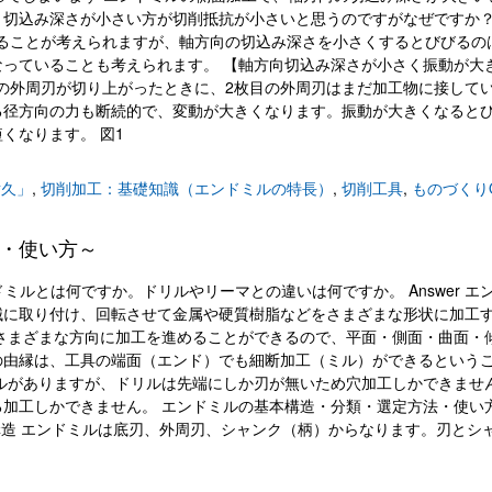
切込み深さが小さい方が切削抵抗が小さいと思うのですがなぜですか？ 
ていることが考えられますが、軸方向の切込み深さを小さくするとびびるの
っていることも考えられます。 【軸方向切込み深さが小さく振動が大
目の外周刃が切り上がったときに、2枚目の外周刃はまだ加工物に接して
る径方向の力も断続的で、変動が大きくなります。振動が大きくなると
くなります。 図1
耐久」
,
切削加工：基礎知識（エンドミルの特長）
,
切削工具
,
ものづくり
・使い方～
すか エンドミルとは何ですか。ドリルやリーマとの違いは何ですか。 Answer エ
械に取り付け、回転させて金属や硬質樹脂などをさまざまな形状に加工
さまざまな方向に加工を進めることができるので、平面・側面・曲面・
の由縁は、工具の端面（エンド）でも細断加工（ミル）ができるという
ルがありますが、ドリルは先端にしか刃が無いため穴加工しかできませ
加工しかできません。 エンドミルの基本構造・分類・選定方法・使い
構造 エンドミルは底刃、外周刃、シャンク（柄）からなります。刃とシ
。