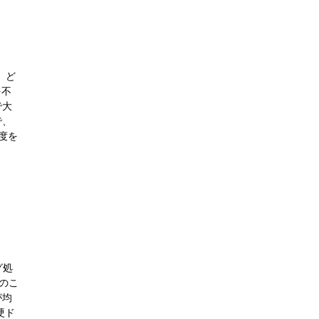
、ど
を不
で大
で、
度を
グ処
のこ
が均
硬ド