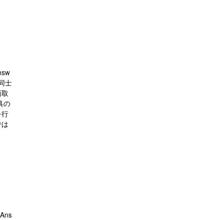
sw
同士
面取
具の
を行
では
Ans