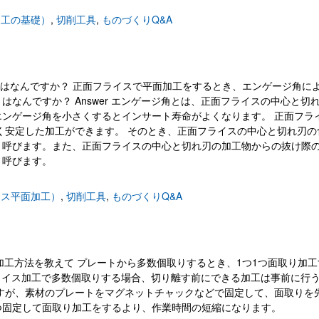
加工の基礎）
,
切削工具
,
ものづくりQ&A
エンゲージ角とはなんですか？ 正面フライスで平面加工をするとき、エンゲージ角に
なんですか？ Answer エンゲージ角とは、正面フライスの中心と切
ンゲージ角を小さくするとインサート寿命がよくなります。 正面フラ
く安定した加工ができます。 そのとき、正面フライスの中心と切れ刃の
と呼びます。また、正面フライスの中心と切れ刃の加工物からの抜け際
と呼びます。
イス平面加工）
,
切削工具
,
ものづくりQ&A
の効率的な加工方法を教えて プレートから多数個取りするとき、1つ1つ面取り加
 フライス加工で多数個取りする場合、切り離す前にできる加工は事前に行
すが、素材のプレートをマグネットチャックなどで固定して、面取りを
つ固定して面取り加工をするより、作業時間の短縮になります。