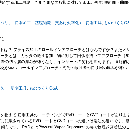
適応する加工用途 さまざまな面形状に対して加工が可能 傾斜面・曲面
・バリ」
,
切削加工：基礎知識（穴あけ効率化）
,
切削工具
,
ものづくりQ&
て
ローチのメリットは？ フライス加工のロールインアプローチとはなんですか？またメ
アプローチとは、カッタの送りを加工物に対して円弧を描いてアプローチ（
際の切り屑の厚みが薄くなり、インサートの劣化を抑えます。 直線的
化が早い ロールインアプローチ：刃先の抜け際の切り屑の厚みが薄い
耐久」
,
切削工具
,
ものづくりQ&A
Dコートの違いを教えて 切削工具のコーティングでPVDコートとCVDコートがありま
などに記載されているPVDコートとCVDコートの違いは製法の違いです。
PVDとはPhysical Vapor Depositionの略で物理的蒸着法の