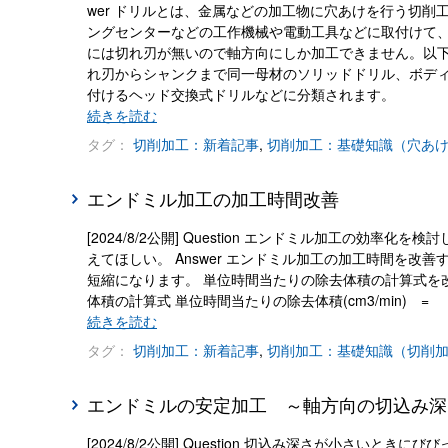
wer ドリルとは、金属などの加工物に穴あけを行う切
ングセンターなどの工作機械や電動工具などに取付けて
には切れ刃が無いので軸方向にしか加工できません。以下
れ刃からシャンクまで同一母材のソリッドドリル、ボデ
付けるヘッド交換式ドリルなどに分類されます。
続きを読む
タグ：
切削加工：新着記事
,
切削加工：基礎知識（穴あ
エンドミル加工の加工時間改善
[2024/8/2公開] Question エンドミル加工の
えてほしい。 Answer エンドミル加工の加工時間を
短縮になります。 単位時間当たりの除去体積の計算式を
体積の計算式 単位時間当たりの除去体積(cm3/min) =
続きを読む
タグ：
切削加工：新着記事
,
切削加工：基礎知識（切削
エンドミルの安定加工 ～軸方向の切込み深
[2024/8/2公開] Question 切込み深さが小さ