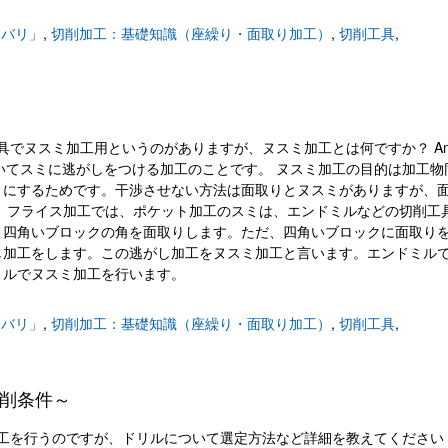
・バリ」
,
切削加工：基礎知識（座繰り・面取り加工）
,
切削工具
,
すか 切削工具でヌスミ加工用というのがありますが、ヌスミ加工とは何ですか？ An
おいてスミに逃がしをつける加工のことです。 ヌスミ加工の目的は加工物
うにするためです。干渉させない方法は面取りとヌスミがありますが、
 フライス加工では、ポケット加工のスミは、エンドミルなどの切削工
、四角いブロックの角を面取りします。ただ、四角いブロックに面取り
し加工をします。この逃がし加工をヌスミ加工と言います。エンドミル
ミルでヌスミ加工を行います。
・バリ」
,
切削加工：基礎知識（座繰り・面取り加工）
,
切削工具
,
削条件～
て 穴あけ加工を行うのですが、ドリルについて選定方法など詳細を教えてください 