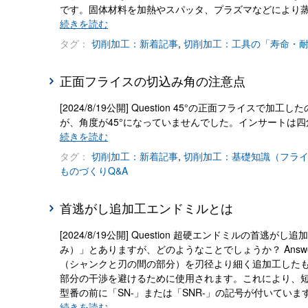
です。固体材料を加熱やスパッタ、プラズマなどにより
続きを読む
タグ：
切削加工：新着記事
,
切削加工：工具の「寿命・
正面フライスの切込み角の注意点
[2024/8/19公開] Question 45°の正面フライ
が、角度が45°になっていませんでした。インサートは
続きを読む
タグ：
切削加工：新着記事
,
切削加工：基礎知識（フラ
ものづくりQ&A
首逃がし追加工エンドミルとは
[2024/8/19公開] Question 超硬エンドミル
み）」とありますが、どのようなことでしょうか？ Ans
（シャンクと刃の間の部分）を刃径より細く追加工したも
部分の干渉を避けるために使用されます。これにより、
型番の前に「SN-」または「SNR-」の記号が付いてい
続きを読む