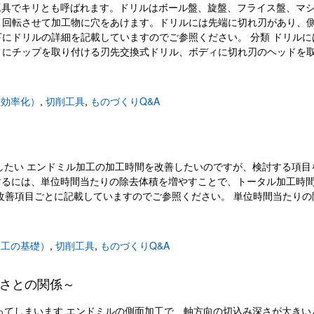
削工具でキリとも呼ばれます。ドリルはボール盤、旋盤、フライス盤、マ
、回転させて加工物に穴をあけます。ドリルには先端に切れ刃があり、
にドリルの詳細を記載していますのでご参照ください。 分類 ドリルに
ィにチップを取り付ける刃先交換式ドリル、ボディに切れ刃のヘッドを
け効率化）
,
切削工具
,
ものづくりQ&A
効率化を検討したい エンドミル加工の加工時間を改善したいのですが、検討する項
改善するには、単位時間当たりの除去体積を増やすことで、トータル加工時
改善項目ごとに記載していますのでご参照ください。 単位時間当たりの
加工の基礎）
,
切削工具
,
ものづくりQ&A
さとの関係～
いときにびびってしまいます エンドミルの側面加工で、軸方向の切込み深さが大き