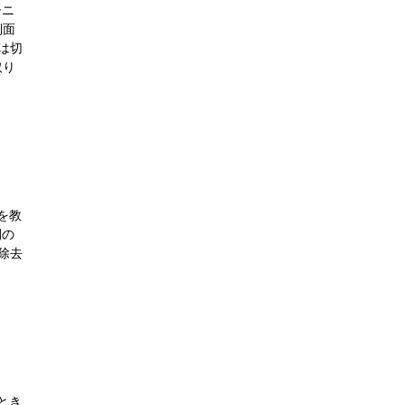
シニ
側面
は切
取り
目を教
間の
除去
いとき