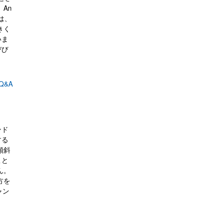
An
は、
きく
いま
びび
Q&A
ンド
する
傾斜
こと
ん。
方を
ャン