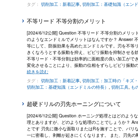
タグ：
切削加工：新着記事
,
切削加工：基礎知識（エン
不等リード 不等分割のメリット
[2024/6/12公開] Question 不等リード 不等
のようなエンドミルでメリットはなんですか？ Answe
等にして、防振効果を高めたエンドミルです。刃を不等
きくなろうとする振動を抑え、ビビリ振動を抑制させる
不等リード・不等分割は効率的に面粗度の良い加工ができ
変化させることにより、振動の位相をずらしビビリ振動
続きを読む
タグ：
切削加工：新着記事
,
切削加工：加工時の「キズ
切削加工：基礎知識（エンドミルの特長）
,
切削工具
,
も
超硬ドリルの刃先ホーニングについて
[2024/6/12公開] Question ホーニング処理
理とありますが、どのような処理のことでしょうか？ An
とです 刃先に微小な面取りまたはRを施すことで、バリ
一に密着し、剥離が起きにくくなります。 また、刃先の