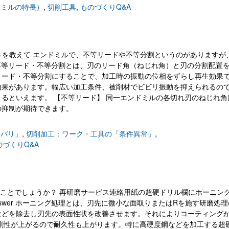
ドミルの特長）
,
切削工具
,
ものづくりQ&A
分割のメリットを教えて エンドミルで、不等リードや不等分割というのがありますが
r 不等リード・不等分割とは、刃のリード角（ねじれ角）と刃の分割配置
リード・不等分割にすることで、加工時の振動の位相をずらし再生効果
効果があります。幅広い加工条件、被削材でビビリ振動を抑えられるの
るといえます。 【不等リード】 同一エンドミルの各切れ刃のねじれ角
の抑制が期待できます。
・バリ」
,
切削加工：ワーク・工具の「条件異常」
,
のづくりQ&A
とはどのようなことでしょうか？ 再研磨サービス連絡用紙の超硬ドリル欄にホーニン
swer ホーニング処理とは、刃先に微小な面取りまたはRを施す研磨処理
などを除去し刃先の表面性状を改善させます。それによりコーティング
剛性が上がるので耐久性も上がります。特に高硬度鋼などを加工する超