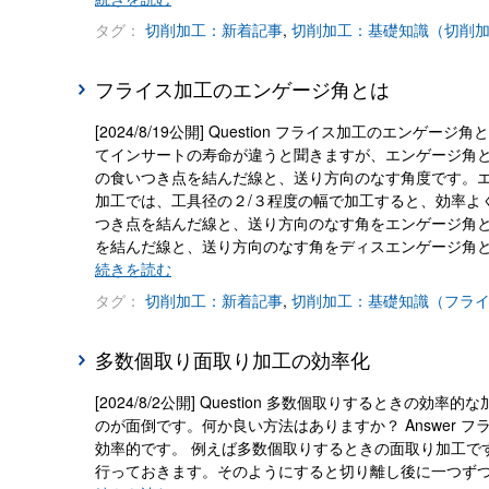
タグ：
切削加工：新着記事
,
切削加工：基礎知識（切削
フライス加工のエンゲージ角とは
[2024/8/19公開] Question フライス加工の
てインサートの寿命が違うと聞きますが、エンゲージ角とは
の食いつき点を結んだ線と、送り方向のなす角度です。エ
加工では、工具径の２/３程度の幅で加工すると、効率よ
つき点を結んだ線と、送り方向のなす角をエンゲージ角
を結んだ線と、送り方向のなす角をディスエンゲージ角
続きを読む
タグ：
切削加工：新着記事
,
切削加工：基礎知識（フラ
多数個取り面取り加工の効率化
[2024/8/2公開] Question 多数個取りするとき
のが面倒です。何か良い方法はありますか？ Answer
効率的です。 例えば多数個取りするときの面取り加工で
行っておきます。そのようにすると切り離し後に一つず