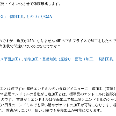
蒸発・イオン化させて薄膜形成します。
耐久」
,
切削工具
,
ものづくりQ&A
スで加工したのですが、角度が45°になりません 45°の正面フライスで加工をしたの
四角形状で間違いないのになぜですか？
イス平面加工）
,
切削加工：基礎知識（座繰り・面取り加工）
,
切削工具
,
の首逃がし追加工とは何ですか 超硬エンドミルのカタログメニューに「追加工（首逃
wer 超硬エンドミルの首逃がし追加工とは、標準品のエンドミルに首部
のです。 首逃がしエンドミルは側面加工で加工物とエンドミルのシャ
短い刃長のエンドミルでも深い溝やポケットの加工が可能になります。
ます。 首逃がしにより、短い刃長でも多段加工が可能になります。