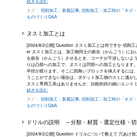
続きを読む
タグ：
切削加工：新着記事
,
切削加工：加工時の「キズ
ものづくりQ&A
ヌスミ加工とは
[2024/8/2公開] Question ヌスミ加工とは何で
er ヌスミ加工とは、加工物同士の嵌合（かんごう）に
を嵌合（かんごう）させるとき、コーナが干渉しないよ
りは凸部への加工で、ヌスミは凹部への加工となります。
半径が残ります。そこに四角いブロックを挿入するには
うことができない場合は、ポケット加工側のスミに逃が
ヌスミ専用工具はありませんが、比較的径の細いエンド
続きを読む
タグ：
切削加工：新着記事
,
切削加工：加工時の「キズ
ものづくりQ&A
ドリルの説明 ～分類・材質・選定仕様・切
[2024/8/2公開] Question ドリルについて教え