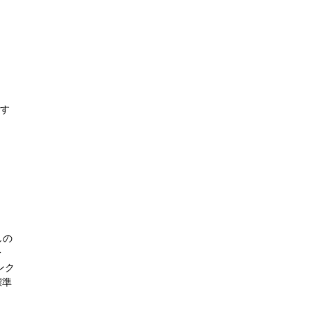
です
しの
分
ンク
標準