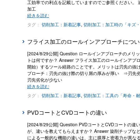
工効率での利点を記載していますのでご参照ください。 
加工
続きを読む
タグ：
切削加工：新着記事
,
切削加工：加工時の「キズ
フライス加工のロールインアプローチについ
[2024/8/29公開] Question ロールインアプ
トは何ですか？ Answer フライス加工のロールイン
開始）するツール経路のことです。メリットは刃先の抜け
プローチ：刃先の抜け際の切り屑の厚みが厚い ⇒刃先劣
刃先劣化が少ない
続きを読む
タグ：
切削加工：新着記事
,
切削加工：工具の「寿命・
PVDコートとCVDコートの違い
[2024/8/29公開] Question PVDコートとCV
が、違いを教えてもらえますか？ Answer 旋削チップ
による一般的な機能の違いは、主に膜厚と密着力が異なる傾向です。 