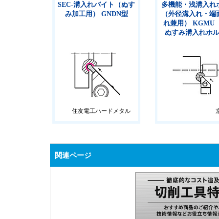
SEC-溝入れバイト（ぬす
多機能・浅溝入れ
み加工用） GNDN型
（外径溝入れ・端
れ兼用） KGMU
ぬすみ溝入れホ
住友電工ハードメタル
関連ページ