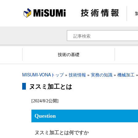
メ
イ
ン
コ
ン
検
テ
索
ン
ツ
技術の基礎
に
移
動
パ
MISUMI-VONAトップ
技術情報
実務の知識
機械加工
ン
ヌスミ加工とは
く
ず
[2024/8/2公開]
Question
ヌスミ加工とは何ですか