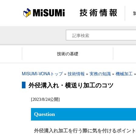
メ
イ
ン
コ
ン
検
テ
索
ン
ツ
技術の基礎
に
移
動
パ
MISUMI-VONAトップ
技術情報
実務の知識
機械加工
ン
外径溝入れ・横送り加工のコツ
く
ず
[2023/8/24公開]
Question
外径溝入れ加工を行う際に気を付けるポイント