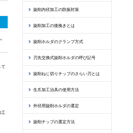
旋削内径加工の防振対策
旋削加工の後挽きとは
。
旋削ホルダのクランプ方式
刃先交換式旋削ホルダの呼び記号
して
旋削ねじ切りチップのさらい刃とは
生爪加工治具の使用方法
外径用旋削ホルダの選定
加工
旋削チップの選定方法