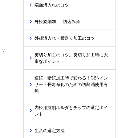
端面溝入れのコツ
外径旋削加工_切込み角
外径溝入れ・横送り加工のコツ
よう
突切り加工のコツ。突切り加工時に大
事なポイント
連続・断続加工時で変わる！CBNイン
サート長寿命化のための切削油使用有
無
内径用旋削ホルダとチップの選定ポイ
ント
生爪の選定方法