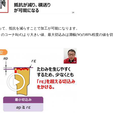
よって、抵抗を減らすことで加工が可能になります。
コーナR(rƐ)より大きい値、最大切込みは溝幅(W)の80%程度の値を