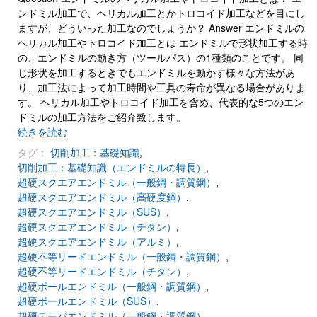
ンドミル加工で、ヘリカル加工とかトロコイド加工などを目にし
ますが、どういった加工なのでしょうか？ Answer エンドミルの
ヘリカル加工やトロコイド加工とは エンドミルで形状加工する時
の、エンドミルの動き方（ツールパス）の1種類のことです。 同
じ形状を加工するときでもエンドミルを動かす様々な方法があ
り、加工法によって加工時間や工具の寿命が異なる場合がありま
す。 ヘリカル加工やトロコイド加工を含め、代表的な5つのエン
ドミルの加工方法をご紹介致します。
続きを読む
タグ：
切削加工：基礎知識
,
切削加工：基礎知識（エンドミルの特長）
,
超硬スクエアエンドミル（一般鋼・調質鋼）
,
超硬スクエアエンドミル（高硬度鋼）
,
超硬スクエアエンドミル（SUS）
,
超硬スクエアエンドミル（チタン）
,
超硬スクエアエンドミル（アルミ）
,
超硬不等リードエンドミル（一般鋼・調質鋼）
,
超硬不等リードエンドミル（チタン）
,
超硬ボールエンドミル（一般鋼・調質鋼）
,
超硬ボールエンドミル（SUS）
,
超硬テーパエンドミル（一般鋼・調質鋼）
,