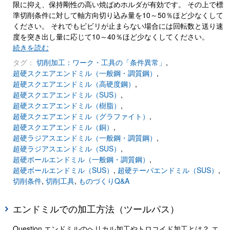
限に抑え、保持剛性の高い焼ばめホルダが有効です。 その上で標
準切削条件に対して軸方向切り込み量を10～50％ほど少なくして
ください。 それでもビビリが止まらない場合には回転数と送り速
度を突き出し量に応じて10～40％ほど少なくしてください。
続きを読む
タグ：
切削加工：ワーク・工具の「条件異常」
,
超硬スクエアエンドミル（一般鋼・調質鋼）
,
超硬スクエアエンドミル（高硬度鋼）
,
超硬スクエアエンドミル（SUS）
,
超硬スクエアエンドミル（樹脂）
,
超硬スクエアエンドミル（グラファイト）
,
超硬スクエアエンドミル（銅）
,
超硬ラジアスエンドミル（一般鋼・調質鋼）
,
超硬ラジアスエンドミル（SUS）
,
超硬ボールエンドミル（一般鋼・調質鋼）
,
超硬ボールエンドミル（SUS）
,
超硬テーパエンドミル（SUS）
,
切削条件
,
切削工具
,
ものづくりQ&A
エンドミルでの加工方法（ツールパス）
Question エンドミルのヘリカル加工やトロコイド加工とは？ エ