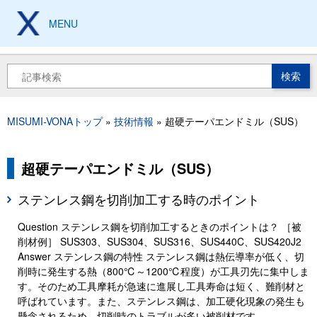
メ
イ
MENU
製造現場の設計、加工、
保全技術から工具豆知識まで
ン
コ
ン
検
テ
索
ン
ツ
MISUMI-VONAトップ
技術情報
超硬テーパエンドミル（SUS）
に
パ
移
ン
動
く
超硬テーパエンドミル（SUS）
ず
ステンレス鋼を切削加工する時のポイント
Question ステンレス鋼を切削加工するときのポイントは？ ［被
削材例］ SUS303、SUS304、SUS316、SUS440C、SUS420J2
Answer ステンレス鋼の特性 ステンレス鋼は熱伝導率が低く、切
削時に発生する熱（800℃～1200℃程度）が工具刃先に集中しま
す。そのため工具摩耗が急速に進展し工具寿命は短く、難削材と
呼ばれています。また、ステンレス鋼は、加工硬化現象の発生も
懸念されるため、切削時のトラブルが多い被削材です。