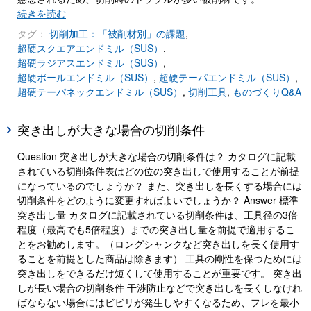
続きを読む
タグ：
切削加工：「被削材別」の課題
,
超硬スクエアエンドミル（SUS）
,
超硬ラジアスエンドミル（SUS）
,
超硬ボールエンドミル（SUS）
,
超硬テーパエンドミル（SUS）
,
超硬テーパネックエンドミル（SUS）
,
切削工具
,
ものづくりQ&A
突き出しが大きな場合の切削条件
Question 突き出しが大きな場合の切削条件は？ カタログに記載
されている切削条件表はどの位の突き出しで使用することが前提
になっているのでしょうか？ また、突き出しを長くする場合には
切削条件をどのように変更すればよいでしょうか？ Answer 標準
突き出し量 カタログに記載されている切削条件は、工具径の3倍
程度（最高でも5倍程度）までの突き出し量を前提で適用するこ
とをお勧めします。（ロングシャンクなど突き出しを長く使用す
ることを前提とした商品は除きます） 工具の剛性を保つためには
突き出しをできるだけ短くして使用することが重要です。 突き出
しが長い場合の切削条件 干渉防止などで突き出しを長くしなけれ
ばならない場合にはビビリが発生しやすくなるため、フレを最小