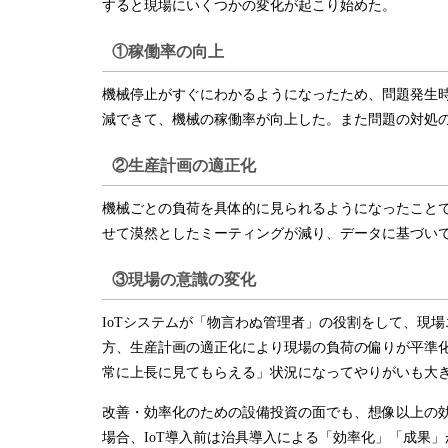
すると現場にいくつかの変化が起こり始めた。
①稼働率の向上
機械停止がすぐにわかるようになったため、問題発生
減できて、機械の稼働率が向上した。また問題の対処
②生産計画の適正化
機械ごとの負荷を具体的に見られるようになったこと
せて漠然としたミーティングが減り、データに基づい
③現場の意識の変化
IoTシステムが「物言わぬ管理者」の役割をして、現
方、生産計画の適正化により現場の負荷の偏りが平準化
常に上長に見てもらえる」状況になってやりがいも大
改善・効率化のための設備投資の面でも、想像以上の
場合、IoT導入前は治具導入による「効率化」「成果