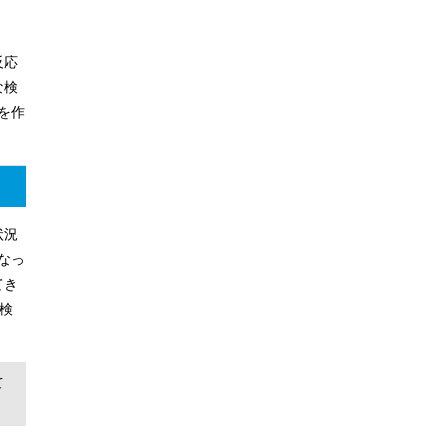
反応
な検
を作
状況
なっ
てき
検
て