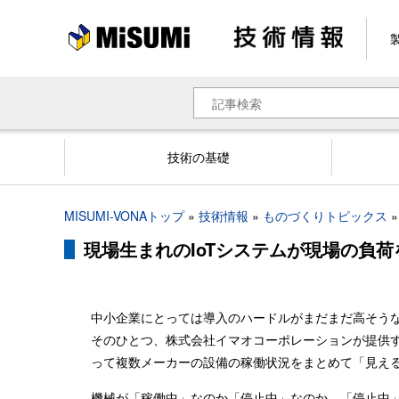
メ
イ
ン
コ
ン
検
テ
索
ン
ツ
技術の基礎
に
移
動
パ
MISUMI-VONAトップ
技術情報
ものづくりトピックス
ン
現場生まれのIoTシステムが現場の負
く
ず
中小企業にとっては導入のハードルがまだまだ高そうな
そのひとつ、株式会社イマオコーポレーションが提供
って複数メーカーの設備の稼働状況をまとめて「見え
機械が「稼働中」なのか「停止中」なのか、「停止中