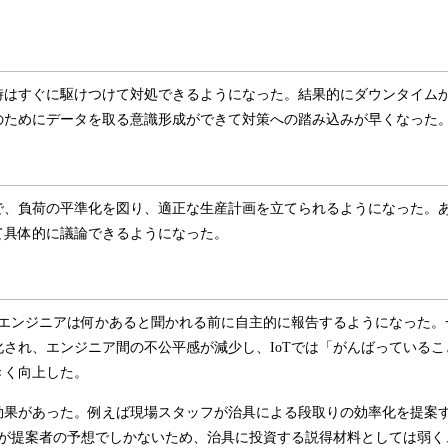
時はすぐに駆けつけて対処できるようになった。結果的にダウンタイム
のためにデータを取る意識形成ができて対策への踏み込みが早くなった
で、負荷の平準化を図り、適正な生産計画を立てられるようになった。
て具体的に議論できるようになった。
場エンジニアは何かあると聞かれる前に自主的に報告するようになった。
され、エンジニア間の不公平感が減少し、IoTでは「がんばっているこ
きく向上した。
効果があった。例えば現場スタッフが治具による段取りの効率化を提案
」が提案者の予想でしかないため、治具に投資する説得材料としては弱く