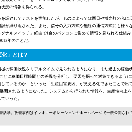
働状況の情報を得られる。
品を調達してテストを実施したが、ものによっては西日や蛍光灯の光に
錯誤が繰り返された。また、信号の入力方式や無線の通信方式にも様々
シグナルスイッチ」経由で1台のパソコンに集めて情報を見られる仕組み
012年のことだ。
変化」とは？
機械の稼働状況をリアルタイムで見られるようになり、また過去の稼働
月ごとに稼働目標時間との差異を分析し、要因を探って対策できるように
発しているのか、といった「生産阻害要因」が見える化できたことで出
に展開されるようになった。システムから得られた情報を、生産性向上を
していった。
を取った社内の改善活動。改善事例はイマオコーポレーションのホームページで一般公開され