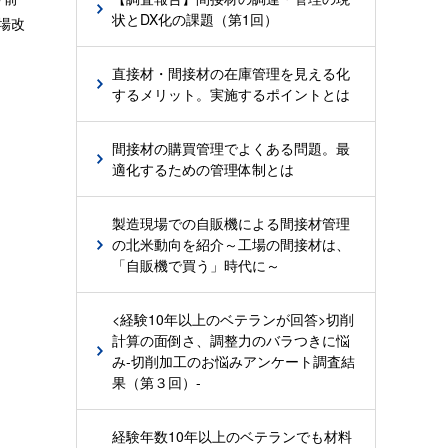
状とDX化の課題（第1回）
場改
直接材・間接材の在庫管理を見える化
するメリット。実施するポイントとは
間接材の購買管理でよくある問題。最
適化するための管理体制とは
製造現場での自販機による間接材管理
の北米動向を紹介～工場の間接材は、
「自販機で買う」時代に～
<経験10年以上のベテランが回答>切削
計算の面倒さ、調整力のバラつきに悩
み-切削加工のお悩みアンケート調査結
果（第３回）-
経験年数10年以上のベテランでも材料