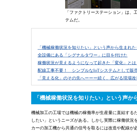
「ファクトリーステーション」は、
テムだ。
「機械稼働状況を知りたい」という声から生まれた
全設備にある「シグナルタワー」に目を付けた
稼働状況が見えるようになって起きた「変化」とは
配線工事不要！ シンプルなIoTシステムとして販
「見える化」のその先へーーー続く、広がる現場改
「機械稼働状況を知りたい」という声か
機械加工の工場では機械の稼働率が生産量に直結する
したい」というニーズがある。しかし実際に稼働状況
カーの加工機から共通の信号を取るには改造や配線が