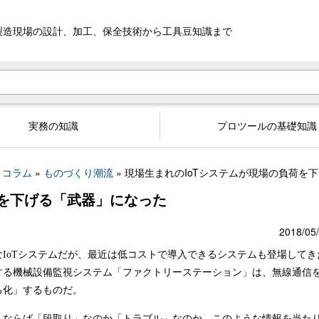
製造現場の設計、加工、
保全技術から工具豆知識まで
実務の知識
プロツールの基礎知識
コラム
ものづくり潮流
現場生まれのIoTシステムが現場の負荷を
荷を下げる「武器」になった
2018/05
IoTシステムだが、最近は低コストで導入できるシステムも登場してき
する機械設備監視システム「ファクトリーステーション」は、無線通信
る化」するものだ。
」ならば「段取り」なのか「トラブル」なのか。このような情報を当た