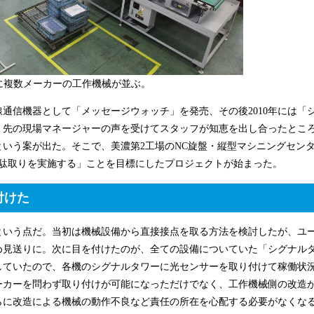
に複数メーカーの工作機械が並ぶ。
線通信機器として「メッセージウォッチ」を発売、その後2010年には「
。先の現場マネージャーの声を受けてスタッフが知恵を出し合ったとこ
いう案が出た。そこで、美濃第2工場のNC旋盤・縦型マシニングセン
無駄取りを実施する」ことを目標にしたプロジェクトが始まった。
付けた
という点だ。当初は機械設備から直接接点を取る方法を検討したが、ユ
め見送りに。次に目を付けたのが、全ての設備についていた「シグナル
していたので、各機のシグナルタワーに光センサーを取り付けて稼働状
ーカーを問わず取り付けが可能になっただけでなく、工作機械側の改造
らに改造による機械の動作不良など責任の所在を心配する必要がなくな