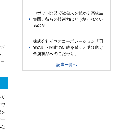
ロボット開発で社会人を驚かす高校生
集団。彼らの技術力はどう培われてい
るのか
株式会社イマオコーポレーション「刃
物の町・関市の伝統を脈々と受け継ぐ
シグ
金属製品へのこだわり」
ろ、
ター
記事一覧へ
ーザ
タワ
況を
が一
るな