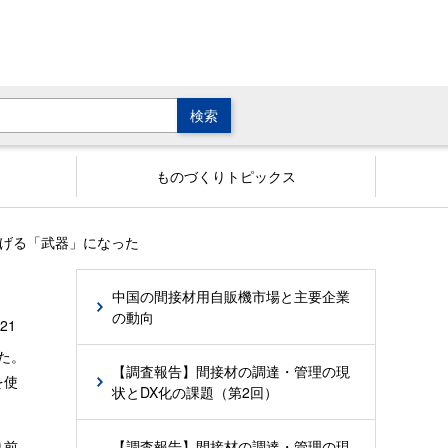
ものづくりトピックス
下げる「武器」になった
中国の間接材用自販機市場と主要企業
の動向
/21
た。
【調査報告】間接材の調達・管理の現
を使
状とDX化の課題（第2回）
【調査報告】間接材の調達・管理の現
り前