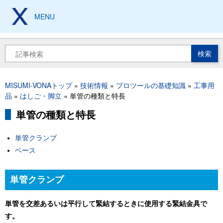
メ
イ
MENU
製造現場の設計、加工、
保全技術から工具豆知識まで
ン
コ
ン
検
テ
索
ン
ツ
パ
MISUMI-VONAトップ
技術情報
プロツールの基礎知識
工事用
に
ン
品
はしご・脚立
単管の種類と特長
移
く
動
単管の種類と特長
ず
単管クランプ
ベース
単管クランプ
単管を交差あるいは平行して緊結するときに使用する緊結金具で
す。