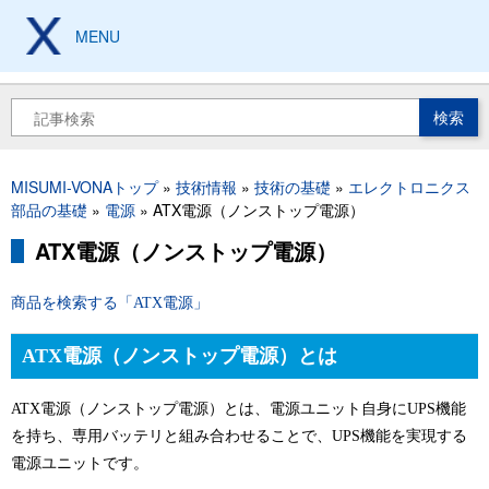
メ
イ
MENU
製造現場の設計、加工、
保全技術から工具豆知識まで
ン
コ
ン
検
テ
索
ン
ツ
パ
MISUMI-VONAトップ
技術情報
技術の基礎
エレクトロニクス
に
ン
部品の基礎
電源
ATX電源（ノンストップ電源）
移
く
動
ATX電源（ノンストップ電源）
ず
商品を検索する「ATX電源」
ATX電源（ノンストップ電源）とは
ATX電源（ノンストップ電源）とは、電源ユニット自身にUPS機能
を持ち、専用バッテリと組み合わせることで、UPS機能を実現する
電源ユニットです。