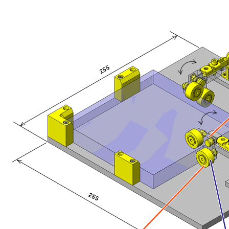
※ユニットのアセンブリCADデ
サブアセンブリ単位で流用、編
仕様
目的・用途
L型にローラを設けることで２
動作・操作性
クランプ時、上のローラがワー
対象ワーク
形状種類：板状