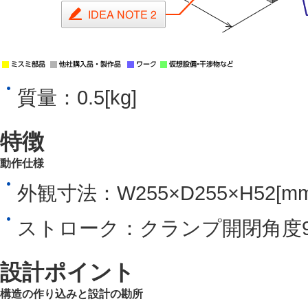
外形寸法：□150×H20[mm]
材質：樹脂
質量：0.5[kg]
特徴
動作仕様
外観寸法：W255×D255×H52[mm
ストローク：クランプ開閉角度90
設計ポイント
構造の作り込みと設計の勘所