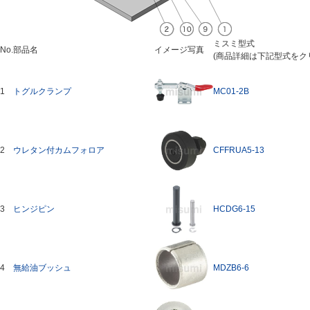
ミスミ型式
No.
部品名
イメージ写真
(商品詳細は下記型式をク
1
トグルクランプ
MC01-2B
2
ウレタン付カムフォロア
CFFRUA5-13
3
ヒンジピン
HCDG6-15
4
無給油ブッシュ
MDZB6-6