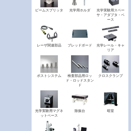
ビームスプリッタ
光学用ホルダ
光学実験用スペー
サ・アダプタ・ベ
ース
レーザ関連部品
ブレッドボード
光学レール・キャ
リア
ポストシステム
検査部品用ロッ
クロスクランプ
ド・ロッドスタン
ド
光学実験用マグネ
除振台
暗室
ットベース