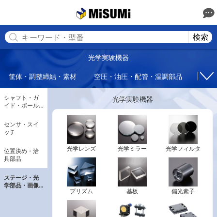
MISUMI(ミスミ) | 総合Webカタログ
MISUMI
検索
光学実験機器
筐体・調整締結・素材
空圧・油圧・配管・温調部品
回転
シャフト・ガ
光学実験機器
イド・ボール
ねじ・直動部
品
センサ・スイ
ッチ
光学レンズ
光学ミラー
光学フィルタ
位置決め・治
具部品
ステージ・光
学部品・画像
プリズム
基板
偏光素子
処理用部品