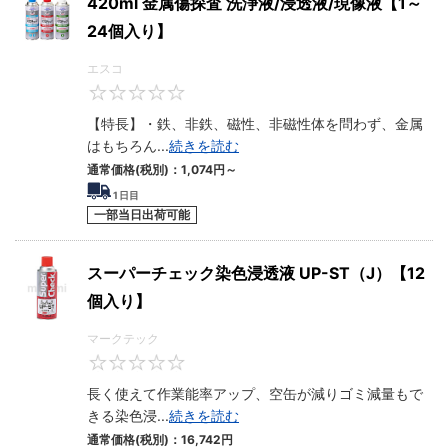
420ml 金属傷探査 洗浄液/浸透液/現像液【1～
24個入り】
エスコ
0
【特長】・鉄、非鉄、磁性、非磁性体を問わず、金属
はもちろん
...
続きを読む
通常価格(税別)：
1,074円
～
1
日目
一部当日出荷可能
スーパーチェック染色浸透液 UP-ST（J）【12
個入り】
マークテック
0
長く使えて作業能率アップ、空缶が減りゴミ減量もで
きる染色浸
...
続きを読む
通常価格(税別)：
16,742円