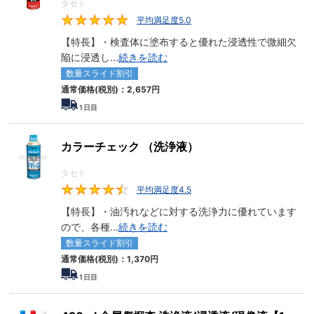
タセト
平均満足度5.0
5
【特長】・検査体に塗布すると優れた浸透性で微細欠
陥に浸透し
...
続きを読む
数量スライド割引
通常価格(税別)：
2,657円
1
日目
カラーチェック （洗浄液）
タセト
平均満足度4.5
4.5
【特長】・油汚れなどに対する洗浄力に優れています
ので、各種
...
続きを読む
数量スライド割引
通常価格(税別)：
1,370円
1
日目