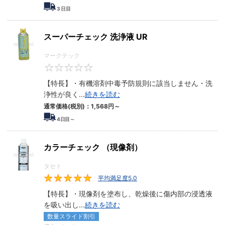
3
日目
スーパーチェック 洗浄液 UR
マークテック
0
【特長】・有機溶剤中毒予防規則に該当しません・洗
浄性が良く
...
続きを読む
通常価格(税別)：
1,568円
～
4
日目～
カラーチェック （現像剤）
タセト
平均満足度5.0
5
【特長】・現像剤を塗布し、乾燥後に傷内部の浸透液
を吸い出し
...
続きを読む
数量スライド割引