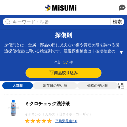
MISUMI(ミスミ) | 総合Webカタログ
MISUMI
検索
探傷剤
探傷剤とは、金属・部品の目に見えない傷や貫通欠陥を調べる浸
透探傷検査に用いる検査剤です。浸透探傷検査は非破壊検査の一
種で、溶接箇所のクラックや溶接不良、金属材料の疲労現象であ
合計
57
件
る研磨割れや焼き割れ、タンクやボイラーの漏れ検査などで使用
されます。探傷剤には洗浄液・浸透液・現像液、また、スプレー
商品絞り込み
タイプと液体タイプがあります。洗浄液は浸透液を浸み込ませや
すくするため、塵や埃、油脂類などを取り除くために使用しま
人気順
出荷日の早い順
価格の安い順
す。浸透液には染色浸透液と蛍光浸透液があり、毛細管現象を利
用して傷の部分に浸透させます。現像液は傷に浸透していた浸透
液を浮上させ、目視による判別を可能にします。また蛍光浸透液
ミクロチェック洗浄液
の場合は紫外線を照射して蛍光色を発し、傷の部分を確認しま
す。
イチネンケミカルズ（旧タイホーコーザイ）
平均満足度5.0
5