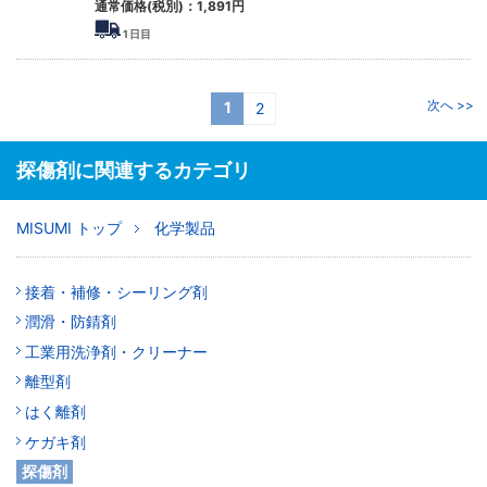
通常価格(税別)：
1,891円
1
日目
次へ >>
1
2
探傷剤に関連するカテゴリ
MISUMI トップ
化学製品
接着・補修・シーリング剤
潤滑・防錆剤
工業用洗浄剤・クリーナー
離型剤
はく離剤
ケガキ剤
探傷剤