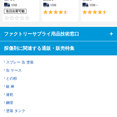
1日目
1日目
1日目～
当日出荷可能
4.7
0
ファクトリーサプライ用品技術窓口
探傷剤に関連する通販・販売特集
スプレー 缶 塗装
缶 ケース
との粉
銀 棒
速乾
鋼管
塗装 タンク