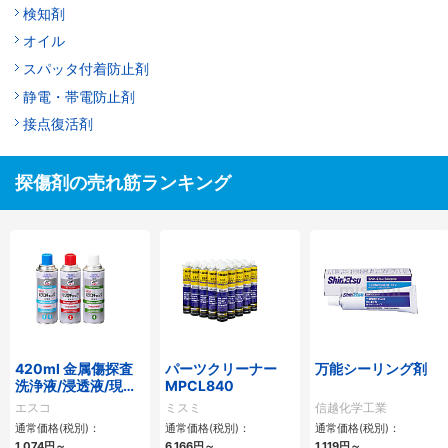
検知剤
オイル
スパッタ付着防止剤
静電・帯電防止剤
接点復活剤
探傷剤の売れ筋ランキング
420ml 金属傷探査
パーツクリーナー
万能シーリング剤
洗浄液/浸透液/現像
MPCL840
液
エスコ
ミスミ
信越化学工業
通常価格(税別)：
通常価格(税別)：
通常価格(税別)：
1,074円
～
6,166円
～
1,119円
～