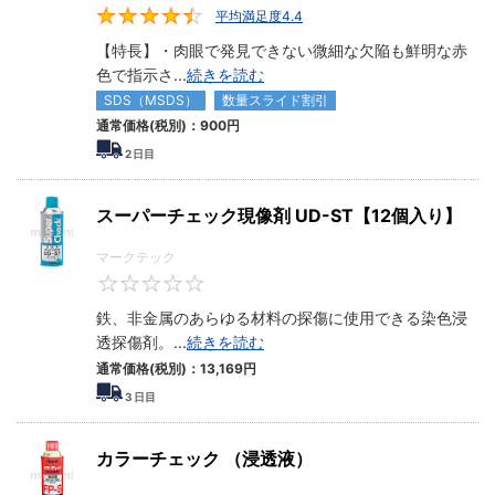
平均満足度4.4
4.4
【特長】・肉眼で発見できない微細な欠陥も鮮明な赤
色で指示さ
...
続きを読む
SDS（MSDS）
数量スライド割引
通常価格(税別)：
900円
2
日目
スーパーチェック現像剤 UD-ST【12個入り】
マークテック
0
鉄、非金属のあらゆる材料の探傷に使用できる染色浸
透探傷剤。
...
続きを読む
通常価格(税別)：
13,169円
3
日目
カラーチェック （浸透液）