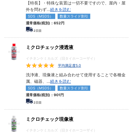
【特長】・特殊な装置は一切不要ですので、屋内・屋
外を問わず
...
続きを読む
SDS（MSDS）
数量スライド割引
通常価格(税別)：
652円
2
日目
ミクロチェック浸透液
イチネンケミカルズ（旧タイホーコーザイ）
平均満足度5.0
5
洗浄液、現像液と組み合わせて使用することで各種金
属、磁器、
...
続きを読む
SDS（MSDS）
数量スライド割引
通常価格(税別)：
901円
2
日目
ミクロチェック現像液
イチネンケミカルズ（旧タイホーコーザイ）