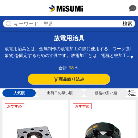
MISUMI(ミスミ) | 総合Webカタログ
MISUMI
検索
放電用治具
放電用治具とは、金属制作の放電加工の際に使用する、ワーク(対
象物)を固定するための治具です。放電加工とは、電極と被加工物
との間に短い周期で繰り返されるアーク放電によって、被加工物
合計
38
件
表面の一部を除去する機械加工の方法です。主に、従来の機械加
工技術では加工できなかった硬い金属に適用されます。放電加工
商品絞り込み
を使用することで、硬い鋼鉄やチタンなども、簡単に切断・加工
することが可能です。ただし、放電の特性上、使用できるのは電
人気順
出荷日の早い順
価格の安い順
気を通す材質に限られます。また、放電により残留応力が生じて
しまうため、加工面には微小な割れやキズが発生しやすい点にも
おすすめ
おすすめ
注意が必要です。放電、またはクラックなどから作業者に負荷を
負わせないために、治具や抑え具を使用します。