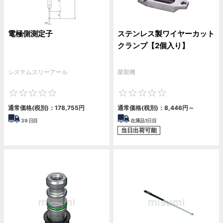
電極側測定子
ステンレス製ワイヤーカット
クランプ【2個入り】
システムスリーアール
榮製機
0
0
通常価格(税別)：
178,755円
通常価格(税別)：
8,446円
～
39
日目
在庫品1日目
当日出荷可能