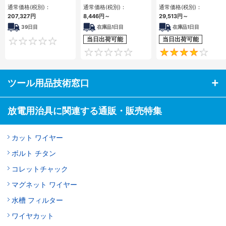
通常価格(税別)：
通常価格(税別)：
通常価格(税別)：
207,327円
8,446円
～
29,513円
～
39日目
在庫品1日目
在庫品1日目
当日出荷可能
当日出荷可能
0
0
ツール用品技術窓口
放電用治具に関連する通販・販売特集
カット ワイヤー
ボルト チタン
コレットチャック
マグネット ワイヤー
水槽 フィルター
ワイヤカット