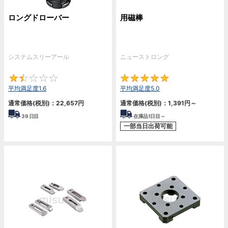
ロングドローバー
用磁棒
システムスリーアール
ニューストロング
1.6
5
平均満足度1.6
平均満足度5.0
通常価格(税別)：
22,657円
通常価格(税別)：
1,391円
～
39
日目
在庫品1日目～
一部当日出荷可能