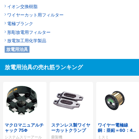
イオン交換樹脂
ワイヤーカット用フィルター
電極ブランク
形彫放電用フィルター
放電加工用化学製品
放電用治具
放電用治具の売れ筋ランキング
マクロマニュアルチ
ステンレス製ワイヤ
ワイヤー電極線
ャック 75Φ
ーカットクランプ
銅：亜鉛＝60：40
タイプ
システムスリーアール
榮製機
ミスミ