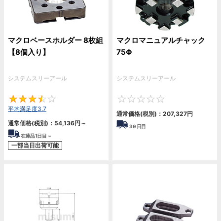
マクロベースホルダー 8枚組
マクロマニュアルチャック
【8個入り】
75Φ
システムスリーアール
システムスリーアール
3.7
0
平均満足度3.7
通常価格(税別)：
207,327円
通常価格(税別)：
54,136円
～
39
日目
在庫品1日目～
一部当日出荷可能