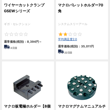
ワイヤーカットクランプ
マクロパレットホルダー70
GSEWシリーズ
角
ギガ・セレクション
システムスリーアール
0
2
平均満足度2.0
通常価格(税別)：
8,394円
～
通常価格(税別)：
35,011円
3
日目
22
日目
マクロ板電極ホルダー【8個
マクロマグナムマニュアルチ