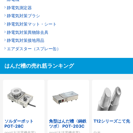
静電気測定器
静電気対策ブラシ
静電気対策マット・シート
静電気対策異物除去具
静電気対策接地用品
エアダスター（スプレー缶）
はんだ槽の売れ筋ランキング
ソルダーポット
角型はんだ槽〈鋳鉄
T12シリーズこて先
POT-28C
ツボ〉 POT-203C
goot(太洋電機産業)
goot(太洋電機産業)
白光