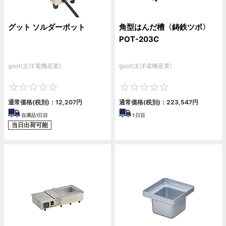
グット ソルダーポット
角型はんだ槽〈鋳鉄ツボ〉
POT-203C
goot(太洋電機産業)
goot(太洋電機産業)
0
0
通常価格(税別)：
12,207円
通常価格(税別)：
223,547円
在庫品1日目
1
日目
当日出荷可能