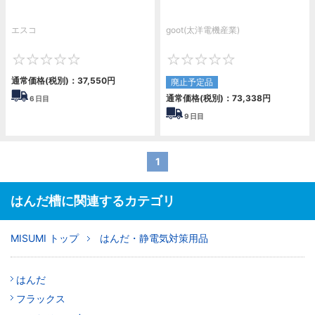
エスコ
goot(太洋電機産業)
0
0
通常価格(税別)：
37,550円
廃止予定品
通常価格(税別)：
73,338円
6
日目
9
日目
1
はんだ槽に関連するカテゴリ
MISUMI トップ
はんだ・静電気対策用品
はんだ
フラックス