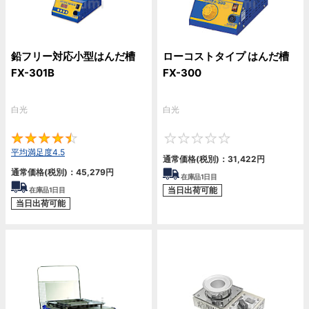
鉛フリー対応小型はんだ槽
ローコストタイプ はんだ槽
FX-301B
FX-300
白光
白光
4.5
0
平均満足度4.5
通常価格(税別)：
31,422円
通常価格(税別)：
45,279円
在庫品1日目
当日出荷可能
在庫品1日目
当日出荷可能