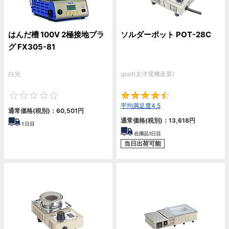
はんだ槽 100V 2極接地プラ
ソルダーポット POT-28C
グ FX305-81
白光
goot(太洋電機産業)
0
4.
平均満足度4.5
通常価格(税別)：
60,501円
通常価格(税別)：
13,618円
1
日目
在庫品1日目
当日出荷可能