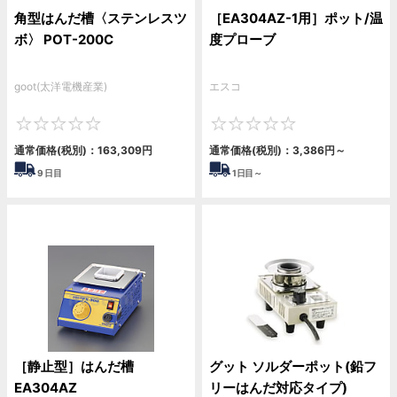
角型はんだ槽〈ステンレスツ
［EA304AZ-1用］ポット/温
ボ〉 POT-200C
度プローブ
goot(太洋電機産業)
エスコ
0
0
通常価格(税別)：
163,309円
通常価格(税別)：
3,386円
～
9
日目
1
日目～
［静止型］はんだ槽
グット ソルダーポット(鉛フ
EA304AZ
リーはんだ対応タイプ)