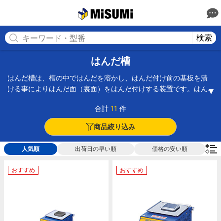
MISUMI(ミスミ) | 総合Webカタログ
MISUMI
検索
はんだ槽
はんだ槽は、槽の中ではんだを溶かし、はんだ付け前の基板を漬
ける事によりはんだ面（裏面）をはんだ付けする装置です。はん
だ槽には、静止タイプと噴流タイプがあります。線径が大きい電
合計
11
件
極線のどぶ付けはんだにも使用されます。
商品絞り込み
人気順
出荷日の早い順
価格の安い順
おすすめ
おすすめ