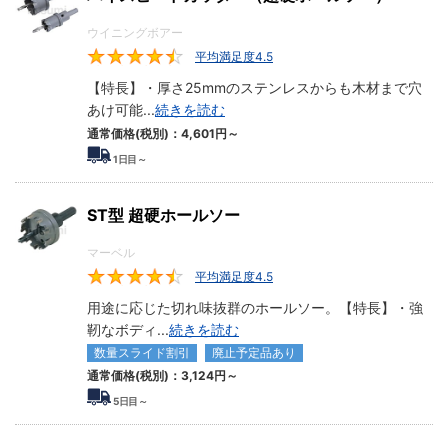
ウイニングボアー
平均満足度4.5
4.5
【特長】・厚さ25mmのステンレスからも木材まで穴
あけ可能
...
続きを読む
通常価格(税別)：
4,601円
～
1
日目～
ST型 超硬ホールソー
マーベル
平均満足度4.5
4.5
用途に応じた切れ味抜群のホールソー。【特長】・強
靭なボディ
...
続きを読む
数量スライド割引
廃止予定品あり
通常価格(税別)：
3,124円
～
5
日目～