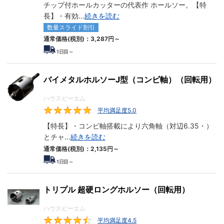
チップ付ホールカッターの代表作 ホールソー。【特
り出します。このため鋼板やステンレス、アルミなどの板に、ド
長】・有効
...
続きを読む
リルであける穴より大きめな貫通穴を、効率よくあけることが可
数量スライド割引
能です。
通常価格(税別)：
3,287円
～
1
日目～
バイメタルホルソーJ型（コンビ軸）（回転用）
ハウスビーエム
平均満足度5.0
5
【特長】・コンビ軸搭載により六角軸（対辺6.35・）
とチャ
...
続きを読む
通常価格(税別)：
2,135円
～
1
日目～
トリプル 超硬ロングホルソー（回転用）
ハウスビーエム
平均満足度4.5
4.5