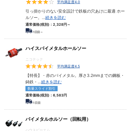
平均満足度4.0
4
引っ掛かりのない安全設計で鉄板の穴あけに最適 ホー
ルソー。
...
続きを読む
通常価格(税別)：
2,328円
～
1
日目～
ハイスバイメタルホールソー
ニコテック
平均満足度4.5
4.5
【特長】・赤のバイメタル。厚さ3.2mmまでの鋼板・
鋳鉄・
...
続きを読む
数量スライド割引
通常価格(税別)：
6,583円
1
日目
バイメタルホルソー（回転用）
ハウスビーエム