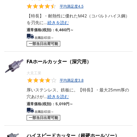
平均満足度4.5
4.5
【特長】・耐熱性に優れたM42（コバルトハイス鋼）
を刃先に
...
続きを読む
通常価格(税別)：
6,460円
～
在庫品1日目～
一部当日出荷可能
FAホールカッター（深穴用）
大見工業
平均満足度3.8
3.8
厚いステンレス、鉄板に。【特長】・最大25mm厚の
穴あけが
...
続きを読む
通常価格(税別)：
5,019円
～
在庫品1日目～
一部当日出荷可能
ハイスピードカッター（超硬ホールソー）