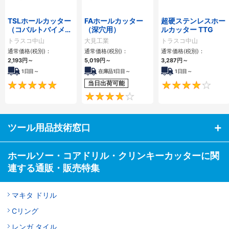
TSLホールカッター
FAホールカッター
超硬ステンレスホー
（コバルトバイメタ
（深穴用）
ルカッター TTG
ル刃）
トラスコ中山
大見工業
トラスコ中山
通常価格(税別)：
通常価格(税別)：
通常価格(税別)：
2,193円
～
5,019円
～
3,287円
～
1日目～
在庫品1日目～
1日目～
当日出荷可能
4.8
3.8
ツール用品技術窓口
ホールソー・コアドリル・クリンキーカッターに関
連する通販・販売特集
マキタ ドリル
Cリング
レンガ タイル