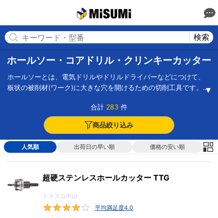
MISUMI(ミスミ) | 総合Webカタログ
MISUMI
検索
ホールソー・コアドリル・クリンキーカッター
ホールソーとは、電気ドリルやドリルドライバーなどにつけて、
板状の被削材(ワーク)に大きな穴を開けるための切削工具です。配
管工事、電気工事、穴あけ作業など多くの用途で使用されます。
合計
283
件
金属用、樹脂用、木材用など、加工する素材ごとに製品があり、
対応する製品を使用する必要があります。コアドリル(先端工具）
商品絞り込み
とは電気ドリル、振動ドリル、ハンマードリル等に取付け、コン
クリート、モルタル、ブロック、サイディングボード、石こうボ
人気順
出荷日の早い順
価格の安い順
ード、ALC、木材、コンパネ、タイル、石材などに大き目な穴を
空ける工具です。円筒状になっていて縁に刃先があり、円盤状に
穴を切り出すため、大きめな貫通穴を効率よくあけることが可能
超硬ステンレスホールカッター TTG
です。クリンキーカッターとは、磁気ボール盤に直接取付けた
り、MTシャンクタイプのものは直立ボール盤、フライス盤、旋盤
トラスコ中山
に取り付けて、穴をあけるためのカッターです。クリンキーカッ
平均満足度4.0
4
ターは円筒状になっていて、縁に刃先があるので円盤状に穴を切