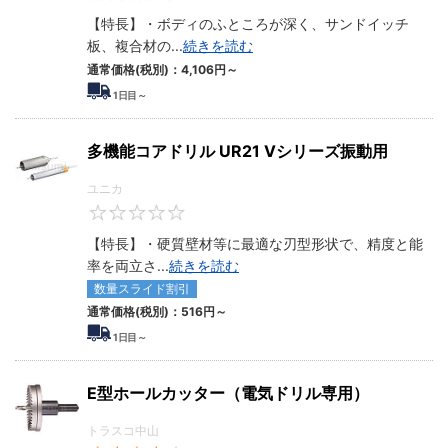
【特長】・ボディのふところが深く、サンドイッチ
板、複合材の
...
続きを読む
通常価格(税別)：
4,106円
～
1
日目～
多機能コアドリル UR21 Vシリーズ振動用
ユニカ
0
【特長】・硬質壁材等に最適な刃型形状で、精度と能
率を両立さ
...
続きを読む
数量スライド割引
通常価格(税別)：
516円
～
1
日目～
E型ホールカッター（電気ドリル専用）
トラスコ中山