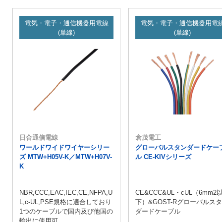
電気・電子・通信機器用電線
電気・電子・通信機器用電
(単線)
(単線)
日合通信電線
倉茂電工
ワールドワイドワイヤーシリー
グローバルスタンダードケー
ズ MTW+H05V-K／MTW+H07V-
ル CE-KIVシリーズ
K
NBR,CCC,EAC,IEC,CE,NFPA,U
CE&CCC&UL・cUL（6mm2
L,c-UL,PSE規格に適合しており
下）&GOST-Rグローバルス
1つのケーブルで国内及び他国の
ダードケーブル
輸出に使用可