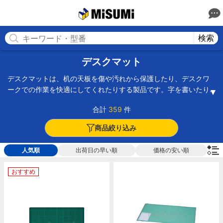
MISUMI(ミスミ) | 総合Webカタログ
MISUMI
検索
デスクマット
デスクマットは、机の天板を傷や汚れから保護したり、デスクワ
ークでの作業を快適にしてくれたりする製品です。字を書いたり
印鑑を押したり、マウスを使ったりするのに使いやすい、塩化ビ
合計
359
件
ニル素材のやわらかいタイプのデスクマットもあれば、アクリル
樹脂を使った硬いタイプのものもあります。透明のデスクマット
商品絞り込み
には、メモや書類を挟むこともでき、コピーのインクなどが転写
しにくい素材が使われているものが多いです。サイズもさまざま
人気順
出荷日の早い順
価格の安い順
なので、机の大きさや使い勝手に応じて選択する必要がありま
す。また、カッターを使用する際に使うカッティング用のマット
おすすめ
もデスクマットの一つです。目盛りが付いたものや傷の付きにく
さにこだわったものなどがあるので、こちらも用途に応じた選択
が必要です。