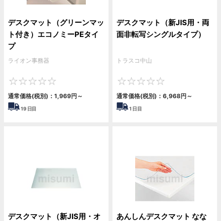
デスクマット（グリーンマッ
デスクマット（新JIS用・両
ト付き）エコノミーPEタイ
面非転写シングルタイプ）
プ
ライオン事務器
トラスコ中山
0
0
通常価格(税別)：
1,969円
～
通常価格(税別)：
6,968円
～
19
日目
1
日目
デスクマット（新JIS用・オ
あんしんデスクマット なな