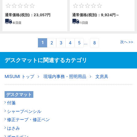
0
0
通常価格(税別)：
23,057円
通常価格(税別)：
9,924円
～
6
日目
1
日目
次へ >>
1
2
3
4
5
8
...
デスクマットに関連するカテゴリ
MISUMI トップ
現場内事務・照明用品
文房具
デスクマット
付箋
シャープペンシル
修正テープ・修正ペン
はさみ
ボールペン