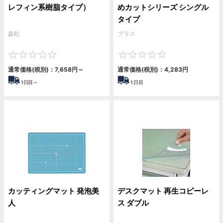
レフィン系樹脂タイプ）
めカットシリーズ シングル
タイプ
森松
プラス
0
0
通常価格(税別)：
7,658円
～
通常価格(税別)：
4,283円
1
日目～
1
日目
カッティングマット 発泡美
デスクマット 再生コピーレ
人
ス ダブル