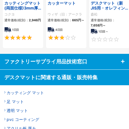
カッティングマット
カッターマット
デスクマット（新
(両面仕様)3mm厚
JIS用・オレフィン
300×450mmグリ
系樹脂タイプ）
コクヨ
ウィザ（旧：アークラ
森松
ーン
ンドサカモト）
通常価格(税別)：
2,946円
通常価格(税別)：
665円
～
通常価格(税別)：
7,658円
～
1日目
4日目
1日目～
5
3
ファクトリーサプライ用品技術窓口
デスクマットに関連する通販・販売特集
カッティング マット
足 マット
透明 マット
pvc コーティング
アクリル板 厚み