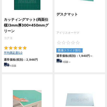
デスクマット
カッティングマット(両面仕
様)3mm厚300×450mmグ
リーン
アイリスオーヤマ
コクヨ
0
5
数量スライド割引
平均満足度5.0
通常価格(税別)：
1,940円
～
通常価格(税別)：
2,946円
1
日目～
1
日目