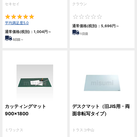
セキセイ
クラウン
5
0
平均満足度5.0
通常価格(税別)：
5,696円
～
通常価格(税別)：
1,004円
～
1
日目
5
日目～
カッティングマット
デスクマット（旧JIS用・両
900×1800
面非転写タイプ）
ミワックス
トラスコ中山