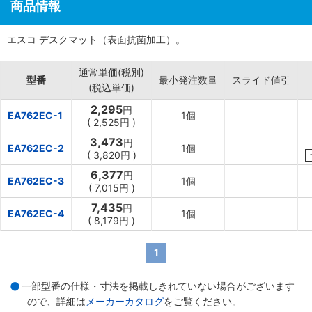
商品情報
エスコ デスクマット（表面抗菌加工）。
通常単価(税別)
型番
最小発注数量
スライド値引
(税込単価)
2,295
円
EA762EC-1
1個
(
2,525円
)
3,473
円
EA762EC-2
1個
(
3,820円
)
6,377
円
EA762EC-3
1個
(
7,015円
)
7,435
円
EA762EC-4
1個
(
8,179円
)
1
一部型番の仕様・寸法を掲載しきれていない場合がございます
ので、詳細は
メーカーカタログ
をご覧ください。