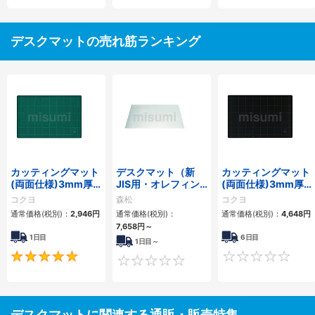
デスクマットの売れ筋ランキング
カッティングマット
デスクマット（新
カッティングマット
(両面仕様)3mm厚
JIS用・オレフィン
(両面仕様)3mm厚
300×450mmグリ
系樹脂タイプ）
300×450mm黒
コクヨ
森松
コクヨ
ーン
通常価格(税別)：
2,946円
通常価格(税別)：
通常価格(税別)：
4,648円
7,658円
～
1日目
6日目
1日目～
5
0
デスクマットに関連する通販・販売特集