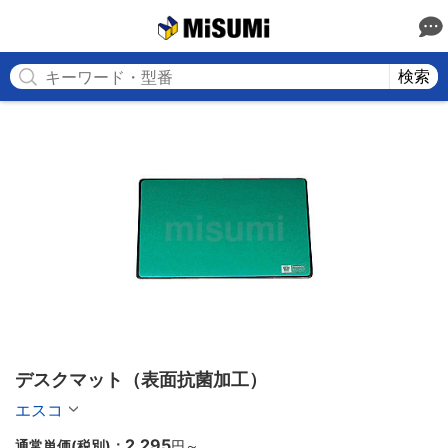
MISUMI
検索
デスクマット（表面抗菌加工）
エスコ
2,295
通常単価(税別)：
円
～