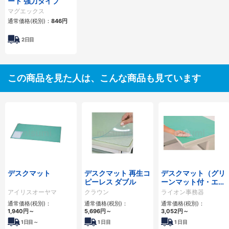
ート 強力タイプ
マグエックス
通常価格(税別)：
846円
2日目
この商品を見た人は、こんな商品も見ています
デスクマット
デスクマット 再生コ
デスクマット（グリ
ピーレス ダブル
ーンマット付・エコ
ノミーPEタイプ）
アイリスオーヤマ
クラウン
ライオン事務器
通常価格(税別)：
通常価格(税別)：
通常価格(税別)：
1,940円
～
5,696円
～
3,052円
～
1
日目～
1
日目
1
日目