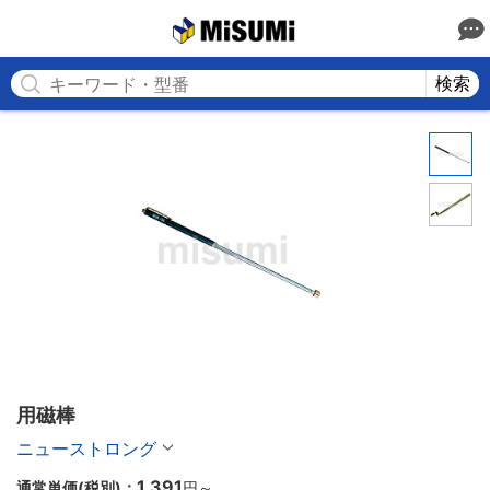
MISUMI
検索
用磁棒
ニューストロング
1,391
通常単価(税別)：
円
～