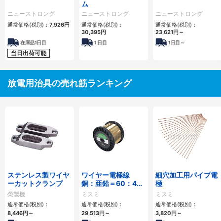
ム
ニューストロング
ニューストロング
ニューストロング
通常価格(税別)：
7,926円
通常価格(税別)：
通常価格(税別)：
30,395円
23,621円
～
在庫品1日目
1
日目
1
日目～
当日出荷可能
放電用治具の売れ筋ランキング
ステンレス製ワイヤ
ワイヤー電極線
細穴加工用パイプ電
ーカットクランプ
銅：亜鉛＝60：40
極
タイプ
榮製機
ミスミ
ミスミ
通常価格(税別)：
通常価格(税別)：
通常価格(税別)：
8,446円
～
29,513円
～
3,820円
～