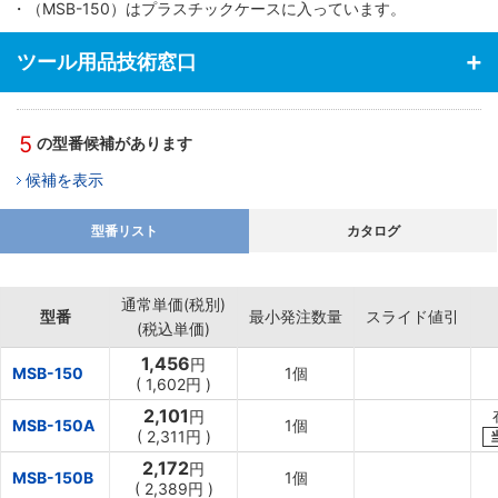
・（MSB-150）はプラスチックケースに入っています。
ツール用品技術窓口
5
の型番候補があります
候補を表示
型番リスト
カタログ
通常単価(税別)
型番
最小発注数量
スライド値引
(税込単価)
1,456
円
MSB-150
1個
(
1,602円
)
2,101
円
MSB-150A
1個
(
2,311円
)
2,172
円
MSB-150B
1個
(
2,389円
)