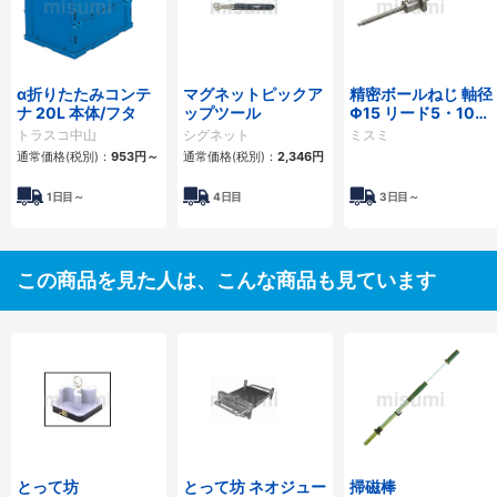
α折りたたみコンテ
マグネットピックア
精密ボールねじ 軸径
ナ 20L 本体/フタ
ップツール
Φ15 リード5・10・
20
トラスコ中山
シグネット
ミスミ
通常価格(税別)：
953円
～
通常価格(税別)：
2,346円
1日目～
4日目
3日目～
この商品を見た人は、こんな商品も見ています
とって坊
とって坊 ネオジュー
掃磁棒