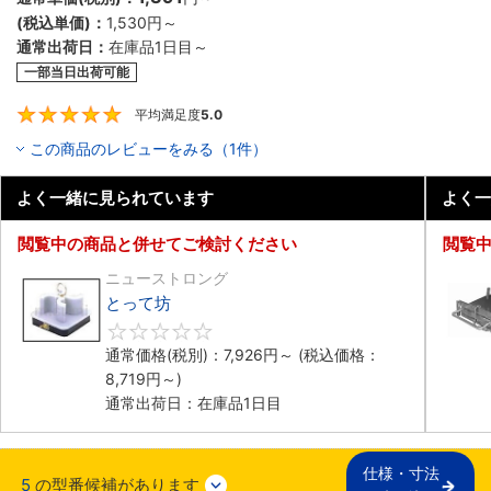
(税込単価)：
1,530円
～
通常出荷日：
在庫品1日目～
一部当日出荷可能
平均満足度
5.0
5
この商品のレビューをみる（1件）
よく一緒に見られています
よく一
閲覧中の商品と併せてご検討ください
閲覧
ニューストロング
とって坊
0
通常価格(税別)：
7,926円
～
(税込価格：
8,719円
～)
通常出荷日：在庫品1日目
仕様・寸法

5
の型番候補があります