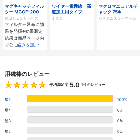
マグキャッチフィル
ワイヤー電極線 高
マクロマニュアルチ
ター MGCF-200
速加工用タイプ
ャック 75Φ
前田シェルサービス
ミスミ
システムスリーアール
フィルター延命に効
果を発揮※効果測定
結果は商品ページ内
で公
...
続きを読む
用磁棒のレビュー
5.0
5
平均満足度
1件のレビュー
星5
100%
星4
0%
星3
0%
星2
0%