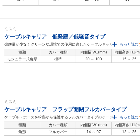
クピッチ：30.5mm。・最大ストローク：1m、収納ケーブル重量：0.4kg/m（ス
トローク中央に固定端設置時の参考目安）。・小さいピッチで、低騒音、滑らか
な走行。・ねじり走行可能（制限あり）。・ケーブルを傷めない内部構造。・押
し込み式ケーブル充填。【用途】・充填が極めて簡単― コネクタ付ハーネスケー
ブルの組み付けに最適。・作業時間の短縮にも便利。
ミスミ
ケーブルキャリア 低発塵／低騒音タイプ
発塵量が少なくクリーンな環境での使用に適したケーブルキャリアです。騒音
もっと読む
レベルも低減しています。フラップは左右どちらからでも開閉可能です。リン
種類
カバー種類
内側幅 W1(mm)
内側高さ H1(m
ク数計算方法は下記概要技術情報ページをご覧ください。【URL】
モジュラー式角形
標準
20 ～ 100
15 ～ 35
https://jp.misumi-ec.com/pdf/fa/2015/p1_681.pdf ※リンク・取付ブラケットの
単体販売は承っておりません。リンク数は余裕を持ってご注文ください。
ミスミ
ケーブルキャリア フラップ開閉フルカバータイプ
ケーブル・ホースを粉塵から保護するフルカバータイプのケーブルキャリアで
もっと読む
す。フラップは左右どちらからでも開閉可能です。リンク数計算方法は下記概
種類
カバー種類
内側幅 W1(mm)
内側高さ H1(m
要技術情報ページをご覧ください。【URL】https://jp.misumi-
角形
フルカバー
14 ～ 97
13 ～ 25
ec.com/pdf/fa/2015/p1_681.pdf ※リンク・取付ブラケットの単体販売は承って