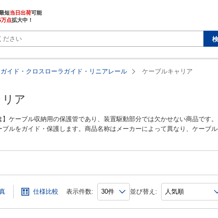
最短
当日出荷
5万点
拡大中！
アガイド・クロスローラガイド・リニアレール
ケーブルキャリア
ャリア
は】ケーブル収納用の保護管であり、装置駆動部分では欠かせない商品です。
ーブルをガイド・保護します。商品名称はメーカーによって異なり、ケーブル
本ピスコ）、サイルベア（THK）の名称で流通しています。低発塵・低摩耗
ク切れ目からケーブルを押し込むことで設計時間を短縮できるスリットタイプ
真
仕様比較
表示件数:
並び替え:
ミ、椿本チェイン、イグス、日本ピスコ、THK、WAYER、HANSHIN 