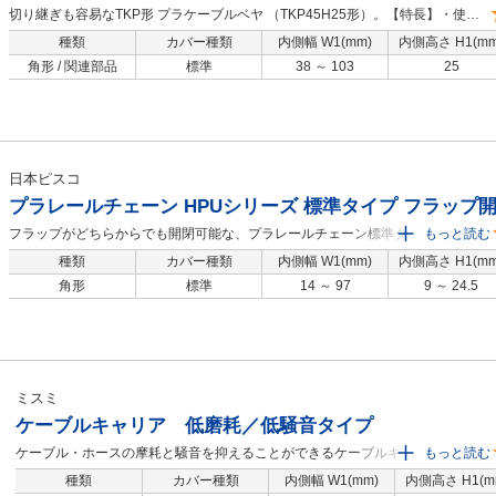
切り継ぎも容易なTKP形 プラケーブルベヤ （TKP45H25形）。【特長】・使用
温度範囲：-40～80℃。
種類
カバー種類
内側幅 W1(mm)
内側高さ H1(mm
角形 / 関連部品
標準
38 ～ 103
25
日本ピスコ
プラレールチェーン HPUシリーズ 標準タイプ フラップ
フラップがどちらからでも開閉可能な、プラレールチェーン標準タイプ。【特
もっと読む
長】・取付方向に関係なくケーブルの交換、追加などの作業が行える。 ・フラッ
種類
カバー種類
内側幅 W1(mm)
内側高さ H1(mm
プを閉めた状態でもケーブルの内容を確認できる。・安全性、耐久性に優れ、扱
角形
標準
14 ～ 97
9 ～ 24.5
いやすく動きもなめらか。・機器可動部のあらゆる直線運動、複合運動に追従し
ケーブル・ホースを保護。
ミスミ
ケーブルキャリア 低磨耗／低騒音タイプ
ケーブル・ホースの摩耗と騒音を抑えることができるケーブルキャリアです。
もっと読む
フラップは左右どちらからでも開閉可能です。 リンク数計算方法は下記概要技
種類
カバー種類
内側幅 W1(mm)
内側高さ H1(m
術情報ページをご覧ください。【URL】https://jp.misumi-