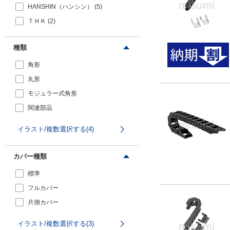
HANSHIN（ハンシン） (5)
ＴＨＫ (2)
種類
角形
丸形
モジュラー式角形
関連部品
イラスト/複数選択する(4)
カバー種類
標準
フルカバー
片側カバー
イラスト/複数選択する(3)