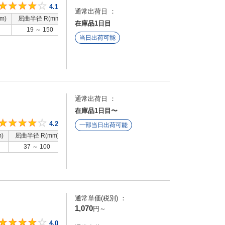
4.1
4.1
通常出荷日 ：
m)
屈曲半径 R(mm)
特性
在庫品1日目
19 ～ 150
-
当日出荷可能
通常出荷日 ：
在庫品1日目〜
4.2
4.2
一部当日出荷可能
)
屈曲半径 R(mm)
特性
37 ～ 100
標準 / 低摩耗
通常単価(税別) ：
1,070
円
～
4
4.0