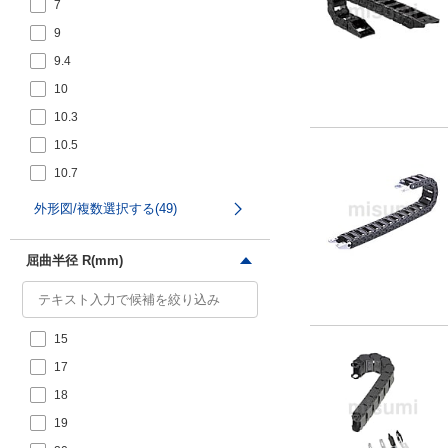
7
21.5
9
22
9.4
22.5
10
23
10.3
23.5
10.5
24
10.7
24.5
11
25
外形図/複数選択する(49)
13
26
14
27
屈曲半径 R(mm)
14.6
28
14.7
28.5
15
15
29
17
16
29.5
18
17
30
19
18
30.5