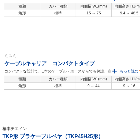
す。・最小内幅10mm～、最小内高さ9.4mm～ コンパクトな設計に最適で
種類
カバー種類
内側幅 W1(mm)
内側高さ H1(m
す。・リンク数計算方法は下記概要技術情報ページをご覧ください。【URL】
角形
標準
15 ～ 75
9.4 ～ 48.5
https://jp.misumi-ec.com/pdf/fa/2018/p1_687.pdf
ミスミ
ケーブルキャリア コンパクトタイプ
コンパクトな設計で、1本のケーブル・ホースからでも保護、案内が可能なケー
もっと読む
ブルキャリアです。 リンク数計算方法は下記概要技術情報ページをご覧くださ
種類
カバー種類
内側幅 W1(mm)
内側高さ H1(m
い。【URL】https://jp.misumi-ec.com/pdf/fa/2015/p1_681.pdf※リンク・取付ブ
角形
標準
9 ～ 44
9 ～ 16
ラケットの単体販売は承っておりません。リンク数は余裕を持ってご注文くだ
さい。
椿本チエイン
TKP形 プラケーブルベヤ（TKP45H25形）