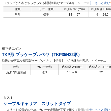
フラップが左右どちらからでも開閉可能なケーブルキャリアです。 リンク数計
もっと読む
算方法は下記概要技術情報ページをご覧ください。【URL】https://jp.misumi-
種類
カバー種類
内側幅 W1(mm)
内側高さ H1(m
ec.com/pdf/fa/2015/p1_681.pdf ※リンク・取付ブラケットの単体販売は承って
角形
標準
14 ～ 97
9 ～ 24.5
おりません。リンク数は余裕を持ってご注文ください。
椿本チエイン
TKP形 プラケーブルベヤ（TKP35H22形）
取扱いが容易な樹脂製ケーブルベヤ。【特長】・切り継ぎが容易。・ピッチ
35mm／内高さ22mm。
種類
カバー種類
内側幅 W1(mm)
内側高さ H1(mm
角形 / 関連部品
標準
13 ～ 63
22
ミスミ
ケーブルキャリア スリットタイプ
・スリット式収納のため、カバーの開閉が不要で組立て時間の短縮が可能で
もっと読む