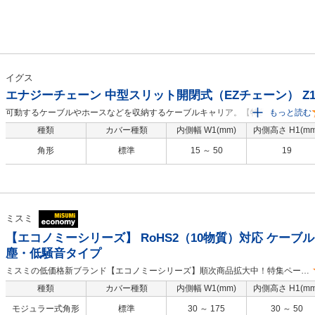
おりません。リンク数は余裕を持ってご注文ください。
イグス
エナジーチェーン 中型スリット開閉式（EZチェーン） Z1
可動するケーブルやホースなどを収納するケーブルキャリア。【特長】・内周側
もっと読む
にスリットがあり、ケーブルを押し入れることにより簡単に収納可能。・作業時
種類
カバー種類
内側幅 W1(mm)
内側高さ H1(mm
間の短縮と、リーズナブルな価格設定が魅力。・小さいピッチのため、低騒音、
角形
標準
15 ～ 50
19
滑らかな走行。・ねじり走行可能（制限あり）。・ケーブルを傷めない内部構
造。【用途】・充填が極めて簡単― コネクタ付ハーネスケーブルの組み付けに最
適。
MISUMI economy
ミスミ
【エコノミーシリーズ】 RoHS2（10物質）対応 ケーブ
塵・低騒音タイプ
ミスミの低価格新ブランド【エコノミーシリーズ】順次商品拡大中！特集ページ
はこちら
商品ラインナップ
種類
カバー種類
内側幅 W1(mm)
内側高さ H1(mm
モジュラー式角形
標準
30 ～ 175
30 ～ 50