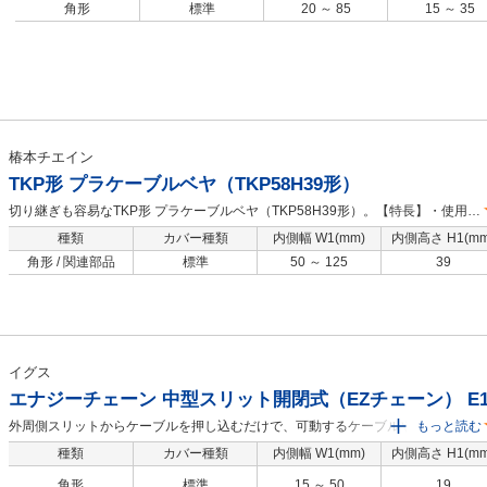
角形
標準
20 ～ 85
15 ～ 35
ec.com/pdf/fa/2015/p1_681.pdf ※リンク・取付ブラケットの単体販売は承って
おりません。リンク数は余裕を持ってご注文ください。
椿本チエイン
TKP形 プラケーブルベヤ（TKP58H39形）
切り継ぎも容易なTKP形 プラケーブルベヤ（TKP58H39形）。【特長】・使用温
度範囲：-40～80℃。
種類
カバー種類
内側幅 W1(mm)
内側高さ H1(mm
角形 / 関連部品
標準
50 ～ 125
39
イグス
エナジーチェーン 中型スリット開閉式（EZチェーン） E1
外周側スリットからケーブルを押し込むだけで、可動するケーブルやホースを収
もっと読む
納できるケーブルキャリア。【特長】・内高さ：19mm、内幅：15mm／25mm
種類
カバー種類
内側幅 W1(mm)
内側高さ H1(mm
／38mm／50mm。・曲げ半径：R28／R38／R48／R75／R100／R125、リン
角形
標準
15 ～ 50
19