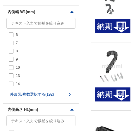
内側幅 W1(mm)
6
7
8
9
10
13
14
15
外形図/複数選択する(192)
16
18
内側高さ H1(mm)
20
21