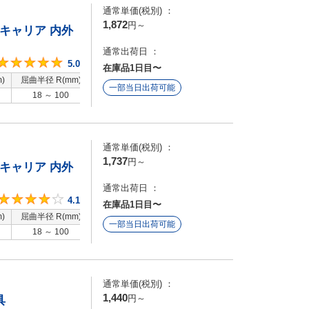
通常単価(税別) ：
1,872
円
～
ルキャリア 内外
通常出荷日 ：
5
5.0
在庫品1日目〜
)
屈曲半径 R(mm)
特性
一部当日出荷可能
18 ～ 100
標準
通常単価(税別) ：
1,737
円
～
ルキャリア 内外
通常出荷日 ：
4.1
4.1
在庫品1日目〜
)
屈曲半径 R(mm)
特性
一部当日出荷可能
18 ～ 100
標準
通常単価(税別) ：
1,440
円
～
具