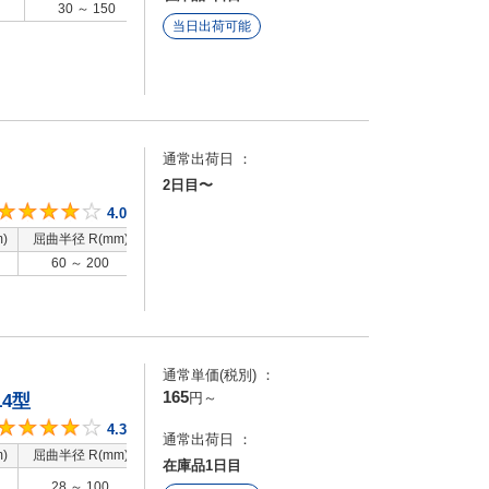
30 ～ 150
-
当日出荷可能
通常出荷日 ：
2日目〜
4
4.0
)
屈曲半径 R(mm)
特性
60 ～ 200
標準
通常単価(税別) ：
165
円
～
4型
4.3
4.3
通常出荷日 ：
)
屈曲半径 R(mm)
特性
在庫品1日目
標準 / 低発塵 / 低摩
28 ～ 100