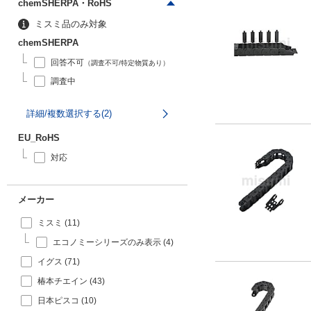
chemSHERPA・RoHS
ミスミ品のみ対象
chemSHERPA
回答不可
（調査不可/特定物質あり）
調査中
詳細/複数選択する(2)
EU_RoHS
対応
メーカー
ミスミ (11)
エコノミーシリーズのみ表示 (4)
イグス (71)
椿本チエイン (43)
日本ピスコ (10)