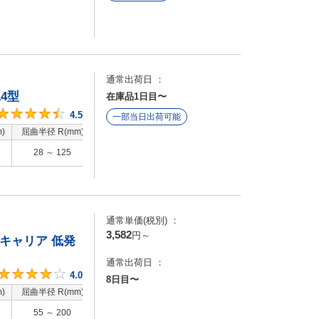
通常出荷日 ：
4型
在庫品1日目〜
4.5
4.5
一部当日出荷可能
)
屈曲半径 R(mm)
特性
標準 / 低発塵 / 低摩
28 ～ 125
耗
通常単価(税別) ：
3,582
円
～
ルキャリア 低発
通常出荷日 ：
4
4.0
8日目〜
)
屈曲半径 R(mm)
特性
低発塵 / 低騒音 / 低
55 ～ 200
摩耗