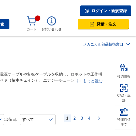
ログイン・新規登録
0
見積・注文
検索
カート
お問い合わせ
メカニカル部品技術窓口
電源ケーブルや制御ケーブルを収納し、ロボットや工作機
技術情報
ベヤ（椿本チェイン）、エナジーチェーン（イグス）、プ
もっと読む
でクリーンルーム特性の高いものや、耐久性の高いスチール
など、幅広いラインナップから用途に応じてご購入頂けま
CAD・設
計
1
2
3
4
出荷日:
特注見積
※トップブランドから安価なアジアブランド品まで、豊富に取
注文