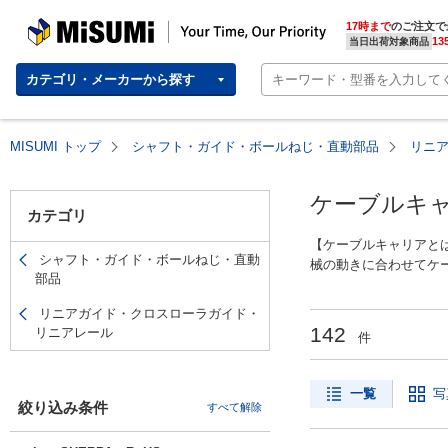
MISUMI(ミスミ) | 総合Webカタログ
MISUMI | Your Time, Our Priority
17時まで
のご注文で
13
当日出荷対象商品
カテゴリ・メーカーから探す
MISUMI トップ
シャフト・ガイド・ボールねじ・直動部品
リニ
ケーブルキ
カテゴリ
【ケーブルキャリアと
シャフト・ガイド・ボールねじ・直動
械の動きに合わせてケ
部品
ラレールチェーン（日
材質の商品、またリン
リニアガイド・クロスローラガイド・
す。
142
リニアレール
件
一覧
写
【取扱いブランド】ミス
絞り込み条件
すべて解除
り揃えております。