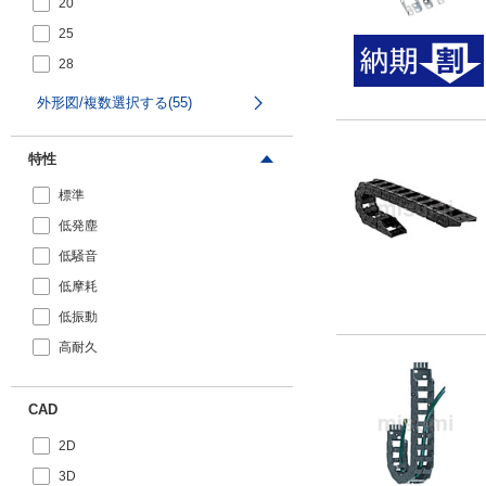
20
19
31
25
20
33
28
21
34
30
22
34.5
外形図/複数選択する(55)
31
24
35
34
24.3
特性
35.5
35
24.5
36
標準
36
25
36.5
低発塵
37
26
37.5
低騒音
38
28
38
低摩耗
40
30
38.5
低振動
42
31
39
高耐久
45
32
40
46
34
40.5
CAD
48
35
41
2D
50
36
41.5
3D