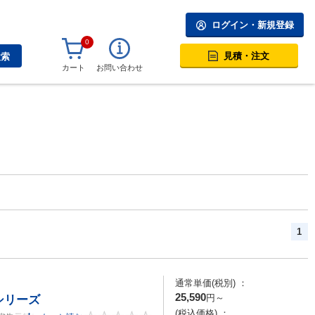
ログイン・新規登録
0
見積・注文
検索
カート
お問い合わせ
1
通常単価(税別) ：
25,590
円
～
シリーズ
(税込価格) ：