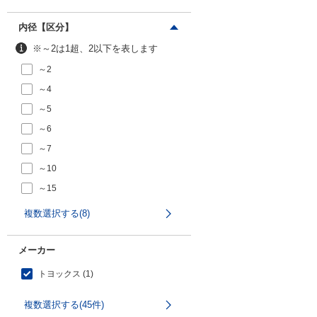
内径【区分】
※～2は1超、2以下を表します
～2
～4
～5
～6
～7
～10
～15
～20
複数選択する(8)
メーカー
トヨックス (1)
複数選択する(45件)