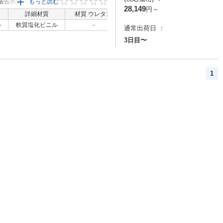
省告示第196号ポジテ
もっと読む
0
28,149
円
～
省告示第380号（へ
詳細材質
材質 ウレタン
材質 ナイロン
材質 ふっ素
用途に使用・「長寿
ル
軟質塩化ビニル
-
-
-
通常出荷日 ：
削減・「異物混入防
ックス社評価方法オレ
3日目〜
ラーポンプ用チューブ
1