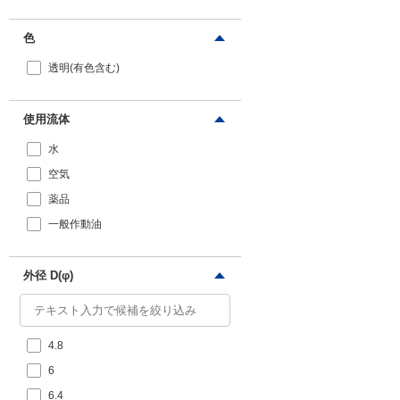
色
透明(有色含む)
使用流体
水
空気
薬品
一般作動油
外径 D(φ)
4.8
6
6.4