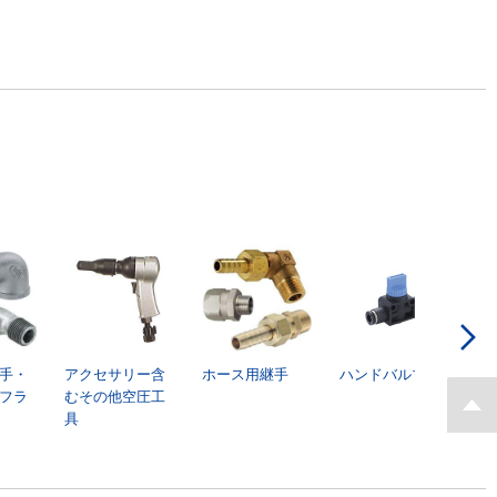
手・
アクセサリー含
ホース用継手
ハンドバルブ
フラ
むその他空圧工
具