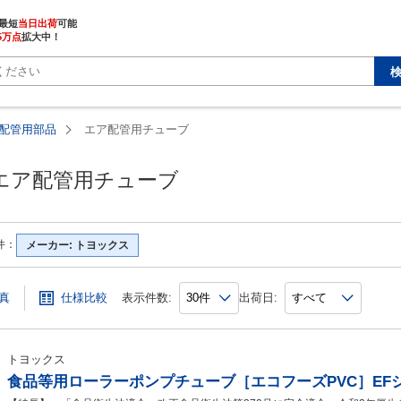
最短
当日出荷
5万点
拡大中！
配管用部品
エア配管用チューブ
エア配管用チューブ
件：
メーカー: トヨックス
真
仕様比較
表示件数:
出荷日:
トヨックス
食品等用ローラーポンプチューブ［エコフーズPVC］EF