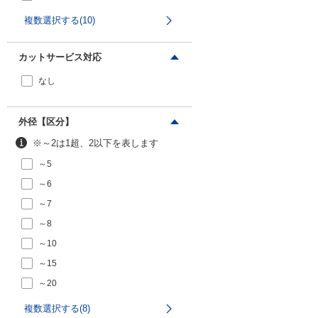
12.7
複数選択する(10)
16
18
カットサービス対応
なし
外径【区分】
※～2は1超、2以下を表します
～5
～6
～7
～8
～10
～15
～20
～30
複数選択する(8)