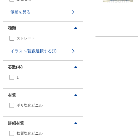
候補を見る
種類
ストレート
イラスト/複数選択する(1)
芯数(本)
1
材質
ポリ塩化ビニル
詳細材質
軟質塩化ビニル