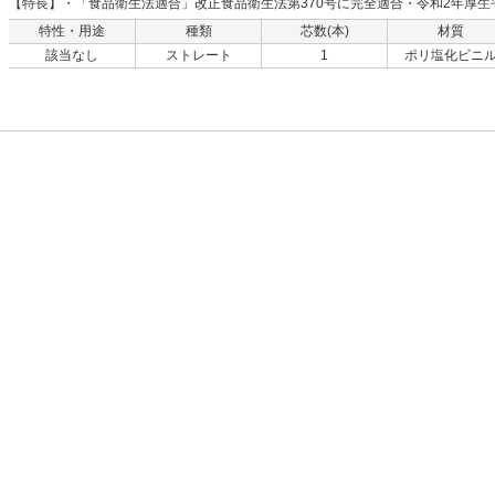
【特長】・「食品衛生法適合」改正食品衛生法第370号に完全適合・令和2年厚生
ィブリスト制度・令和5年厚生省告示第324号ポジティブリスト制度・令和2年厚生
特性・用途
種類
芯数(本)
材質
プタン含む）・「油脂類対応」油脂類を含む流体の搬送にも使用可能で、幅広い
該当なし
ストレート
1
ポリ塩化ビニ
命」一般的なシリコーンチューブに比べ5倍以上の耐久性があり、交換頻度を大幅
止」チューブしごきによる削れカスの発生が少なく異物混入リスクを軽減（トヨ
フィン糸、シリコーン比）【用途】・食品、化粧品、製薬等の搬送、輸送用ロー
【材質】・「主材質」軟質塩化ビニール