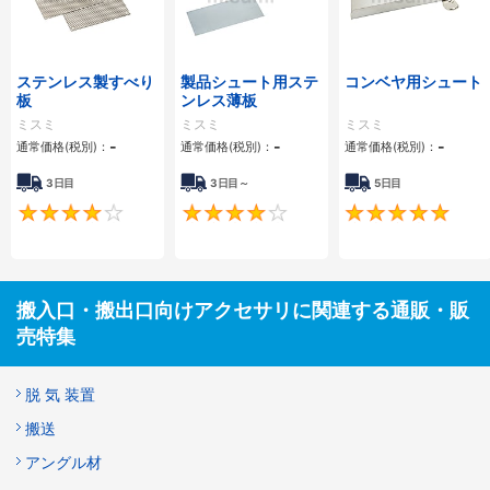
ステンレス製すべり
製品シュート用ステ
コンベヤ用シュート
板
ンレス薄板
ミスミ
ミスミ
ミスミ
-
-
-
通常価格(税別)：
通常価格(税別)：
通常価格(税別)：
3日目
3日目～
5日目
3.8
4.1
搬入口・搬出口向けアクセサリに関連する通販・販
売特集
脱 気 装置
搬送
アングル材