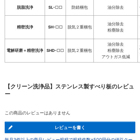
脱脂洗浄
SL-
□□
防錆梱包
油分除去
油分除去
精密洗浄
SH-
□□
脱気２重梱包
粉塵除去
油分除去
電解研磨＋精密洗浄
SHD-
□□
脱気２重梱包
粉塵除去
アウトガス低減
【クリーン洗浄品】ステンレス製すべり板のレビュ
ー
この商品のレビューはありません
レビューを書く
毎月3件以上の商品レビュー投稿で投稿件数×500円分の値引クー