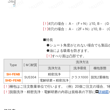
[ ! ]
4穴の場合： A－（F＋N）≧10, B－（G
[ ! ]
6穴の場合： A－（2F＋N）≧10, B－（
■特長
●シュート角度がとれない場合でも製品
●油による吸着を防ぎます。
[ ! ]
すべり面は凸部です。
洗浄方法
Type
[ M ]材質
洗浄方法
洗浄環境
梱包形態
SH-FENB
精密洗浄
SUS304
クラス1000
脱気2重梱包
SHD-FENB
電解研磨＋精密洗浄
[！]
梱包はご注文数量単位で行います。（例）20個ご注文の場合、1
[！]
脱脂洗浄・精密洗浄・電解研磨の内容は規格表の下部に
詳細図