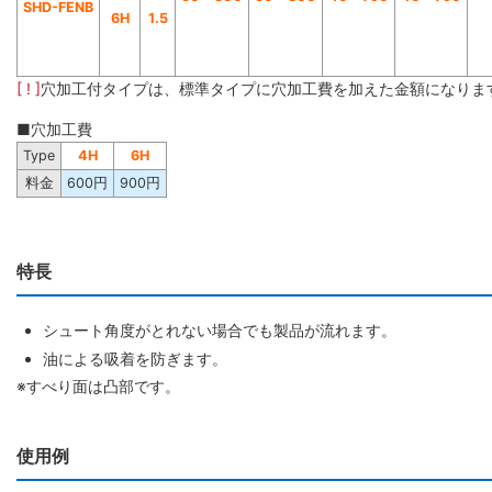
SHD-FENB
6H
1.5
[ ! ]
穴加工付タイプは、標準タイプに穴加工費を加えた金額になりま
■穴加工費
Type
4H
6H
料金
600円
900円
特長
シュート角度がとれない場合でも製品が流れます。
油による吸着を防ぎます。
※すべり面は凸部です。
使用例