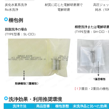
炭化水素系洗浄
材質に応じた電解研磨層で
高圧ジェッ
Ro水洗浄
電解研磨
純水（10
梱包例
精密洗浄または電解研
脱脂洗浄の場合
(TYPE型番：SH-□□・
(TYPE型番：SL-□□）
[ ! ]
1重目・2重目の梱
洗浄効果・利用推奨環境
洗浄方法
商品型番
梱包形態
未洗浄品と比べた効果