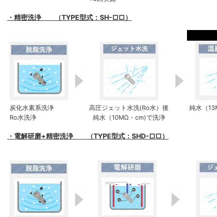
・精密洗浄 （TYPE型式：SH-□□）
炭化水素系洗浄
高圧ジェット水洗(Ro水）後
純水（13
Ro水洗浄
純水（10MΩ・cm)で洗浄
・電解研磨+精密洗浄 （TYPE型式：SHD-□□）