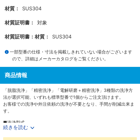
材質：
SUS304
材質証明書：
対象
材質証明書：材質：
SUS304
一部型番の仕様・寸法を掲載しきれていない場合がございます
ので、詳細は
メーカーカタログ
をご覧ください。
商品情報
「脱脂洗浄」「精密洗浄」「電解研磨＋精密洗浄」3種類の洗浄方
法が選択可能、いずれも標準型番で1個からご注文頂けます。
お客様での洗浄や外注依頼の洗浄が不要となり、手間が削減出来ま
す。
■洗浄型式
続きを読む
・脱脂洗浄（防錆1重梱包）
：型番SL-□□
・精密洗浄（脱気2重梱包）
：型番SH-□□