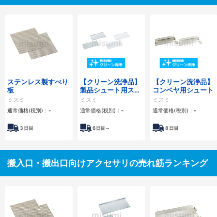
ステンレス製すべり
【クリーン洗浄品】
【クリーン洗浄品】
板
製品シュート用ステ
コンベヤ用シュート
ンレス薄板
ミスミ
ミスミ
ミスミ
通常価格(税別)：
-
通常価格(税別)：
-
通常価格(税別)：
-
3
日目
6
日目～
8
日目
搬入口・搬出口向けアクセサリの売れ筋ランキング