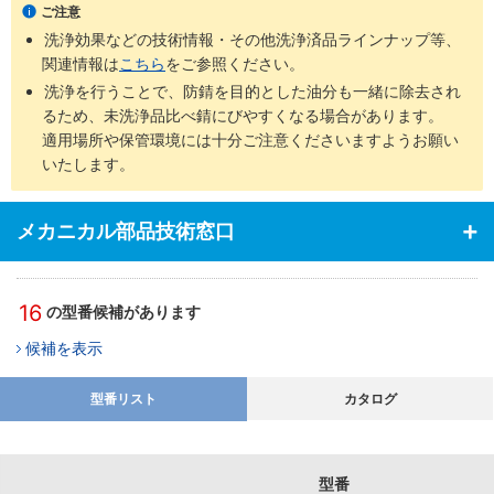
・電解研磨＋精密洗浄（脱気2重梱包）
：型番SHD-□□
ご注意
洗浄効果などの技術情報・その他洗浄済品ラインナップ等、
商品
梱包形
未洗浄品と
ご利用環境（目
関連情報は
こちら
をご参照ください。
洗浄方法
工程別
型番
態
比べた効果
安）
洗浄を行うことで、防錆を目的とした油分も一緒に除去され
通常組立工
るため、未洗浄品比べ錆にびやすくなる場合があります。
SL-
防錆梱
程
適用場所や保管環境には十分ご注意くださいますようお願い
脱脂洗浄
油分除去
一般環境
□□
包
バッテリー
いたします。
組立後工程
バッテリー
組立工程
メカニカル部品技術窓口
SH-
脱気２
油分除去
クリーン環境（ク
液晶関連組
精密洗浄
□□
重梱包
粉塵除去
ラス10～1,000）
立後工程
車載カメラ
16
の型番候補があります
組立工程
候補を表示
半導体前工
油分除去
程
電解研磨
真空環境
SHD-
脱気２
粉塵除去
液晶成膜工
型番リスト
カタログ
＋精密洗
クリーン環境（ク
□□
重梱包
アウトガス
程
浄
ラス10～1,000）
低減
有機EL前工
程
型番