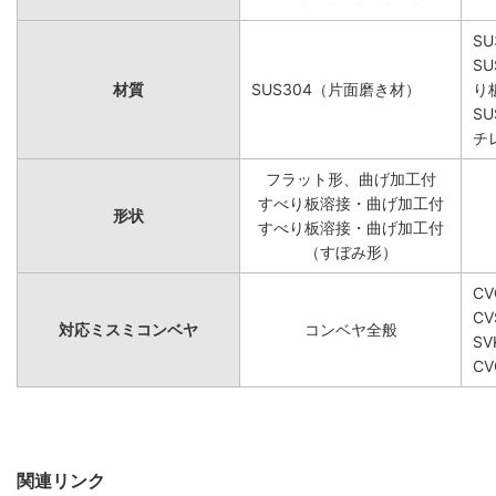
SU
S
材質
SUS304（片面磨き材）
り
S
チ
フラット形、曲げ加工付
すべり板溶接・曲げ加工付
形状
すべり板溶接・曲げ加工付
（すぼみ形）
C
CV
対応ミスミコンベヤ
コンベヤ全般
SV
CV
関連リンク