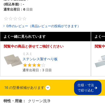
(税込単価)：
-
通常出荷日：
6
日目
0
0件のレビュー（商品レビューの投稿ができます）
よく一緒に見られています
よく一
閲覧中の商品と併せてご検討ください
閲覧
ミスミ
ステンレス製すべり板
3.8
通常出荷日：3 日目
仕様・寸法

16
の型番候補があります
で絞り込む
特性・用途：
クリーン洗浄