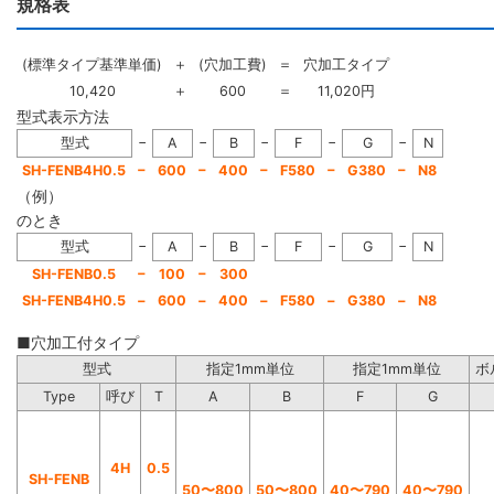
規格表
(標準タイプ基準単価)
＋
(穴加工費)
＝
穴加工タイプ
10,420
＋
600
＝
11,020円
型式表示方法
−
−
−
−
−
型式
A
B
F
G
N
−
−
−
−
−
SH-FENB4H0.5
600
400
F580
G380
N8
（例）
のとき
−
−
−
−
−
型式
A
B
F
G
N
−
−
SH-FENB0.5
100
300
SH-FENB4H0.5
−
600
−
400
−
F580
−
G380
−
N8
■穴加工付タイプ
型式
指定1mm単位
指定1mm単位
ボ
Type
呼び
T
A
B
F
G
4H
0.5
SH-FENB
50〜800
50〜800
40〜790
40〜790