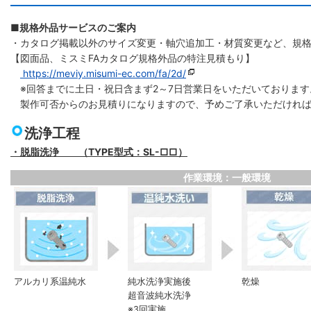
■規格外品サービスのご案内
・カタログ掲載以外のサイズ変更・軸穴追加工・材質変更など、規
【図面品、ミスミFAカタログ規格外品の特注見積もり】
https://meviy.misumi-ec.com/fa/2d/
※回答までに土日・祝日含まず2～7日営業日をいただいております
製作可否からのお見積りになりますので、予めご了承いただければ
洗浄工程
・脱脂洗浄 （TYPE型式：SL-□□）
作業環境：一般環境
アルカリ系温純水
純水洗浄実施後
乾燥
超音波純水洗浄
※3回実施