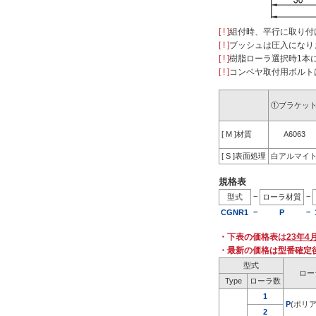
[ ! ]
組付時、平行に取り付
[ ! ]
ブッシュは圧入になり
[ ! ]
樹脂ローラ選択時1本に
[ ! ]
コンベヤ取付用ボルト
①ブラケッ
[ M ]材質
A6063
[ S ]表面処理
白アルマイ
規格表
−
−
型式
ローラ材質
−
−
CGNR1
P
・下表の価格表は
23年4
・最新の価格は型番確定
型式
ロー
Type
ローラ数
1
P
(ポリ
2