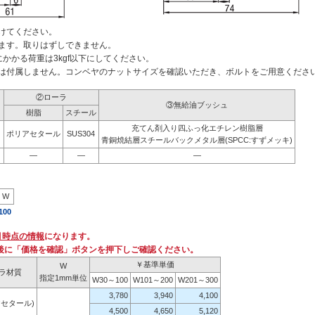
けてください。
ます。取りはずしできません。
かかる荷重は3kgf以下にしてください。
は付属しません。コンベヤのナットサイズを確認いただき、ボルトをご用意くださ
②ローラ
ト
③無給油ブッシュ
樹脂
スチール
充てん剤入り四ふっ化エチレン樹脂層
ポリアセタール
SUS304
青銅焼結層スチールバックメタル層(SPCC:すずメッキ)
ト
―
―
―
W
100
月時点の情報
になります。
後に「価格を確認」ボタンを押下しご確認ください。
￥基準単価
W
ラ材質
指定1mm単位
W30～100
W101～200
W201～300
3,780
3,940
4,100
アセタール)
4,500
4,650
5,120