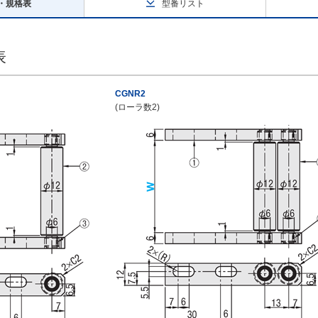
・規格表
型番リスト
表
CGNR2
(ローラ数2)