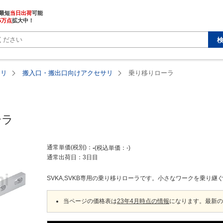
最短
当日出荷
5万点
拡大中！
サリ
搬入口・搬出口向けアクセサリ
乗り移りローラ
ーラ
通常単価(税別)
-
税込単価
-
通常出荷日：
3日目
SVKA,SVKB専用の乗り移りローラです。小さなワークを乗り継
当ページの価格表は
23年4月時点の情報
になります。最新の