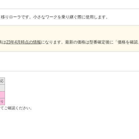
の乗り移りローラです。小さなワークを乗り継ぐ際に使用します。
表は
23年4月時点の情報
になります。最新の価格は型番確定後に「価格を確認
対応
口
～
積り
にてご確認ください。