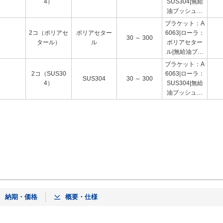
4）
SUS304|無給
脂層 青銅焼結
油ブッシュ：
層スチールバ
充てん剤入り
ブラケット：A
ックメタル層
四ふっ化エチ
2コ（ポリアセ
ポリアセター
6063|ローラ：
(SPCC:すずメ
30 ～ 300
レン樹脂層 青
タール）
ル
ポリアセター
ッキ)
銅焼結層スチ
ル|無給油ブッ
ールバックメ
シュ：充てん
ブラケット：A
タル層(SPCC:
剤入り四ふっ
2コ（SUS30
6063|ローラ：
すずメッキ)
SUS304
30 ～ 300
化エチレン樹
4）
SUS304|無給
脂層 青銅焼結
油ブッシュ：
層スチールバ
充てん剤入り
ックメタル層
四ふっ化エチ
(SPCC:すずメ
レン樹脂層 青
ッキ)
銅焼結層スチ
ールバックメ
タル層(SPCC:
すずメッキ)
納期・価格
概要・仕様