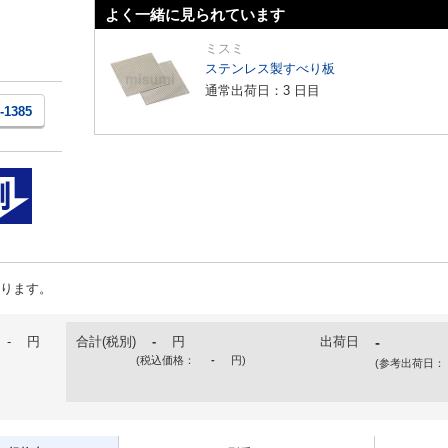
よく一緒に見られています
ミスミ
ステンレス製すべり板
通常出荷日：3 日目
1-1385
ります。
-
円
合計(税別)
-
円
出荷日
-
(税込価格：
-
円
)
(参考出荷日：