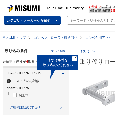
MISUMI | Your Time, Our Priority
17時まで
のご注文で
13
当日出荷対象商品
カテゴリ・メーカーから探す
MISUMI トップ
コンベヤ・ローラ・搬送部品
コンベヤ用アクセ
絞り込み条件
すべて解除
ミスミ
まずは条件を

乗り移りロ
4
未確定：候補が
型番あります。
絞り込んでください
chemSHERPA・RoHS
ミスミ品のみ対象
chemSHERPA
調査中
詳細/複数選択する(1)