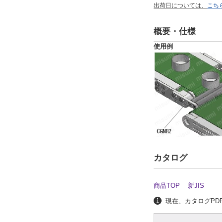
出荷日については、
こち
概要・仕様
使用例
カタログ
商品TOP
新JIS
現在、カタログPDF