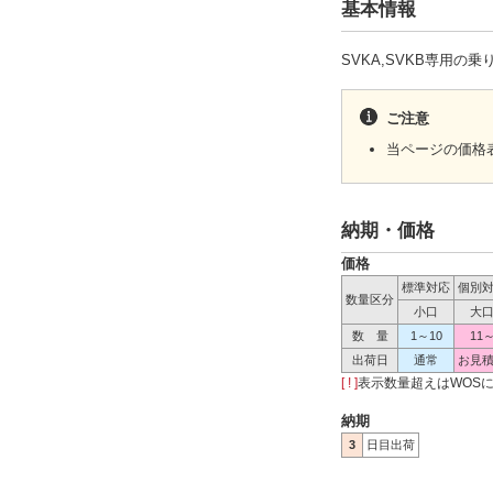
基本情報
SVKA,SVKB専用
ご注意
当ページの価格
納期・価格
価格
標準対応
個別
数量区分
小口
大
数 量
1～10
11
出荷日
通常
お見
[ ! ]
表示数量超えはWOS
納期
3
日目出荷