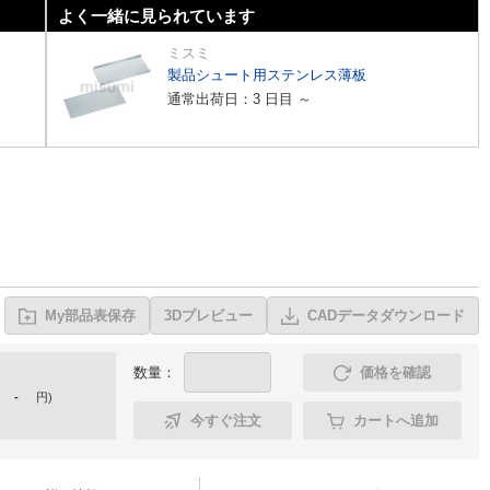
よく一緒に見られています
ミスミ
製品シュート用ステンレス薄板
通常出荷日：3 日目 ～
My部品表保存
3Dプレビュー
CADデータダウンロード
数量：
価格を確認
-
円
)
今すぐ注文
カートへ追加