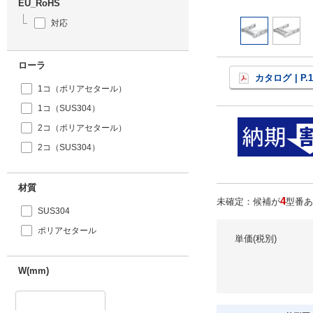
EU_RoHS
対応
ローラ
カタログ
| P.
1コ（ポリアセタール）
1コ（SUS304）
2コ（ポリアセタール）
2コ（SUS304）
材質
4
未確定：候補が
型番あ
SUS304
ポリアセタール
単価(税別)
W(mm)