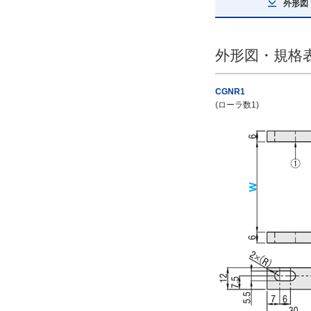
外形図
[30-300/1
mm
単位]
タイプ
外形図・規格
CGNR
CGNR1
(ローラ数1)
CAD
2D
3D
出荷日
すべて
3日以内