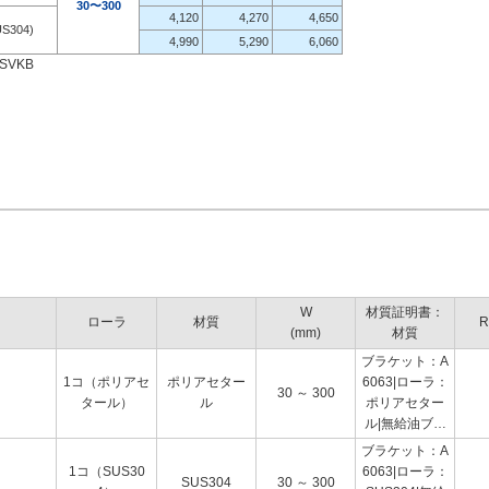
30〜300
4,120
4,270
4,650
US304)
4,990
5,290
6,060
SVKB
W
材質証明書：
ローラ
材質
R
(mm)
材質
ブラケット：A
1コ（ポリアセ
ポリアセター
6063|ローラ：
30 ～ 300
タール）
ル
ポリアセター
ル|無給油ブッ
シュ：充てん
ブラケット：A
剤入り四ふっ
1コ（SUS30
6063|ローラ：
SUS304
30 ～ 300
化エチレン樹