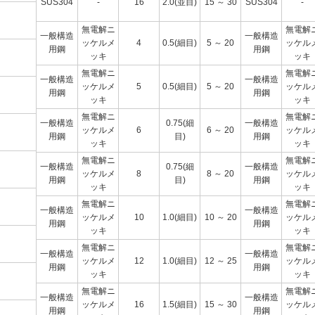
SUS304
-
16
2.0(並目)
15 ～ 30
SUS304
-
無電解ニ
無電解
一般構造
一般構造
ッケルメ
4
0.5(細目)
5 ～ 20
ッケル
用鋼
用鋼
ッキ
ッキ
無電解ニ
無電解
一般構造
一般構造
ッケルメ
5
0.5(細目)
5 ～ 20
ッケル
用鋼
用鋼
ッキ
ッキ
無電解ニ
無電解
一般構造
0.75(細
一般構造
ッケルメ
6
6 ～ 20
ッケル
用鋼
目)
用鋼
ッキ
ッキ
無電解ニ
無電解
一般構造
0.75(細
一般構造
ッケルメ
8
8 ～ 20
ッケル
用鋼
目)
用鋼
ッキ
ッキ
無電解ニ
無電解
一般構造
一般構造
ッケルメ
10
1.0(細目)
10 ～ 20
ッケル
用鋼
用鋼
ッキ
ッキ
無電解ニ
無電解
一般構造
一般構造
ッケルメ
12
1.0(細目)
12 ～ 25
ッケル
用鋼
用鋼
ッキ
ッキ
無電解ニ
無電解
一般構造
一般構造
ッケルメ
16
1.5(細目)
15 ～ 30
ッケル
用鋼
用鋼