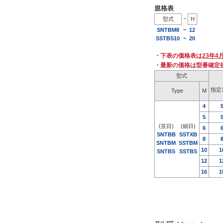
1.75(並目)
高さ H(mm)
規格表
2.0(並目)
−
型式
H
−
SNTBM8
12
−
SSTBS10
20
[5-30/1
mm
単位]
・下表の価格表は
23年4
タイプ
・最新の価格は型番確定
型式
SNTBB
指定
Type
M
SNTBM
4
SNTBS
5
SSTBM
(並目)
(細目)
6
SNTBB
SST
XB
SSTBS
8
SNTBM
SST
BM
SSTXB
10
1
SNTBS
SSTBS
12
1
16
1
CAD
2D
3D