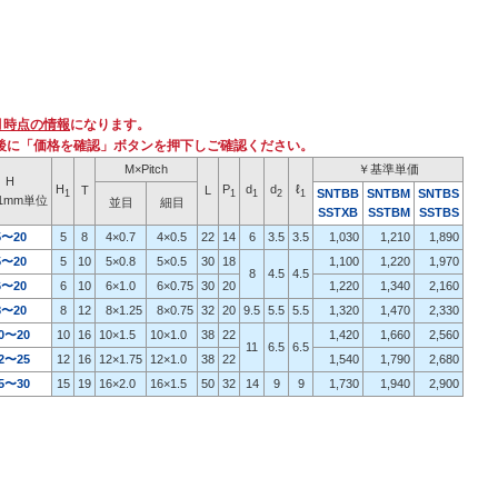
月時点の情報
になります。
後に「価格を確認」ボタンを押下しご確認ください。
M×Pitch
￥基準単価
H
H
P
d
d
ℓ
T
L
SNTBB
SNTBM
SNTBS
1
1
1
2
1
1mm単位
並目
細目
SST
X
B
SSTBM
S
STBS
5〜20
5
8
4×0.7
4×0.5
22
14
6
3.5
3.5
1,030
1,210
1,890
5〜20
5
10
5×0.8
5×0.5
30
18
1,100
1,220
1,970
8
4.5
4.5
6〜20
6
10
6×1.0
6×0.75
30
20
1,220
1,340
2,160
8〜20
8
12
8×1.25
8×0.75
32
20
9.5
5.5
5.5
1,320
1,470
2,330
0〜20
10
16
10×1.5
10×1.0
38
22
1,420
1,660
2,560
11
6.5
6.5
2〜
25
12
16
12×1.75
12×1.0
38
22
1,540
1,790
2,680
5〜30
15
19
16×2.0
16×1.5
50
32
14
9
9
1,730
1,940
2,900