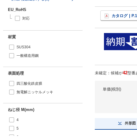
EU_RoHS
カタログ
| P.
対応
材質
SUS304
一般構造用鋼
42
未確定：候補が
型番
表面処理
四三酸化鉄皮膜
単価(税別)
無電解ニッケルメッキ
ねじ径 M(mm)
4
外形図
5
6