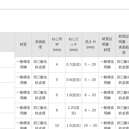
材質証
ねじ径
ねじピ
材質証
表面処
高さ H
明書：
材質
M
ッチ
明書：
理
(mm)
表面処
(mm)
(mm)
材質
理
一般構造
四三酸化
一般構造
四三酸
4
0.7(並目)
5 ～ 20
用鋼
鉄皮膜
用鋼
鉄皮膜
一般構造
四三酸化
一般構造
四三酸
5
0.8(並目)
5 ～ 20
用鋼
鉄皮膜
用鋼
鉄皮膜
一般構造
四三酸化
一般構造
四三酸
6
1.0(並目)
6 ～ 20
用鋼
鉄皮膜
用鋼
鉄皮膜
一般構造
四三酸化
1.25(並
一般構造
四三酸
8
8 ～ 20
用鋼
鉄皮膜
目)
用鋼
鉄皮膜
一般構造
四三酸化
一般構造
四三酸
10
1.5(並目)
10 ～ 20
用鋼
鉄皮膜
用鋼
鉄皮膜