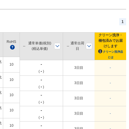
1
クリーン洗浄・
梱包済みでお届
RoHS
最小発
通常単価(税別)
通常出荷
けします
?
注数量
(税込単価)
日
クリーン洗浄品
とは
化
-
10
1個
3日目
-
-
(
)
化
-
10
1個
3日目
-
-
(
)
化
-
10
1個
3日目
-
-
(
)
化
-
10
1個
3日目
-
-
(
)
化
-
10
1個
3日目
-