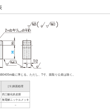
表
SB0405m級に準じる。ただし、T寸、面取り公差は除く。
質
[ S ]表面処理
四三酸化鉄皮膜
鋼
無電解ニッケルメッキ
−