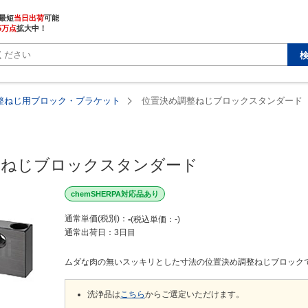
最短
当日出荷
5万点
拡大中！
整ねじ用ブロック・ブラケット
位置決め調整ねじブロックスタンダード
整ねじブロックスタンダード
chemSHERPA対応品あり
通常単価(税別)
-
税込単価
-
通常出荷日：
3日目
ムダな肉の無いスッキリとした寸法の位置決め調整ねじブロック
洗浄品は
こちら
からご選定いただけます。