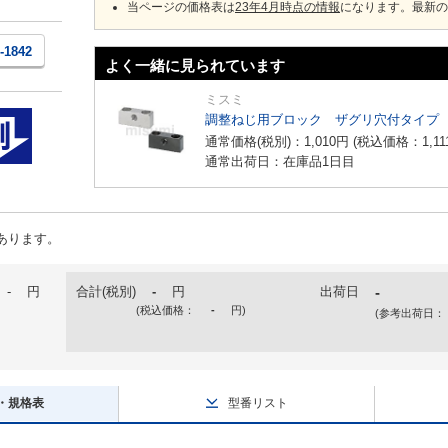
当ページの価格表は
23年4月時点の情報
になります。最新の
1-1842
よく一緒に見られています
ミスミ
調整ねじ用ブロック ザグリ穴付タイプ
通常価格(税別)：
1,010
円
(税込価格：
1,11
通常出荷日：在庫品1日目
あります。
-
円
合計(税別)
-
円
出荷日
-
(税込価格：
-
円
)
(参考出荷日：
・規格表
型番リスト