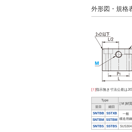
外形図・規格
8
10
12
16
ねじピッチ(mm)
0.5(細目)
0.7(並目)
0.75(細目)
0.8(並目)
[ ! ]
指示無き寸法公差はJI
1.0(並目)
1.0(細目)
Type
[ M ]材
並目
細目
1.25(並目)
S
NTBB
SSTXB
一般
1.5(並目)
複数選択する(11)
構造用
SNTB
M
SSTB
M
1.5(細目)
SNTBS
SSTBS
SUS304