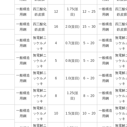
一般構造
四三酸化
1.75(並
一般構造
四三酸
12
12 ～ 25
用鋼
鉄皮膜
目)
用鋼
鉄皮膜
一般構造
四三酸化
一般構造
四三酸
16
2.0(並目)
15 ～ 30
用鋼
鉄皮膜
用鋼
鉄皮膜
無電解ニ
無電解
一般構造
一般構造
ッケルメ
4
0.7(並目)
5 ～ 20
ッケル
用鋼
用鋼
ッキ
ッキ
無電解ニ
無電解
一般構造
一般構造
ッケルメ
5
0.8(並目)
5 ～ 20
ッケル
用鋼
用鋼
ッキ
ッキ
無電解ニ
無電解
一般構造
一般構造
ッケルメ
6
1.0(並目)
6 ～ 20
ッケル
用鋼
用鋼
ッキ
ッキ
無電解ニ
無電解
一般構造
1.25(並
一般構造
ッケルメ
8
8 ～ 20
ッケル
用鋼
目)
用鋼
ッキ
ッキ
無電解ニ
無電解
一般構造
一般構造
ッケルメ
10
1.5(並目)
10 ～ 20
ッケル
用鋼
用鋼
ッキ
ッキ
無電解ニ
無電解