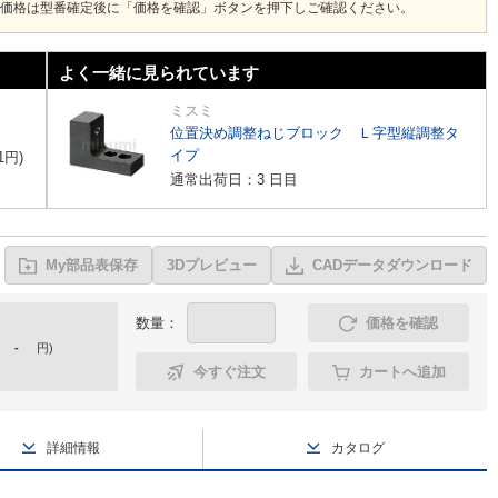
価格は型番確定後に「価格を確認」ボタンを押下しご確認ください。
よく一緒に見られています
ミスミ
位置決め調整ねじブロック Ｌ字型縦調整タ
イプ
1
円
)
通常出荷日：3 日目
My部品表保存
3Dプレビュー
CADデータダウンロード
数量：
価格を確認
-
円
)
今すぐ注文
カートへ追加
詳細情報
カタログ