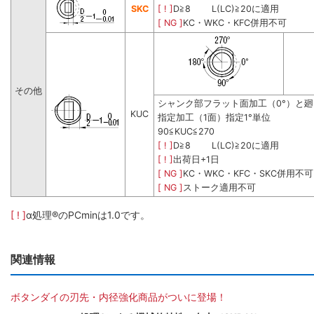
SKC
[ ! ]
D≧8 L(LC)≧20に適用
[ NG ]
KC・WKC・KFC併用不可
その他
シャンク部フラット面加工（0°）と
KUC
指定加工（1面）指定1°単位
90≦KUC≦270
[ ! ]
D≧8 L(LC)≧20に適用
[ ! ]
出荷日+1日
[ NG ]
KC・WKC・KFC・SKC併用不可
[ NG ]
ストーク適用不可
[ ! ]
α処理®のPCminは1.0です。
関連情報
ボタンダイの刃先・内径強化商品がついに登場！