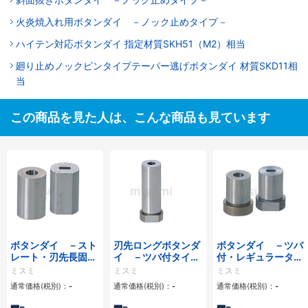
火炎焼入れ用ボタンダイ －ノック止めタイプ－
ハイテン対応ボタンダイ 指定材質SKH51（M2）相当
廻り止めノックピンタイプテーパー逃げボタンダイ 材質SKD11相
当
この商品を見た人は、こんな商品も見ています
ボタンダイ －スト
刃先ロングボタンダ
ボタンダイ －ツバ
レート・刃先長固定
イ －ツバ付タイプ
付・レギュラータイ
タイプ－ -ノーマ
－ -ノーマル・α処
プ－ -ノーマル・α
ミスミ
ミスミ
ミスミ
ル・α処理®-
理®-
処理®-
通常価格(税別)：
-
通常価格(税別)：
-
通常価格(税別)：
-