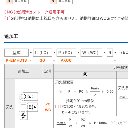
5
日目出荷
6
日目出荷
[ NG ]α処理®はストーク適用不可
[ ! ]
α処理®は納期に土祝日を含みません。納期詳細はWОSにてご確
追加工
-
-
-
-
-
（BC
型式
L（LC）
P（PC）
W（WC）
R
-
-
-
P-EMHD13
30
P7.00
刃先形状
追加工
記号
刃先径変更
刃先
Pmin
min：
P
＞
PC
≧
≧
0.50
2
min
指定0.01mm単位
PC
[ ! ]
PC1.00～1.99の場合、
指定
刃先
WC
b＝4になります。
P
PC
max：
＜
≦
P・Kmax＋0.2 指定0.
W
WC