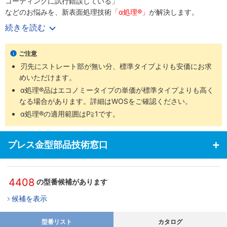
コーティングに試行錯誤している」
などのお悩みを、新表面処理技術
「α処理®」
が解決します。
続きを読む
【α処理®の特長】
・処理表面のナノ結晶化により靭性を損なわない
硬度向上
を実現！
ご注意
・従来の表面処理と比較して、現寸法・刃先形状・カス上がり対策
刃先にストレート部が無い分、標準タイプよりも安価にお求
溝形状の変化を最小限に抑えて強化可能！
めいただけます。
・処理表面にマイクロテクスチャを形成させることで摩擦係数が下
がり
摺動性向上
α処理®品はエコノミータイプの単価が標準タイプよりも高く
！
（詳細は
なる場合があります。詳細はWOSをご確認ください。
「α処理®（新表面処理技術） ボタンダイ＆パンチへの適
用」
またはページ下部の関連情報をご参照ください。）
α処理®の適用範囲はP≧1です。
⇒カス上がりにお悩みの方はこちらもご参照ください。
「カス上が
プレス金型部品技術窓口
り対策ダイ」
「カス上がり対策逆テーパダイ」
■プレス金型用標準部品の新商品紹介は
こちら
。
4408
の型番候補があります
候補を表示
型番リスト
カタログ