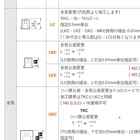
全長変更(刃先部より加工します)
10≦L－(b－1)≦LC＜L
LC
指定0.1mm単位
(LKC・LKZ・CKC・MKC併用の場合 0.01
[ ! ]
b寸法と導入部は(L－LC)分短くなりま
全長公差変更
＋0.4
＋0.05
L
⇒
LKC
＋0.2
0
(LC併用の場合、L寸法0.01mm単位指定可)
全長公差変更
[ NG ]
＋0.4
＋0.01
L
⇒
[ NG ]
LKZ
＋0.2
0
(LC併用の場合、L寸法0.01mm単位指定可)
ツバ厚公差・全長公差変更を1つのコードで
加工限界はTKCとLKCと同様
全長
[ NG ]
L(LC)＜16適用不可
TKC
CKC
ツバ厚公差変更
＋
＋0.3
＋0.02
T
⇒
0
0
(TC併用の場合、T寸法0.01mm単位・LC併
指定可)