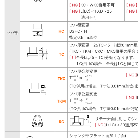
[ NG ]
KC・WKC併用不可
[ NG ]
[ NG ]
L(LC)＜16,D＞25
[ NG ]
適用不可
適
ツバ径変更
HC
D≦HC＜H
ツバ部
指定0.1mm単位
ツバ厚変更 2≦TC＜5 指定0.1mm
(TKC・TKM・CKC・MKC併用の場合 
TC
[ ! ]
全長Lは(5－TC)分短くなります。
LC併用の場合、全長はLCと同じ
ツバ厚公差変更
[ NG ]
＋0.3
＋0.02
T
⇒
TKC
0
0
(TC併用の場合、T寸法0.01mm単位指
ツバ厚公差変更
[ NG ]
＋0.3
0
T
⇒
TKM
0
－0.02
(TC併用の場合、T寸法0.01mm単位指
リテーナ面に対してツバ
RC
[ NG ]
L(LC)＜30適用
シャンク部フラット面加工(1面)