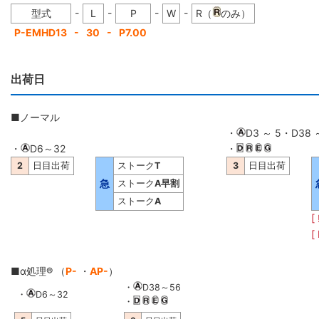
-
-
-
-
型式
L
P
W
R（
のみ）
-
-
P-EMHD13
30
P7.00
出荷日
■ノーマル
・
D3 ～ 5・D38 
・
D6～32
・
2
日目出荷
ストーク
T
3
日目出荷
急
ストーク
A早割
ストーク
A
[
■α処理® （
P-
・
AP-
）
・
D38～56
・
D6～32
・