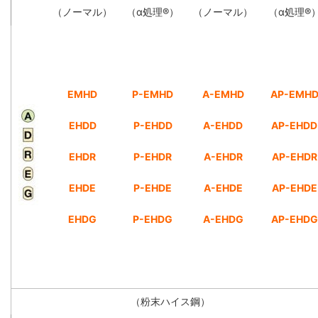
（ノーマル）
（α処理®）
（ノーマル）
（α処理®
EMHD
P-EMHD
A-EMHD
AP-EMH
EHDD
P-EHDD
A-EHDD
AP-EHDD
EHDR
P-EHDR
A-EHDR
AP-EHDR
EHDE
P-EHDE
A-EHDE
AP-EHDE
EHDG
P-EHDG
A-EHDG
AP-EHDG
（粉末ハイス鋼）