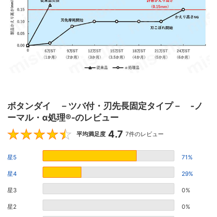
ボタンダイ －ツバ付・刃先長固定タイプ－ -ノ
ーマル・α処理®-のレビュー
4.7
4.7
平均満足度
7件のレビュー
星5
71%
星4
29%
星3
0%
星2
0%