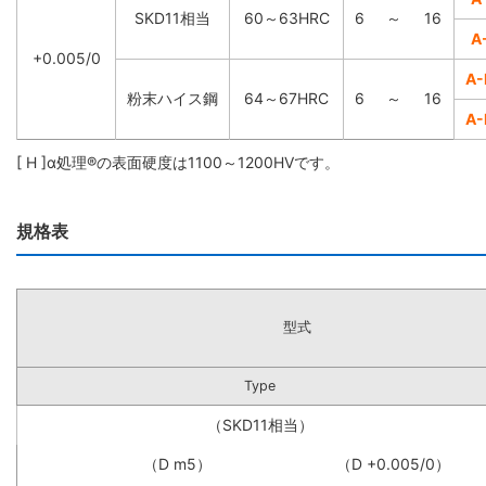
SKD11相当
60～63HRC
6
～
16
A
+0.005/0
A
粉末ハイス鋼
64～67HRC
6
～
16
A
[ H ]α処理®の表面硬度は1100～1200HVです。
規格表
型式
Type
（SKD11相当）
（D m5）
（D +0.005/0）