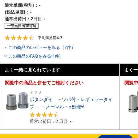
通常単価(税別)：
-
(税込単価)：
-
通常出荷日：
2
日目～
一部当日出荷可能
平均満足度
4.7
4.7
この商品のレビューをみる（7件）
この商品のFAQをみる(1件)
よく一緒に見られています
よく一
閲覧中の商品と併せてご検討ください
閲覧
ミスミ
ボタンダイ －ツバ付・レギュラータイ
プ－ -ノーマル・α処理®-
4.4
通常出荷日：2 日目 ～