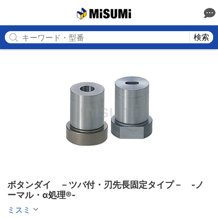
MISUMI
検索
ボタンダイ　－ツバ付・刃先長固定タイプ－　-ノ
ーマル・α処理®-
ミスミ