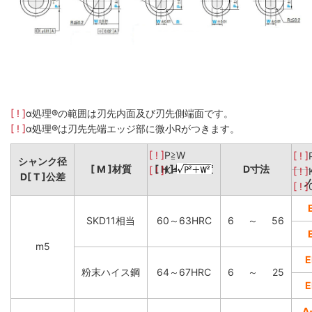
[ ! ]
α処理®の範囲は刃先内面及び刃先側端面です。
[ ! ]
α処理®は刃先先端エッジ部に微小Rがつきます。
[ ! ]
P≧W
[ ! ]
シャンク径
[ M ]材質
[ H ]母材硬度
D寸法
[ ! ]
K=
[ ! ]
D[ T ]公差
[ ! ]
SKD11相当
60～63HRC
6
～
56
m5
E
粉末ハイス鋼
64～67HRC
6
～
25
E
A