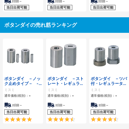
2
日目～
2
日目～
2
日目～
当日出荷可能
当日出荷可能
当日出荷可能
ボタンダイの売れ筋ランキング
ボタンダイ －ノッ
ボタンダイ －スト
ボタンダイ －ツバ
ク止めタイプ－ -
レート・レギュラー
付・レギュラータイ
ノーマル・α処理®-
タイプ－ -ノーマ
プ－ -ノーマル・α
ミスミ
ミスミ
ミスミ
ル・α処理®-
処理®-
-
-
-
通常価格(税別)：
通常価格(税別)：
通常価格(税別)：
2日目～
2日目～
2日目～
当日出荷可能
当日出荷可能
当日出荷可能
5
4.7