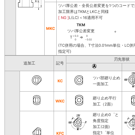
ツバ厚公差・全長公差変更を1つのコードで
加工限界はTKMとLKCと同様
[ NG ]
L(LC)＜16適用不可
TKM
MKC
ツバ厚公差変更
＋
＋0.3
0
T
⇒
0
－0.02
(TC併用の場合、T寸法0.01mm単位・LC併
指定可)
刃先形状
追加工
記号
ツバ部廻り止め
KC
一面加工
廻り止め平行
WKC
加工（2面）
廻り止め0゜と
角度指定
加工(2面)
指定1゜単位
KFC