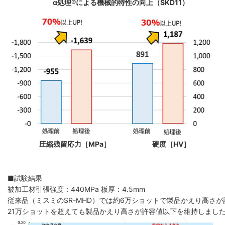
α処理®による機械的特性の向上（SKD11）
圧縮残留応力［MPa］
硬度［HV］
■試験結果
被加工材引張強度：440MPa 板厚：4.5mm
従来品（ミスミのSR-MHD）では約6万ショットで製品かえり高さが
21万ショットを超えても製品かえり高さが許容値以下を維持しまし