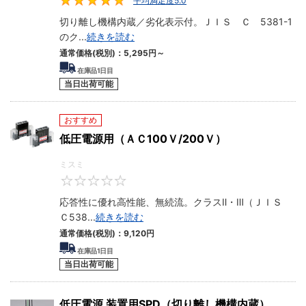
平均満足度5.0
5
切り離し機構内蔵／劣化表示付。ＪＩＳ Ｃ 5381-1
のク
...
続きを読む
通常価格(税別)：
5,295円
～
在庫品1日目
当日出荷可能
おすすめ
低圧電源用（ＡＣ100Ｖ/200Ｖ）
ミスミ
0
応答性に優れ高性能、無続流。クラスⅡ・Ⅲ（ＪＩＳ
Ｃ538
...
続きを読む
通常価格(税別)：
9,120円
在庫品1日目
当日出荷可能
低圧電源 装置用SPD（切り離し機構内蔵）