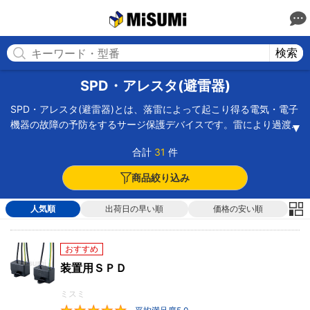
MISUMI(ミスミ) | 総合Webカタログ
MISUMI
検索
SPD・アレスタ(避雷器)
SPD・アレスタ(避雷器)とは、落雷によって起こり得る電気・電子
機器の故障の予防をするサージ保護デバイスです。雷により過渡
的過電圧（サージ）が機器に侵入すると電子回路の故障が起こり
合計
31
件
ます。SPD・アレスタ(避雷器)は、瞬間的に発生する過渡的加電圧
を制御することで精密機器などを保護する働きがあります。
商品絞り込み
SPD・アレスタ(避雷器)の働きにより、サージをバイパスさせ、ア
ースへと逃がします。雷サージを吸収するために酸化亜鉛素子が
人気順
出荷日の早い順
価格の安い順
主に使用され、他にシリコン素子やモリブデン素子、ガスチュー
ブ素子などが組み合わせて作られています。装置用や、ヒューズ
がついた電源用、分電盤用、信号回線用など、用途によって種類
おすすめ
が異なります。また、応答性や耐久性に優れたタイプや無続流の
装置用ＳＰＤ
もの、コンパクトタイプなど、さまざまな特徴のものがありま
す。
ミスミ