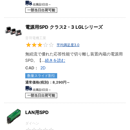
在庫品1日目～
一部当日出荷可能
電源用SPD クラス2・3 LGLシリーズ
音羽電機工業
平均満足度3.0
3
無続流で優れた応答性能で切り離し装置内蔵の電源用
SPD。【
...
続きを読む
CAD：
2D
数量スライド割引
通常価格(税別)：
8,290円
～
在庫品1日目～
一部当日出荷可能
LAN用SPD
ダイヘン