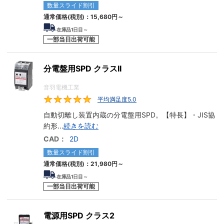
数量スライド割引
通常価格(税別)：
15,680円
～
在庫品1日目～
一部当日出荷可能
分電盤用SPD クラスII
音羽電機工業
平均満足度5.0
5
自動切離し装置内蔵の分電盤用SPD。【特長】・JIS協
約形
...
続きを読む
CAD：
2D
数量スライド割引
通常価格(税別)：
21,980円
～
在庫品1日目～
一部当日出荷可能
電源用SPD クラス2