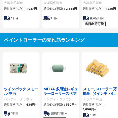
大塚刷毛製造
大塚刷毛製造
大塚刷毛製造
通常価格(税別)：
1,937円
通常価格(税別)：
2,534円
通常価格(税別)：
1,225円
3
日目
3
日目
在庫品1日目
当日出荷可能
ペイントローラーの売れ筋ランキング
ツインパック スモー
MEGA 多用途レギュ
スモールローラー 万
ル 中毛
ラーローラースペア
能用（4インチ・6イ
ンチ）
ハンディ・クラウン
ハンディ・クラウン
トラスコ中山
通常価格(税別)：
634円
～
通常価格(税別)：
550円
～
通常価格(税別)：
1,606円
～
3日目
在庫品1日目～
1日目