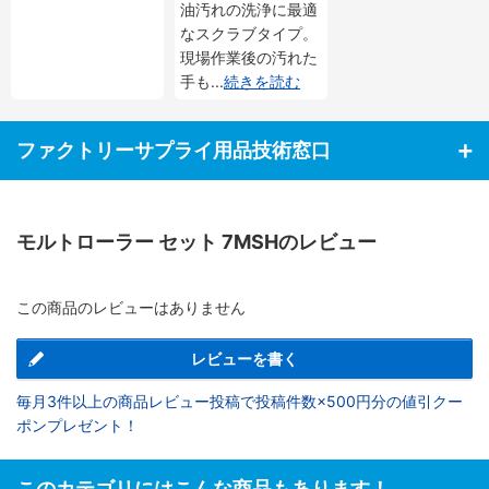
合）
油汚れの洗浄に最適
なスクラブタイプ。
現場作業後の汚れた
手も
...
続きを読む
ファクトリーサプライ用品技術窓口
モルトローラー セット 7MSHのレビュー
この商品のレビューはありません
レビューを書く
毎月3件以上の商品レビュー投稿で投稿件数×500円分の値引クー
ポンプレゼント！
このカテゴリにはこんな商品もあります！