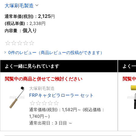
大塚刷毛製造
2,125
通常単価(税別)：
円
(税込単価)：
2,338円
個入り
内容量 ：
0
0件のレビュー（商品レビューの投稿ができます）
よく一緒に見られています
よく一
閲覧中の商品と併せてご検討ください
閲覧
大塚刷毛製造
FRPキャタピラローラー セット
0
通常価格(税別)：
1,582円
～
(税込価格：
1,740円
～)
通常出荷日：3 日目 ～