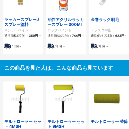
ラッカースプレーJ
油性アクリルラッカ
金巻ラック刷毛
スプレー塗料
ースプレー 300Ml
サンデーペイント
ロックペイント
トラスコ中山
通常価格(税別)：
359円
～
通常価格(税別)：
744円
～
通常価格(税別)：
623円
～
1日目～
1日目～
1日目～
この商品を見た人は、こんな商品も見ています
モルトローラー セッ
モルトローラー セッ
モルトローラー 替筒
ト 4MSH
ト 9MSH