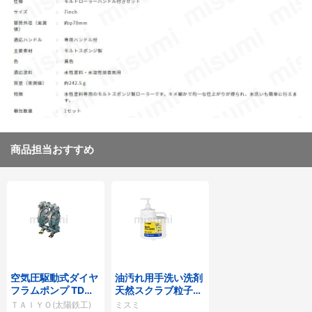
商品担当おすすめ
空気圧駆動式ダイヤ
油汚れ用手洗い洗剤
フラムポンプ TDシ
天然スクラブ粒子入
リーズ
（アロエエキス配
ＴＡＩＹＯ(太陽鉄工)
ミスミ