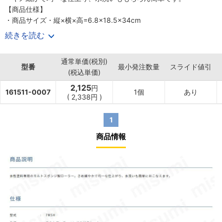
【商品仕様】
・商品サイズ・縦×横×高=6.8×18.5×34cm
・JANコード：4905533139363
続きを読む
・入り数：1個
通常単価(税別)
型番
最小発注数量
スライド値引
(税込単価)
2,125
円
161511-0007
1個
あり
(
2,338円
)
1
商品情報