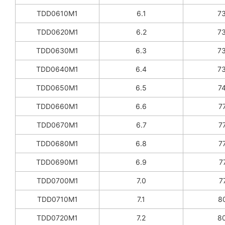
TDD0610M1
6.1
73
TDD0620M1
6.2
73
TDD0630M1
6.3
73
TDD0640M1
6.4
73
TDD0650M1
6.5
74
TDD0660M1
6.6
77
TDD0670M1
6.7
77
TDD0680M1
6.8
77
TDD0690M1
6.9
77
TDD0700M1
7.0
77
TDD0710M1
7.1
80
TDD0720M1
7.2
80