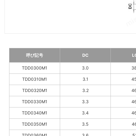
呼び記号
DC
L
TDD0300M1
3.0
38
TDD0310M1
3.1
45
TDD0320M1
3.2
46
TDD0330M1
3.3
46
TDD0340M1
3.4
46
TDD0350M1
3.5
46
TDD0360M1
3.6
51