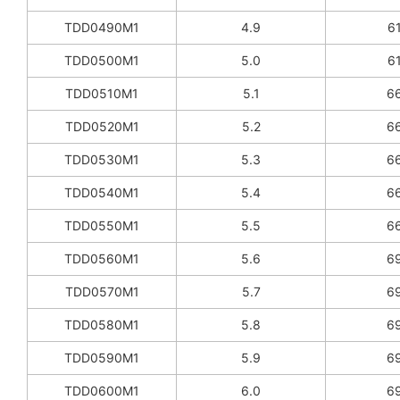
TDD0490M1
4.9
61
TDD0500M1
5.0
61
TDD0510M1
5.1
66
TDD0520M1
5.2
66
TDD0530M1
5.3
66
TDD0540M1
5.4
66
TDD0550M1
5.5
66
TDD0560M1
5.6
69
TDD0570M1
5.7
69
TDD0580M1
5.8
69
TDD0590M1
5.9
69
TDD0600M1
6.0
69