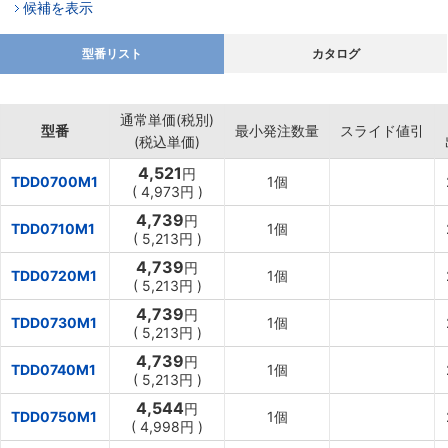
候補を表示
型番リスト
カタログ
通常単価(税別)
型番
最小発注数量
スライド値引
(税込単価)
4,521
円
TDD0700M1
1個
(
4,973円
)
4,739
円
TDD0710M1
1個
(
5,213円
)
4,739
円
TDD0720M1
1個
(
5,213円
)
4,739
円
TDD0730M1
1個
(
5,213円
)
4,739
円
TDD0740M1
1個
(
5,213円
)
4,544
円
TDD0750M1
1個
(
4,998円
)