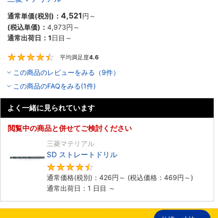
4,521
通常単価(税別)：
円
～
(税込単価)：
4,973円
～
通常出荷日：
1
日目～
平均満足度
4.6
4.6
この商品のレビューをみる（9件）
この商品のFAQをみる(1件)
よく一緒に見られています
閲覧中の商品と併せてご検討ください
三菱マテリアル
SD ストレートドリル
4.5
通常価格(税別)：
426円
～
(税込価格：
469円
～)
通常出荷日：1 日目 ～