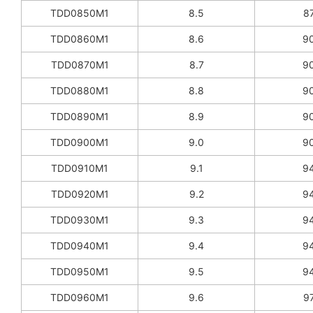
TDD0850M1
8.5
87
TDD0860M1
8.6
90
TDD0870M1
8.7
90
TDD0880M1
8.8
90
TDD0890M1
8.9
90
TDD0900M1
9.0
90
TDD0910M1
9.1
94
TDD0920M1
9.2
94
TDD0930M1
9.3
94
TDD0940M1
9.4
94
TDD0950M1
9.5
94
TDD0960M1
9.6
97