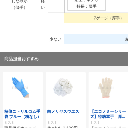
しなやか
軽
特長：薄手
（薄手）
い
7ゲージ（厚手）
少ない
商品担当おすすめ
極薄ニトリルゴム手
白メリヤスウエス
【エコノミーシリー
袋 ブルー（粉なし）
ズ】特紡軍手 厚手
７ゲージ ７００ｇ
ミスミ
ミスミ
ミスミ
商品担当オススメ、
1kgあたり400円～
【エコノミーシリー