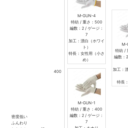
M-GUN-4
特紡 / 重さ：500
編数：2 / ゲージ：
7
加工：漂白（ホワイ
M-
ト）
特紡 /
特長：女性用（小さ
編数：2
め）
加工：
400
特長
M-GUN-1
特紡 / 重さ：400
編数：2 / ゲージ：
密度低い
7
ふんわり
加工：キナリ