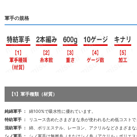
軍手の規格
【1】軍手種類（材質）
純綿軍手 ：
綿100%で吸水性に優れています。
特紡軍手 ：
リユース含めたさまざまな糸が使われるため低コストで
混紡軍手 ：
綿、ポリエステル、レーヨン、アクリルなどさまざまな
シノ軍手 ：
シノ軍手は無撚糸（またはシノ糸（アクリル・ポリエス