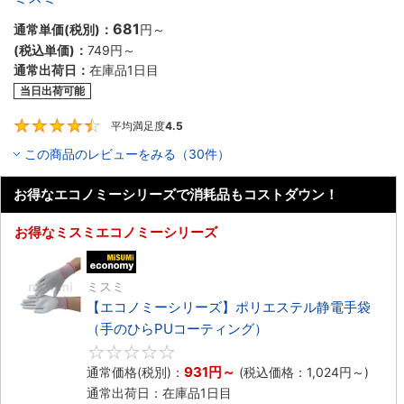
681
通常単価(税別)：
円
～
(税込単価)：
749円
～
通常出荷日：
在庫品1日目
当日出荷可能
平均満足度
4.5
4.5
この商品のレビューをみる（30件）
お得なエコノミーシリーズで消耗品もコストダウン！
お得なミスミエコノミーシリーズ
エコノミー品
ミスミ
【エコノミーシリーズ】ポリエステル静電手袋
（手のひらPUコーティング）
0
931円
～
通常価格(税別)：
(税込価格：
1,024円
～)
通常出荷日：在庫品1日目