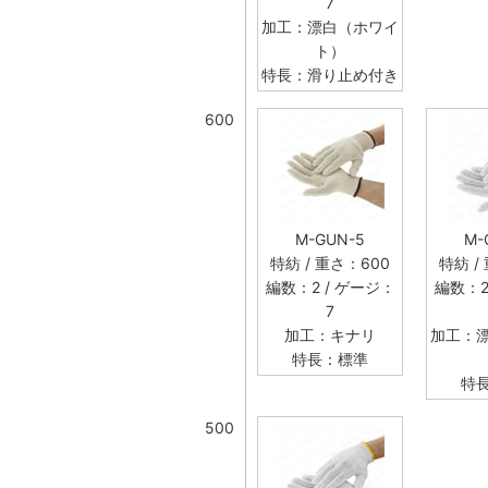
7
加工：漂白（ホワイ
ト）
特長：滑り止め付き
600
M-GUN-5
M-
特紡 / 重さ：600
特紡 /
編数：2 / ゲージ：
編数：2
7
加工：キナリ
加工：
特長：標準
特
500