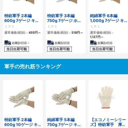
特紡軍手 2本編
特紡軍手 3本編
純綿軍手 6本編
600g 7ゲージ キナ
750g 7ゲージ ホワ
1,000g 7ゲージ キ
リ
イト
ナリ
ミスミ
ミスミ
ミスミ
通常価格(税別)：
455円
～
通常価格(税別)：
518円
～
通常価格(税別)：
1,127円
～
在庫品1日目～
在庫品1日目
在庫品1日目
当日出荷可能
当日出荷可能
当日出荷可能
軍手の売れ筋ランキング
特紡軍手 2本編
純綿軍手 5本編
【エコノミーシリー
600g 10ゲージ キ
750g 7ゲージ キナ
ズ】特紡軍手 厚手