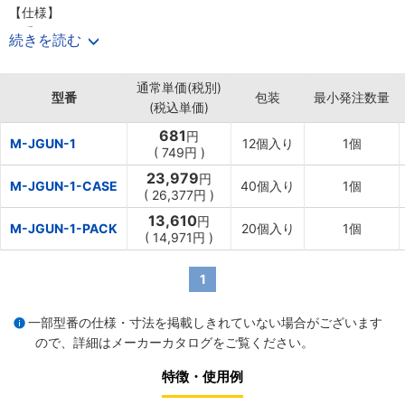
【仕様】
・重さ：750g
続きを読む
・糸編み数：5本編み
・ゲージ数：7
通常単価(税別)
・素材：綿
型番
包装
最小発注数量
(税込単価)
・本体色：キナリ
・オーバーロック色：ブラウン
681
円
M-JGUN-1
12個入り
1個
・サイズ：フリーサイズ
(
749円
)
・全長：約230mm
23,979
円
M-JGUN-1-CASE
40個入り
1個
(
26,377円
)
13,610
円
M-JGUN-1-PACK
20個入り
1個
(
14,971円
)
1
一部型番の仕様・寸法を掲載しきれていない場合がございます
ので、詳細は
メーカーカタログ
をご覧ください。
特徴・使用例