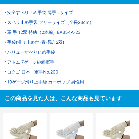
安全すべり止め手袋 薄手 Lサイズ
スベリ止め手袋 フリーサイズ（全長23cm）
軍 手 12双 特紡（2本編）EA354A-23
手袋(滑り止め付･青･黒/12双)
バリューすべり止め手袋
アトム 7ゲージ純綿軍手
コクゴ 日本一軍手No.200
10ゲージ滑り止手袋 カーポップ 男性用
この商品を見た人は、こんな商品も見ています