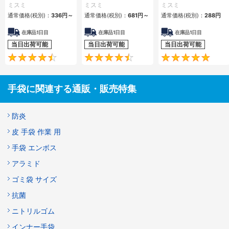
ナリ
リ
７ゲージ ７００ｇ
ミスミ
ミスミ
ミスミ
通常価格(税別)：
336円
～
通常価格(税別)：
681円
～
通常価格(税別)：
288円
在庫品1日目
在庫品1日目
在庫品1日目
当日出荷可能
当日出荷可能
当日出荷可能
4.7
4.5
手袋に関連する通販・販売特集
防炎
皮 手袋 作業 用
手袋 エンボス
アラミド
ゴミ袋 サイズ
抗菌
ニトリルゴム
インナー手袋