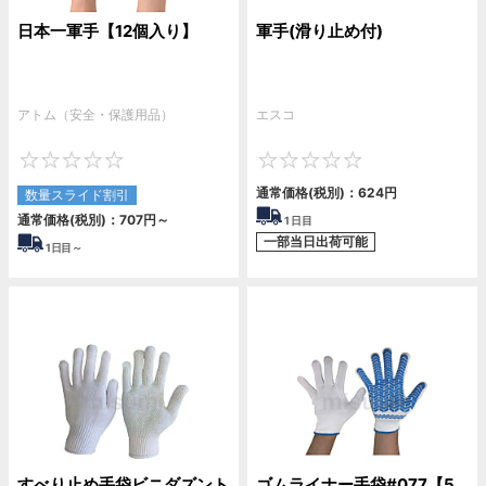
日本一軍手【12個入り】
軍手(滑り止め付)
アトム（安全・保護用品）
エスコ
0
0
通常価格(税別)：
624
円
数量スライド割引
通常価格(税別)：
707
円
～
1
日目
一部当日出荷可能
1
日目～
すべり止め手袋ビニダズント
ゴムライナー手袋#077【5