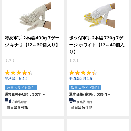
特紡軍手 2本編 400g 7ゲー
ボツ付軍手 2本編 720g 7ゲ
ジ キナリ【12～60個入り】
ージ ホワイト【12～40個入
り】
ミスミ
ミスミ
4.4
4.
平均満足度4.4
平均満足度4.5
数量スライド割引
数量スライド割引
通常価格(税別)：
307
円
～
通常価格(税別)：
559
円
～
在庫品1日目
在庫品1日目
当日出荷可能
当日出荷可能