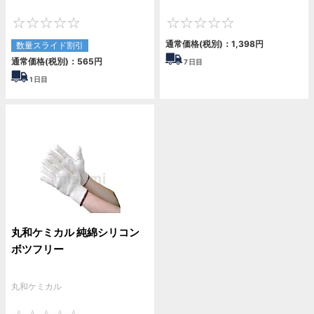
0
0
通常価格(税別)：
1,398
円
数量スライド割引
通常価格(税別)：
565
円
7
日目
1
日目
丸和ケミカル 純綿シリコン
ボツフリー
丸和ケミカル