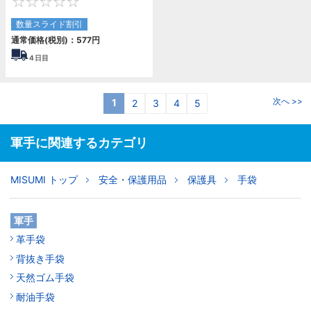
0
数量スライド割引
通常価格(税別)：
577
円
4
日目
次へ >>
1
2
3
4
5
軍手に関連するカテゴリ
MISUMI トップ
安全・保護用品
保護具
手袋
軍手
革手袋
背抜き手袋
天然ゴム手袋
耐油手袋