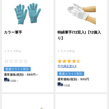
カラー軍手
特綿軍手(12双入)【12個入
り】
トラスコ中山
トラスコ中山
0
4.
平均満足度4.6
数量スライド割引
数量スライド割引
通常価格(税別)：
565
円
～
通常価格(税別)：
955
円
1
日目～
1
日目