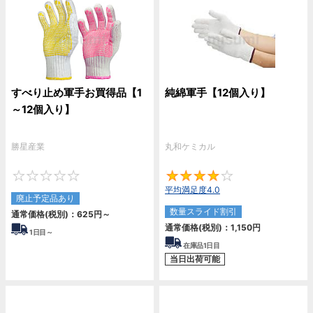
すべり止め軍手お買得品【1
純綿軍手【12個入り】
～12個入り】
勝星産業
丸和ケミカル
0
4
平均満足度4.0
廃止予定品あり
数量スライド割引
通常価格(税別)：
625
円
～
通常価格(税別)：
1,150
円
1
日目～
在庫品1日目
当日出荷可能