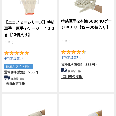
特紡軍手 2本編 600g 10ゲー
【エコノミーシリーズ】特紡
ジ キナリ【12～60個入り】
軍手 厚手７ゲージ ７００
ｇ【12個入り】
ミスミ
ミスミ
4.
5
平均満足度4.6
平均満足度5.0
通常価格(税別)：
336
円
～
数量スライド割引
在庫品1日目
通常価格(税別)：
288
円
当日出荷可能
在庫品1日目
当日出荷可能