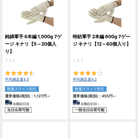
純綿軍手 6本編 1,000g 7ゲ
特紡軍手 2本編 600g 7ゲー
ージ キナリ【5～20個入
ジ キナリ【12～60個入り】
り】
ミスミ
ミスミ
4.5
4.
平均満足度4.5
平均満足度4.2
数量スライド割引
数量スライド割引
通常価格(税別)：
1,127
円
～
通常価格(税別)：
455
円
～
在庫品1日目
在庫品1日目～
当日出荷可能
一部当日出荷可能