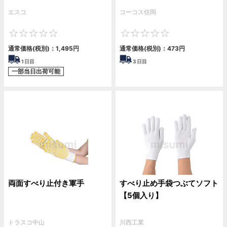
エスコ
コーコス信岡
0
0
通常価格(税別)：
1,495
円
通常価格(税別)：
473
円
1
日目
3
日目
一部当日出荷可能
両面すべり止付き軍手
すべり止め手袋つぶてソフト
【5個入り】
トラスコ中山
川西工業