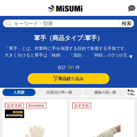
MISUMI(ミスミ) | 総合Webカタログ
MISUMI
検索
軍手（商品タイプ:軍手）
「軍手」とは、作業時に手を保護する目的で装着する手袋です。
大きく分けると軍手は「純綿」、「混紡」、「特紡」の3つが主流
となっています。「純綿」は、綿100％で編みこまれているので高
合計
191
件
熱に触れても溶解せずに焦げるだけで火傷を軽減することができ
ます。「混紡」や「特紡」は綿にポリエステルなどの化学繊維を
商品絞り込み
織り交ぜているので、純綿に比べ高温には弱いですが、化学薬品
に強くなります。軍手は糸の太さ、本数、そして編み込む針の密
人気順
出荷日の早い順
価格の安い順
度の組み合わせで厚みが異なります。このほか、軍手には滑り止
めの付いた軍手が数種類あり、滑り止め軍手は運送業者を中心に
おすすめ
Economy
おすすめ
使用されています。「薄手軍手」「軍手 綿」「ボツ付き軍手」
MiSUMi economy
などの商品も取り扱っています。