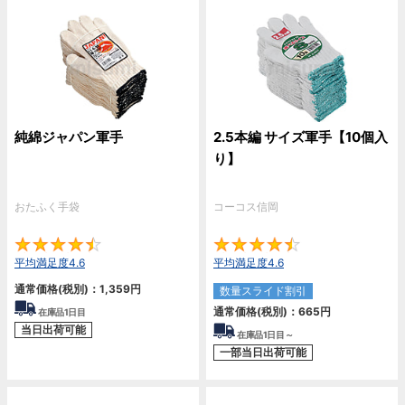
純綿ジャパン軍手
2.5本編 サイズ軍手【10個入
り】
おたふく手袋
コーコス信岡
4.6
4.
平均満足度4.6
平均満足度4.6
通常価格(税別)：
1,359
円
数量スライド割引
通常価格(税別)：
665
円
在庫品1日目
当日出荷可能
在庫品1日目～
一部当日出荷可能