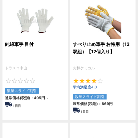
純綿軍手 目付
すべり止め軍手 お特用（12
双組）【12個入り】
トラスコ中山
丸和ケミカル
0
4
平均満足度4.0
数量スライド割引
数量スライド割引
通常価格(税別)：
405
円
～
通常価格(税別)：
869
円
1
日目
1
日目