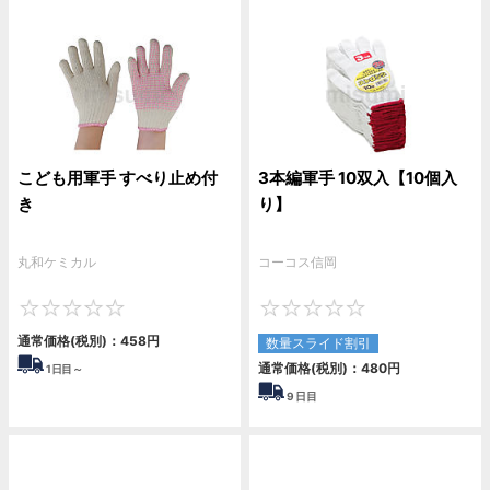
こども用軍手 すべり止め付
3本編軍手 10双入【10個入
き
り】
丸和ケミカル
コーコス信岡
0
0
通常価格(税別)：
458
円
数量スライド割引
通常価格(税別)：
480
円
1
日目～
9
日目