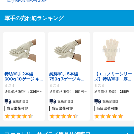
軍手M-GUN-2-CASE
軍手の売れ筋ランキング
特紡軍手 2本編
純綿軍手 5本編
【エコノミーシリー
600g 10ゲージ キ
750g 7ゲージ キナ
ズ】特紡軍手 厚手
ナリ
リ
７ゲージ ７００ｇ
ミスミ
ミスミ
ミスミ
通常価格(税別)：
336
円
～
通常価格(税別)：
681
円
～
通常価格(税別)：
288
円
在庫品1日目
在庫品1日目
在庫品1日目
当日出荷可能
当日出荷可能
当日出荷可能
4.7
4.5