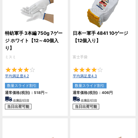
特紡軍手 3本編 750g 7ゲー
日本一軍手 4841 10ゲージ
ジ ホワイト【12～40個入
【12個入り】
り】
ミスミ
富士手袋
4.2
4.
平均満足度4.2
平均満足度4.3
数量スライド割引
数量スライド割引
通常価格(税別)：
518
円
～
通常価格(税別)：
406
円
在庫品1日目
在庫品1日目
当日出荷可能
当日出荷可能