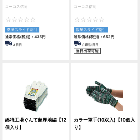
コーコス信岡
コーコス信岡
0
0
数量スライド割引
数量スライド割引
通常価格(税別)：
435
円
通常価格(税別)：
652
円
3
日目
在庫品1日目
当日出荷可能
綿特工場ぐんて超厚地編【12
カラー軍手(10双入)【10個入
個入り】
り】