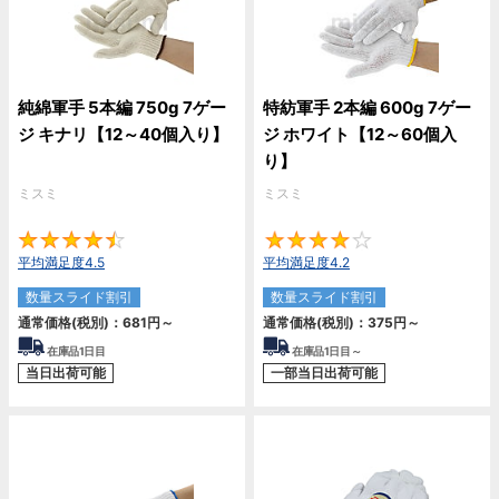
純綿軍手 5本編 750g 7ゲー
特紡軍手 2本編 600g 7ゲー
ジ キナリ【12～40個入り】
ジ ホワイト【12～60個入
り】
ミスミ
ミスミ
4.5
4.
平均満足度4.5
平均満足度4.2
数量スライド割引
数量スライド割引
通常価格(税別)：
681
円
～
通常価格(税別)：
375
円
～
在庫品1日目
在庫品1日目～
当日出荷可能
一部当日出荷可能