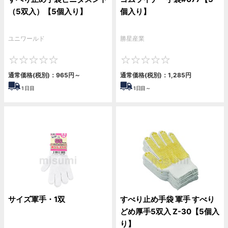
（5双入）【5個入り】
個入り】
ユニワールド
勝星産業
0
0
通常価格(税別)：
965
円
～
通常価格(税別)：
1,285
円
1
日目
1
日目～
サイズ軍手・1双
すべり止め手袋 軍手 すべり
どめ厚手5双入 Z-30【5個入
り】