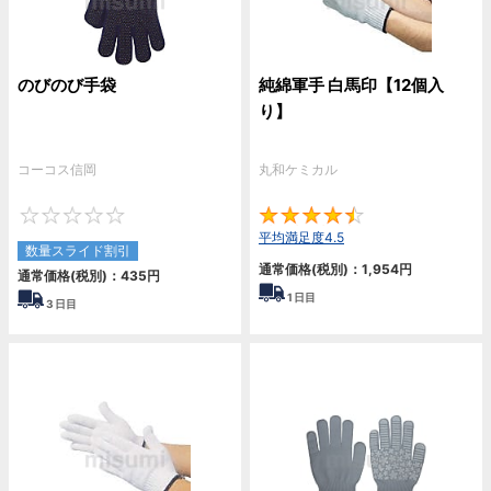
のびのび手袋
純綿軍手 白馬印【12個入
り】
コーコス信岡
丸和ケミカル
0
4.
平均満足度4.5
数量スライド割引
通常価格(税別)：
1,954
円
通常価格(税別)：
435
円
1
日目
3
日目