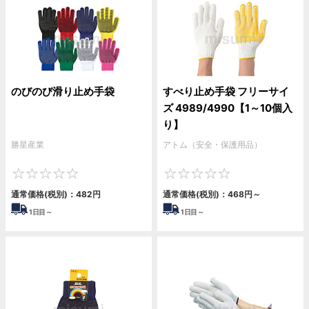
のびのび滑り止め手袋
すべり止め手袋 フリーサイ
ズ 4989/4990【1～10個入
り】
勝星産業
アトム（安全・保護用品）
0
0
通常価格(税別)：
482
円
通常価格(税別)：
468
円
～
1
日目～
1
日目～