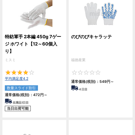
特紡軍手 2本編 450g 7ゲー
のびのびキャラッテ
ジ ホワイト【12～60個入
り】
ミスミ
福徳産業
4.2
0
平均満足度4.2
通常価格(税別)：
549
円
～
数量スライド割引
4
日目
通常価格(税別)：
472
円
～
在庫品1日目
当日出荷可能