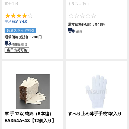
富士手袋
トラスコ中山
4
0
平均満足度4.0
通常価格(税別)：
948
円
数量スライド割引
1
日目～
通常価格(税別)：
780
円
在庫品1日目
当日出荷可能
軍 手 12双 純綿（5本編）
すべり止め薄手手袋1双入り
EA354A-43【12個入り】