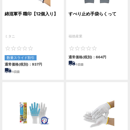
綿混軍手 職印【12個入り】
すべり止め手袋らくって
ミタニ
福徳産業
0
0
通常価格(税別)：
664
円
数量スライド割引
通常価格(税別)：
937
円
1
日目
1
日目