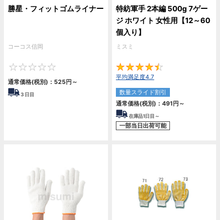
勝星・フィットゴムライナー
特紡軍手 2本編 500g 7ゲー
ジ ホワイト 女性用【12～60
個入り】
コーコス信岡
ミスミ
0
4.
平均満足度4.7
通常価格(税別)：
525
円
～
数量スライド割引
3
日目
通常価格(税別)：
491
円
～
在庫品1日目～
一部当日出荷可能