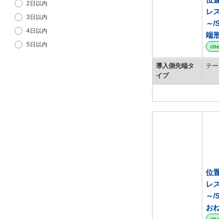
2日以内
14
12T
h7
レス
3日以内
15
13
～/
4日以内
16
13T
端
5日以内
16.5
13.9
ch
6日以内
18
14
導入側先端タ
テー
7日以内
19
15
イプ
8日以内
20
15.9
9日以内
22
16
24
16S
25
16T
30
17
40
18
50
19
位
19.9
レス
～/
20
お
20T