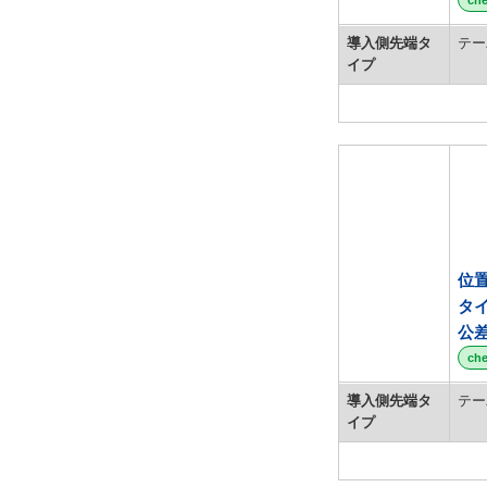
ch
21
22
導入側先端タ
テー
イプ
23
24
25
30
32
38
40
位
50
タ
56
公
ch
導入側先端タ
テー
イプ