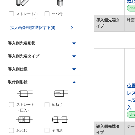
ね
A2017
ch
MCナイロン
ストレート/エ
ツバ付
アーベント付
導入側先端タ
球面
PEEK
イプ
拡大画像/複数選択する(8)
ベークライト
ポリアセタール
導入側先端形状
導電性MCナイロンCDR2
ボルト止め
フランジ付
導電性MCナイロンCDR6
導入側先端タイプ
SUS316
導入側仕様
丸
ダイヤ
2段付
ストレート
取付側形状
位
テーパ
ラウンドテー
パ
レス
なし
ボルト止め穴
～/
トライアング
ストレート
めねじ
付
入
ル
（圧入）
ch
拡大画像/複数選択する(3)
テーパR
R
導入側先端タ
テー
拡大画像/複数選択する(8)
おねじ
全周溝
イプ
六角穴付
マイナス溝付