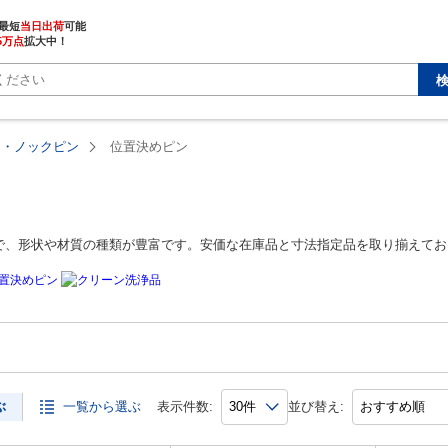
最短
当日出荷
5万点
拡大中！
ュ・ノックピン
位置決めピン
ン
で、形状や材質の種類が豊富です。安価な在庫品と寸法指定品を取り揃えてお
ぶ
一覧から選ぶ
表示件数:
並び替え: