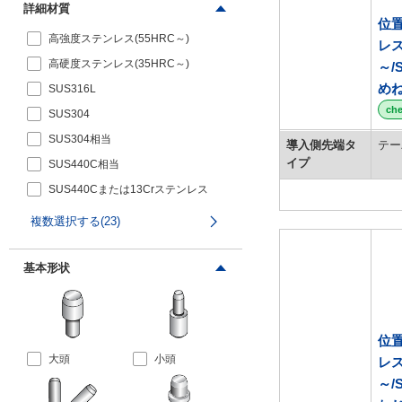
詳細材質
位
スチール
高強度ステンレス(55HRC～)
レス
アルミニウム
高硬度ステンレス(35HRC～)
～/
樹脂
め
SUS316L
ch
SUS304
SUS304相当
導入側先端タ
テー
イプ
SUS440C相当
SUS440Cまたは13Crステンレス
SK95・SK4(相当含む)
複数選択する(23)
SKS3(相当含む)
S45C(相当含む)
基本形状
SCM415
SCM435
位
SKD11(相当含む)
大頭
小頭
レス
SKD61
～/
SUJ2(相当含む)