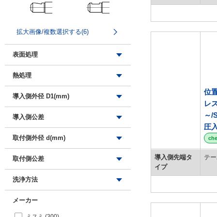
拡大画像/複数選択する(5)
球面
フラット
切欠き
平面取り
拡大画像/複数選択する(6)
めねじ付
表面処理
ボールエンド
砲弾
なし
熱処理
四三酸化鉄皮膜
位
なし
導入側外径 D1(mm)
無電解ニッケルメッキ
レス
浸炭焼入
硬質クロムメッキ
1
～/
導入側公差
ズブ焼入
バフ研磨
1.5
圧
真空焼入
取付側外径 d(mm)
硬質クロムメッキ+バフ研磨
ch
2
アルマイト
2.94
1
-0.01/-0.05
導入側先端タ
テー
取付側公差
研磨
3
イプ
2
-0.01/-0.02
複数選択する(9)
洗浄方法
イソナイト処理
3.5
3
0/-0.3
3.94
4
0/-0.2
脱脂洗浄
-0.01/-0.03
メーカー
4
5
0/-0.1
精密洗浄
0/-0.3
外形図/複数選択する(37)
ミスミ (300)