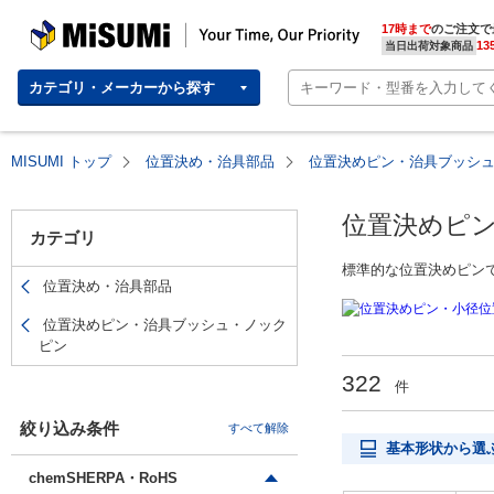
MISUMI(ミスミ) | 総合Webカタログ
MISUMI | Your Time, Our Priority
17時まで
のご注文で
13
当日出荷対象商品
カテゴリ・メーカーから探す
MISUMI トップ
位置決め・治具部品
位置決めピン・治具ブッシ
位置決めピ
カテゴリ
標準的な位置決めピン
位置決め・治具部品
位置決めピン・治具ブッシュ・ノック
ピン
322
件
絞り込み条件
すべて解除
基本形状から選
chemSHERPA・RoHS