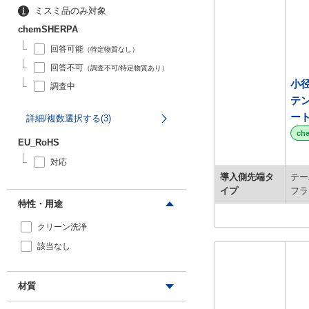
ミスミ品のみ対象
chemSHERPA
回答可能
（特定物質なし）
回答不可
（調査不可/特定物質あり）
小
調査中
テン
ー
詳細/複数選択する(3)
ch
EU_RoHS
対応
導入側先端タ
テー
イプ
フラ
特性・用途
クリーン洗浄
該当なし
材質
ステンレス