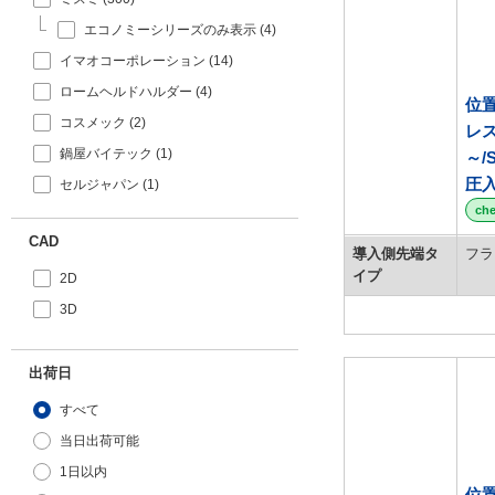
4.5
6
0/-0.05
電解研磨＋精密洗浄
0/-0.2
エコノミーシリーズのみ表示 (4)
4.94
6S
0/-0.02
洗浄無し
0/-0.05
イマオコーポレーション (14)
[0.9-80/0.1
mm
単位]
5
6T
0/-0.01
0/-0.02
外形図/複数選択する(48)
複数選択する(20)
[0.5-35/0.01
mm
単位]
ロームヘルドハルダー (4)
5.94
位
7
0/-0.005
0/-0.01
[3-25/0.5
mm
単位]
コスメック (2)
レス
6
8
±0.002
0/-0.005
[2-6/1
mm
単位]
鍋屋バイテック (1)
～/
[1-3/0.1
mm
単位]
7
8S
0.005/0
[8-16/1
mm
単位]
±0.002
複数選択する(19)
圧
[10-32/0.1
セルジャパン (1)
mm
単位]
8
8T
±0.02
0.005/0
[0.5-25.5/0.01
mm
単位]
ch
8.2
9
0.02/0
0.012/0.007
CAD
導入側先端タ
フラ
9
9.9
g6
±0.2
イプ
2D
10
10
h6
g6
3D
11
10S
m6
h6
12
10T
p6
k6
出荷日
12.2
11
f7
m6
すべて
12.5
11.9
h7
n6
当日出荷可能
13
12
h9
p6
1日以内
13.5
12S
f7
位