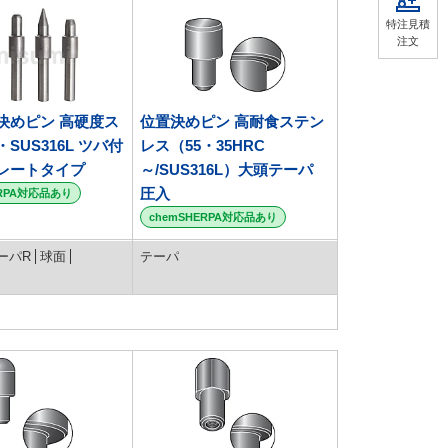
特注見積
注文
決めピン 高硬度ス
位置決めピン 高耐食ステン
SUS316L ツバ付
レス（55・35HRC
レートタイプ
～/SUS316L）大頭テーパ
圧入
ERPA対応品あり
chemSHERPA対応品あり
ーパR
球面
テーパ