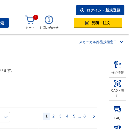
ログイン・新規登録
0
見積・注文
検索
カート
お問い合わせ
メカニカル部品技術窓口
ります。
技術情報
CAD・設
計
1
2
3
4
5
...
8
FAQ