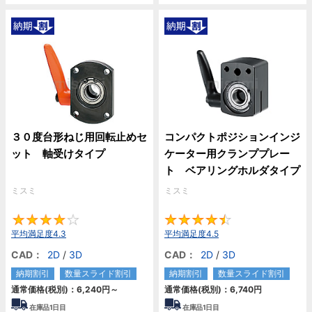
３０度台形ねじ用回転止めセ
コンパクトポジションインジ
ット 軸受けタイプ
ケーター用クランププレー
ト ベアリングホルダタイプ
ミスミ
ミスミ
4.3
4.
平均満足度4.3
平均満足度4.5
CAD：
2D
/
3D
CAD：
2D
/
3D
納期割引
数量スライド割引
納期割引
数量スライド割引
通常価格(税別)：
6,240円
～
通常価格(税別)：
6,740円
在庫品1日目
在庫品1日目