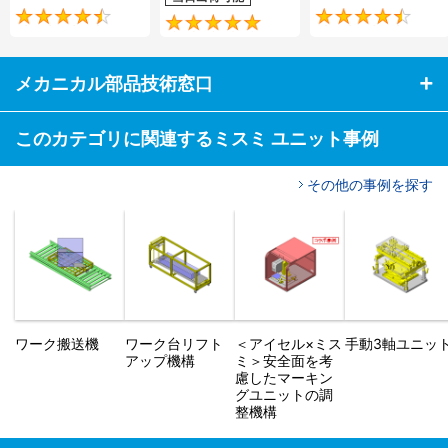
4.5
5
メカニカル部品技術窓口
このカテゴリに関連するミスミ ユニット事例
その他の事例を探す
ワーク搬送機
ワーク台リフト
＜アイセル×ミス
手動3軸ユニッ
アップ機構
ミ＞安全面を考
慮したマーキン
グユニットの調
整機構