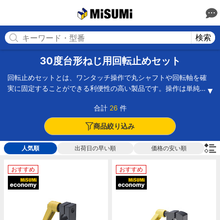
MISUMI(ミスミ) | 総合Webカタログ
MISUMI
検索
30度台形ねじ用回転止めセット
回転止めセットとは、ワンタッチ操作で丸シャフトや回転軸を確
実に固定することができる利便性の高い製品です。操作は単純
で、スピンドルに回転止めセットを取り付けた後、付属のノブを
合計
26
件
回すだけでロックがかかります。その際にクリック感があるの
で、締め過ぎや締め不足の心配なく、誰でも簡単に安定した締め
商品絞り込み
付け状態でロックできることが最大の特徴です。高さや傾斜、幅
を思い通りの位置で調整した後のロックに最適で、コンベアガイ
人気順
出荷日の早い順
価格の安い順
ド、シートカッター、各種検査機、破壊試験治具など幅広いシー
ンで使用できます。またクランプレバーの位置が2種類あるタイプ
おすすめ
おすすめ
もあり、設置場所で使いやすい方向にレバーが付いているタイプ
MiSUMi economy
MiSUMi economy
を選択できます。関連商品にインジケータ、軸受、固定ボルトな
どがあります。