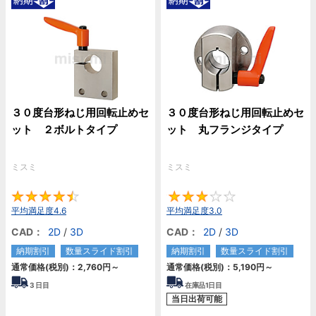
３０度台形ねじ用回転止めセ
３０度台形ねじ用回転止めセ
ット ２ボルトタイプ
ット 丸フランジタイプ
ミスミ
ミスミ
4.6
3
平均満足度4.6
平均満足度3.0
CAD：
2D
/
3D
CAD：
2D
/
3D
納期割引
数量スライド割引
納期割引
数量スライド割引
通常価格(税別)：
2,760円
～
通常価格(税別)：
5,190円
～
3
日目
在庫品1日目
当日出荷可能