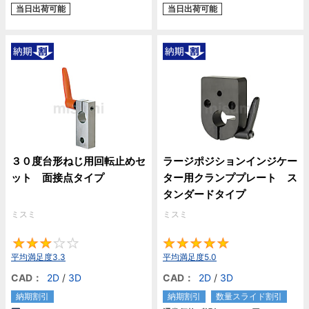
当日出荷可能
当日出荷可能
３０度台形ねじ用回転止めセ
ラージポジションインジケー
ット 面接点タイプ
ター用クランププレート ス
タンダードタイプ
ミスミ
ミスミ
3.3
5
平均満足度3.3
平均満足度5.0
CAD：
2D
/
3D
CAD：
2D
/
3D
納期割引
納期割引
数量スライド割引