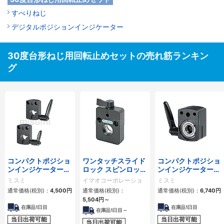
すべりねじ
デジタルポジションインジケーター
30度台形ねじ用回転止めセットの売れ筋ランキン
グ
コンパクトポジショ
ワンタッチスライド
コンパクトポジショ
ンインジケーター用
ロック スピンロック
ンインジケーター用
クランププレート
（QCSPL）
クランププレート
ミスミ
イマオコーポレーショ
ミスミ
スタンダードレバー
ベアリングホルダタ
ン
通常価格(税別)：
4,500円
通常価格(税別)：
通常価格(税別)：
6,740円
タイプ
イプ
5,504円
～
在庫品1日目
在庫品1日目
在庫品1日目～
当日出荷可能
当日出荷可能
当日出荷可能