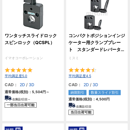
ワンタッチスライドロック
コンパクトポジションインジ
スピンロック（QCSPL）
ケーター用クランププレー
ト スタンダードレバータイ
プ
イマオコーポレーション
ミスミ
5
4.
平均満足度5.0
平均満足度4.5
CAD：
2D
/
3D
CAD：
2D
/
3D
通常価格(税別)：
5,504円
～
納期割引
数量スライド割引
通常価格(税別)：
4,500円
在庫品1日目～
一部当日出荷可能
在庫品1日目
当日出荷可能