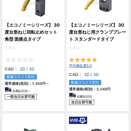
【エコノミーシリーズ】 30
【エコノミーシリーズ】 30
度台形ねじ回転止めセット
度台形ねじ用クランププレー
角型 面接点タイプ
ト スタンダードタイプ
ミスミ
ミスミ
0
5
平均満足度5.0
CAD：
2D
/
3D
CAD：
2D
/
3D
数量スライド割引
数量スライド割引
通常価格(税別)：
1,350円
～
通常価格(税別)：
2,240円
在庫品1日目～
一部当日出荷可能
在庫品1日目
当日出荷可能