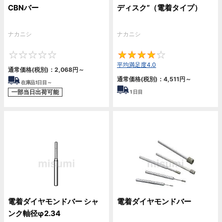
CBNバー
ディスク”（電着タイプ）
ナカニシ
ナカニシ
0
4
平均満足度4.0
通常価格(税別)：
2,068
円
～
通常価格(税別)：
4,511
円
～
在庫品1日目～
一部当日出荷可能
1
日目
電着ダイヤモンドバー シャ
電着ダイヤモンドバー
ンク軸径φ2.34