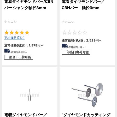
電着ダイヤモンドバー/CBN
電着ダイヤモンドバー／
バー シャンク軸径3mm
CBNバー 軸径6mm
ナカニシ
ナカニシ
5
0
平均満足度5.0
通常価格(税別)：
2,529
円
～
通常価格(税別)：
1,978
円
～
在庫品1日目～
一部当日出荷可能
在庫品1日目～
一部当日出荷可能
電着ダイヤモンドバー／
“ダイヤモンドカッティング