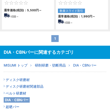
0
0
通常価格(税別)：
5,500
円
～
数量スライド割引
通常価格(税別)：
1,990
円
～
1
日目～
1
日目～
1
DIA・CBNバーに関連するカテゴリ
MISUMI トップ
研削研磨・切断用品
DIA・CBNバー
ディスク研磨材
ディスク研磨材関連部品
ベルト研磨材
DIA・CBNバー
超硬バー