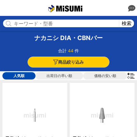
MISUMI
検索
ナカニシ DIA・CBNバー
合計
44
件
商品絞り込み
人気順
出荷日の早い順
価格の安い順