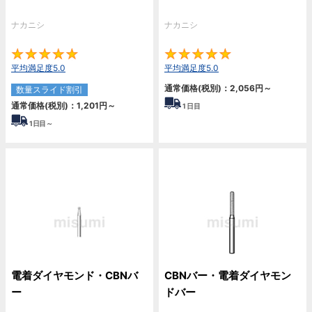
ナカニシ
ナカニシ
5
5
平均満足度5.0
平均満足度5.0
通常価格(税別)：
2,056
円
～
数量スライド割引
通常価格(税別)：
1,201
円
～
1
日目
1
日目～
電着ダイヤモンド・CBNバ
CBNバー・電着ダイヤモン
ー
ドバー