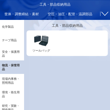
工具・部品収納用品
筐体・調整締結・素材
空圧・油圧・配管・温調部品
電気
工具・部品収納用品
化学製品
テープ用品
ツールバッグ
安全・保護用
品
物流・保管用
品
現場内事務・
照明用品
環境・衛生用
品
研究・実験・
開発用品