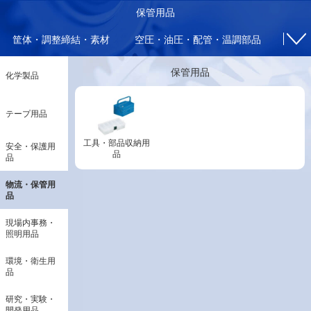
保管用品
筐体・調整締結・素材
空圧・油圧・配管・温調部品
電気
保管用品
化学製品
テープ用品
工具・部品収納用
安全・保護用
品
品
物流・保管用
品
現場内事務・
照明用品
環境・衛生用
品
研究・実験・
開発用品