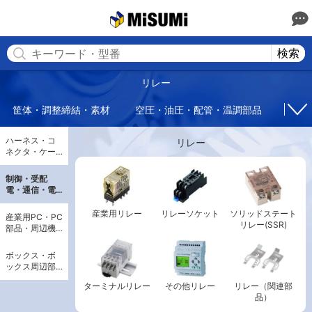
MISUMI(ミスミ) | 総合Webカタログ
MISUMI
検索
リレー
筐体・調整締結・素材
空圧・油圧・配管・温調部品
回転
ハーネス・コ
リレー
ネクタ・ケー
ブル・配線部
品
制御・受配
電・通信・電
源
産業用リレー
リレーソケット
ソリッドステート
産業用PC・PC
リレー(SSR)
部品・周辺機
器
ボックス・ボ
ックス周辺部
品
ターミナルリレー
その他リレー
リレー（関連部
品）