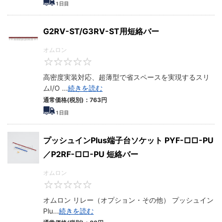
1
日目
G2RV-ST/G3RV-ST用短絡バー
オムロン
0
高密度実装対応、超薄型で省スペースを実現するスリ
ムI/O
...
続きを読む
通常価格(税別)：
763円
1
日目
プッシュインPlus端子台ソケット PYF-□□-PU
／P2RF-□□-PU 短絡バー
オムロン
0
オムロン リレー（オプション・その他） プッシュイン
Plu
...
続きを読む