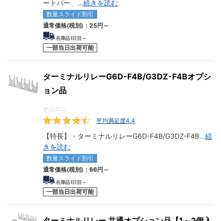
ートバー、
...
続きを読む
数量スライド割引
通常価格(税別)：
25円
～
在庫品1日目～
一部当日出荷可能
ターミナルリレーG6D-F4B/G3DZ-F4Bオプシ
ョン品
オムロン
平均満足度4.4
4.4
【特長】・ターミナルリレーG6D-F4B/G3DZ-F4B
...
続
きを読む
数量スライド割引
通常価格(税別)：
66円
～
在庫品1日目～
一部当日出荷可能
ターミナルリレー 共通オプション品【1～2個入