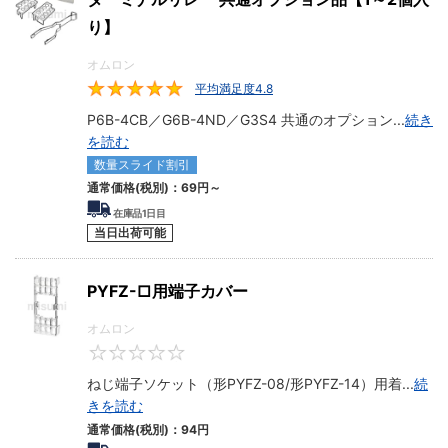
り】
オムロン
平均満足度4.8
4.8
P6B-4CB／G6B-4ND／G3S4 共通のオプション
...
続き
を読む
数量スライド割引
通常価格(税別)：
69円
～
在庫品1日目
当日出荷可能
PYFZ-□用端子カバー
オムロン
0
ねじ端子ソケット（形PYFZ-08/形PYFZ-14）用着
...
続
きを読む
通常価格(税別)：
94円