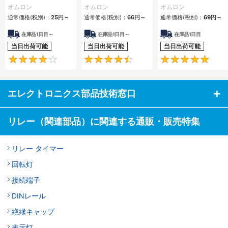
F4Bオプション品
オムロン
オムロン
オムロン
通常価格(税別)：
25円
～
通常価格(税別)：
66円
～
通常価格(税別)：
69円
～
在庫品1日目～
在庫品1日目～
在庫品1日目
当日出荷可能
当日出荷可能
当日出荷可能
4.3
4.4
エレクトロニクス部品技術窓口
リレー（関連部品）に関連する通販・販売特集
リレー タイマー
回転灯
接続端子
DINレール
絶縁キャップ
表示灯