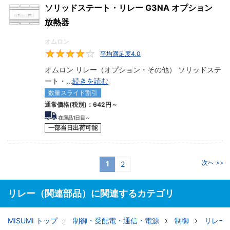
ソリッドステート・リレー G3NA オプション
放熱器
オムロン
平均満足度4.0
4
オムロン リレー（オプション・その他） ソリッドステ
ート・
...
続きを読む
数量スライド割引
通常価格(税別)：
642円
～
在庫品1日目～
一部当日出荷可能
次へ >>
1
2
リレー（関連部品）に関連するカテゴリ
MISUMI トップ
制御・受配電・通信・電源
制御
リレー