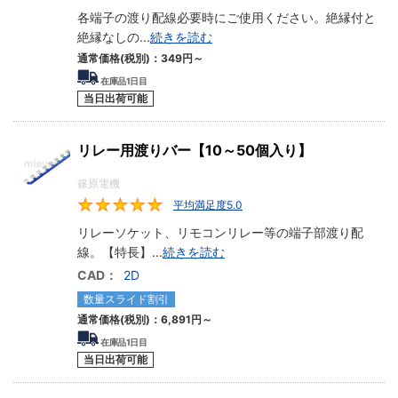
各端子の渡り配線必要時にご使用ください。絶縁付と
絶縁なしの
...
続きを読む
通常価格(税別)：
349円
～
在庫品1日目
当日出荷可能
リレー用渡りバー【10～50個入り】
篠原電機
平均満足度5.0
5
リレーソケット、リモコンリレー等の端子部渡り配
線。【特長】
...
続きを読む
CAD：
2D
数量スライド割引
通常価格(税別)：
6,891円
～
在庫品1日目
当日出荷可能