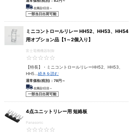
通常価格(税別)：
82円
～
在庫品1日目～
一部当日出荷可能
ミニコントロールリレー HH52、HH53、HH54
用オプション品【1～2個入り】
富士電機機器制御
0
【特長】・ミニコントロールリレーHH52、HH53、
HH5
...
続きを読む
通常価格(税別)：
78円
～
在庫品1日目～
一部当日出荷可能
4点ユニットリレー用 短絡板
Panasonic
0