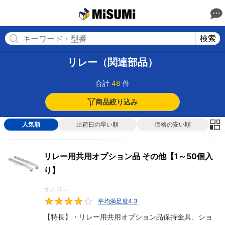
MISUMI(ミスミ) | 総合Webカタログ
MISUMI
検索
リレー（関連部品）
合計
48
件
商品絞り込み
人気順
出荷日の早い順
価格の安い順
リレー用共用オプション品 その他【1～50個入
り】
オムロン
平均満足度4.3
4.3
【特長】・リレー用共用オプション品保持金具、ショ