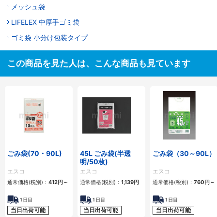
メッシュ袋
LIFELEX 中厚手ゴミ袋
ゴミ袋 小分け包装タイプ
この商品を見た人は、こんな商品も見ています
ごみ袋(70・90L)
45L ごみ袋(半透
ごみ袋（30～90L）
明/50枚)
エスコ
エスコ
エスコ
通常価格(税別)：
412円
～
通常価格(税別)：
1,139円
通常価格(税別)：
760円
～
1
日目
1
日目
1
日目
当日出荷可能
当日出荷可能
当日出荷可能