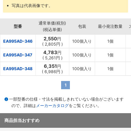
写真は代表画像です。
通常単価(税別)
型番
包装
最小発注数量
(税込単価)
2,550
円
EA995AD-346
100個入り
1個
(
2,805円
)
4,783
円
EA995AD-347
100個入り
1個
(
5,261円
)
6,351
円
EA995AD-348
100個入り
1個
(
6,986円
)
1
一部型番の仕様・寸法を掲載しきれていない場合がございます
ので、詳細は
メーカーカタログ
をご覧ください。
商品担当おすすめ