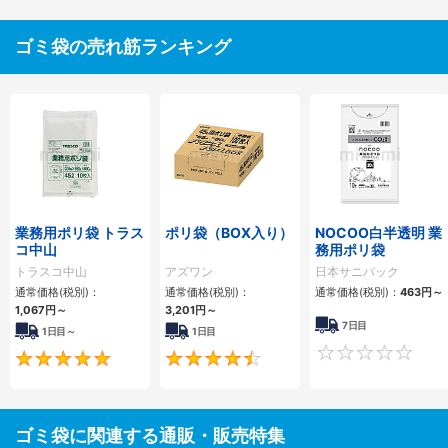
ゴミ袋の売れ筋ランキング
業務用ポリ袋 トラス
ポリ袋（BOX入り）
NOCOO白半透明 業
コ中山
務用ポリ袋
トラスコ中山
アズワン
日本サニパック
通常価格(税別)：
通常価格(税別)：
通常価格(税別)：
463円
～
1,067円
～
3,201円
～
7日目
1日目～
1日目
4.9
4.6
ゴミ袋に関連する通販・販売特集