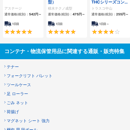
型）
THCシリーズコンテ
ナ （Aタイプ）
アステージ
積水テクノ成型
トラスコ中山
通常価格(税別)：
542円
～
通常価格(税別)：
475円
～
通常価格(税別)：
255円
～
1日目
1日目
1日目～
5
4.9
コンテナ・物流保管用品に関連する通販・販売特集
テナー
フォークリフト パレット
ツールケース
足 ローラー
ごみ ネット
荷揚げ
マグネット シート 強力
梱包 用 段ボール