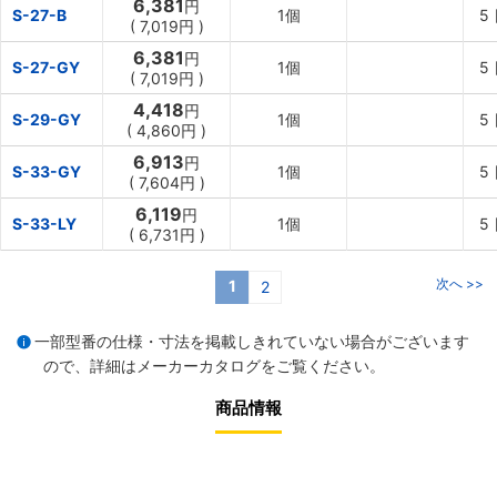
6,381
円
S-27-B
1個
5
(
7,019円
)
6,381
円
S-27-GY
1個
5
(
7,019円
)
4,418
円
S-29-GY
1個
5
(
4,860円
)
6,913
円
S-33-GY
1個
5
(
7,604円
)
6,119
円
S-33-LY
1個
5
(
6,731円
)
次へ >>
1
2
一部型番の仕様・寸法を掲載しきれていない場合がございます
ので、詳細は
メーカーカタログ
をご覧ください。
商品情報