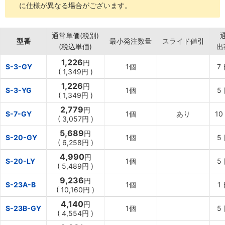
に仕様が異なる場合がございます。
通常単価(税別)
型番
最小発注数量
スライド値引
(税込単価)
出
1,226
円
S-3-GY
1個
7
(
1,349円
)
1,226
円
S-3-YG
1個
5
(
1,349円
)
2,779
円
S-7-GY
1個
あり
10
(
3,057円
)
5,689
円
S-20-GY
1個
5
(
6,258円
)
4,990
円
S-20-LY
1個
5
(
5,489円
)
9,236
円
S-23A-B
1個
1
(
10,160円
)
4,140
円
S-23B-GY
1個
5
(
4,554円
)