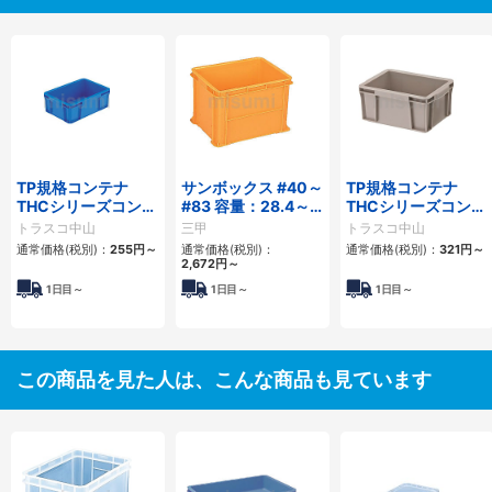
TP規格コンテナ
サンボックス #40～
TP規格コンテナ
THCシリーズコンテ
#83 容量：28.4～
THCシリーズコンテ
ナ （Aタイプ）
112.0L
ナ （Bタイプ）
トラスコ中山
三甲
トラスコ中山
通常価格(税別)：
255円
～
通常価格(税別)：
通常価格(税別)：
321円
～
2,672円
～
1日目～
1日目～
1日目～
この商品を見た人は、こんな商品も見ています