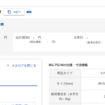
W
コピー
解除
比較
-
円
合計(税別)
-
円
出荷日
-
(税込価格：
-
円
)
(参考出荷日：
MG-752-Wの仕様・寸法情報
カタログを閉じる
商品タイプ
そ
サイズ(mm)
48×5
耐荷重目安（水平方
向）(kg)