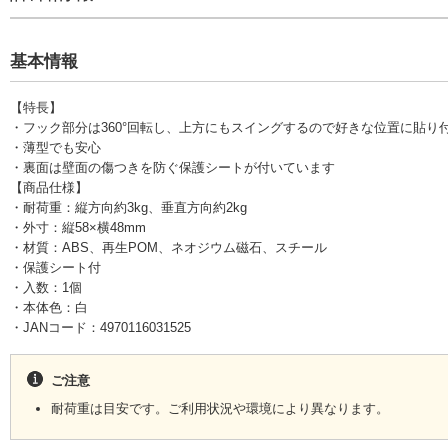
基本情報
【特長】
・フック部分は360°回転し、上方にもスイングするので好きな位置に貼り
・薄型でも安心
・裏面は壁面の傷つきを防ぐ保護シートが付いています
【商品仕様】
・耐荷重：縦方向約3kg、垂直方向約2kg
・外寸：縦58×横48mm
・材質：ABS、再生POM、ネオジウム磁石、スチール
・保護シート付
・入数：1個
・本体色：白
・JANコード：4970116031525
ご注意
耐荷重は目安です。ご利用状況や環境により異なります。