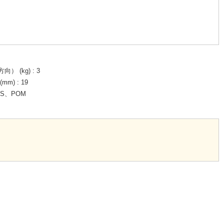
） (kg)
3
mm)
19
BS、POM