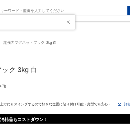
た
超強力マグネットフック 3kg 白
ク 3kg 白
4
円
、上方にもスイングするので好きな位置に貼り付け可能・薄型でも安心・...
詳
消耗品もコストダウン！