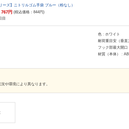
リーズ】ニトリルゴム手袋 ブルー（粉なし）
767
円
：
(税込価格：
844
円
)
日目
色
ホワイト
耐荷重目安（垂直方向
フック部最大開口 (
材質（本体）
A
状況や環境により異なります。
】
は