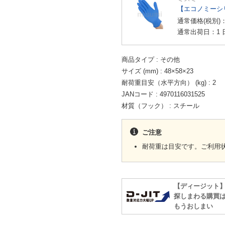
【エコノミーシ
通常価格(税別)
通常出荷日：1 
商品タイプ
その他
サイズ (mm)
48×58×23
耐荷重目安（水平方向） (kg)
2
JANコード
4970116031525
材質（フック）
スチール
ご注意
耐荷重は目安です。ご利用
【ディージット
探しまわる購買
もうおしまい