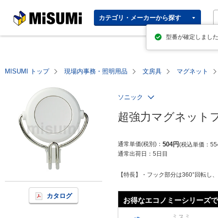
MISUMI | Your Time, Our
カテゴリ・メーカーから探す
Priority
型番が確定しまし
MISUMI トップ
現場内事務・照明用品
文房具
マグネット
ソニック
超強力マグネットフッ
通常単価(税別)
504
円
税込単価
55
通常出荷日：
5日目
【特長】・フック部分は360°回転し
カタログ
お得なエコノミーシリーズで
ミスミ