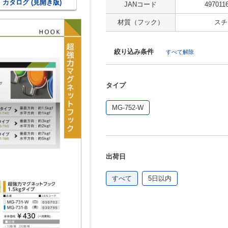
カタログ (見開き版)
JANコード
497011
材質（フック）
スチ
絞り込み条件
すべて解除
タイプ
MG-752-W
出荷日
すべて
5日以内