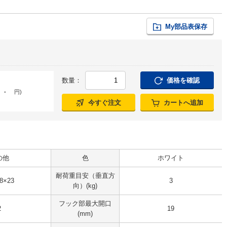
My部品表保存
数量：
価格を確認
-
円
)
今すぐ注文
カートへ追加
の他
色
ホワイト
耐荷重目安（垂直方
8×23
3
向）(kg)
フック部最大開口
2
19
(mm)