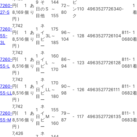
9
そ
144
ピ
7260-
円
(
1
あ
72～
1
日
の
S
～
ン
110
4963527726340
-
27-S
8,169
個
り
80
着
目
他
155
ク
円
)
7,742
ネ
7260-
1
175
円
(
1
あ
イ
96～
811-
1
55-
日
3L
～
-
128
4963527726104
8,516
個
り
ビ
104
0680
着
3L
目
185
円
)
ー
7,742
ネ
1
160
7260-
円
(
1
あ
イ
86～
811-
1
日
L
～
-
123
4963527726128
55-L
8,516
個
り
ビ
94
0681
着
目
170
円
)
ー
7,742
ネ
1
170
7260-
円
(
1
あ
イ
90～
811-
1
日
LL
～
-
126
4963527726111
55-LL
8,516
個
り
ビ
98
0682
着
目
180
円
)
ー
7,742
ネ
1
155
7260-
円
(
1
あ
イ
79～
811-
1
日
M
～
-
117
4963527726135
55-M
8,516
個
り
ビ
87
0683
着
目
160
円
)
ー
7,426
ネ
7
144