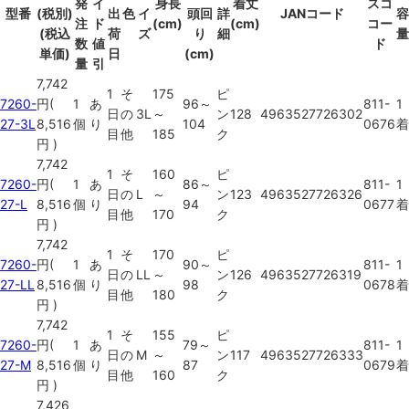
発
イ
身長
着丈
スコ
型番
(税別)
出
色
イ
頭回
詳
JANコード
容
注
ド
(cm)
(cm)
コー
(税込
荷
ズ
り
細
量
数
値
ド
単価)
日
(cm)
量
引
7,742
1
そ
175
ピ
7260-
円
(
1
あ
96～
811-
1
日
の
3L
～
ン
128
4963527726302
27-3L
8,516
個
り
104
0676
着
目
他
185
ク
円
)
7,742
1
そ
160
ピ
7260-
円
(
1
あ
86～
811-
1
日
の
L
～
ン
123
4963527726326
27-L
8,516
個
り
94
0677
着
目
他
170
ク
円
)
7,742
1
そ
170
ピ
7260-
円
(
1
あ
90～
811-
1
日
の
LL
～
ン
126
4963527726319
27-LL
8,516
個
り
98
0678
着
目
他
180
ク
円
)
7,742
1
そ
155
ピ
7260-
円
(
1
あ
79～
811-
1
日
の
M
～
ン
117
4963527726333
27-M
8,516
個
り
87
0679
着
目
他
160
ク
円
)
7,426