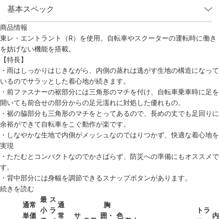
基本スペック
商品情報
東レ・エントラント（R）を使用。自転車やスクーターの運転時に働き
を妨げない機能を搭載。
【特長】
・雨はしっかりはじきながら、内側の蒸れは逃がす生地の構造になって
いるのでサラッとした着心地が続きます。
・前ファスナーの裾部分には三角形のマチを付け、自転車乗車時に足を
開いても前合せの部分からの足元濡れに対処した優れもの。
・裾の脇部分も三角形のマチをとってあるので、長めの丈でも足回りに
余裕ができて自転車をこぐ動作が楽です。
・しなやかな生地で内側がメッシュなのではりつかず、快適な着心地を
実現
・たたむとコンパクトなのでかさばらず、防災への準備にもオススメで
す。
・背中部分には身幅を調節できるスナップボタンがあります。
続きを読む
最
ス
通常
通
胸
小
ラ
トラ
単価
常
サ
囲・
色
内