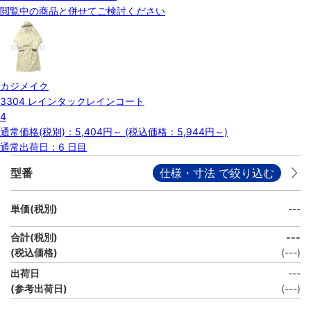
閲覧中の商品と併せてご検討ください
カジメイク
3304 レインタックレインコート
4
通常価格(税別)：
5,404円
～
(税込価格：
5,944円
～)
通常出荷日：6 日目
型番
仕様・寸法 で絞り込む
単価(税別)
---
合計(税別)
---
(税込価格)
(
---
)
出荷日
---
(参考出荷日)
(---)