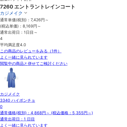
7260 エントラントレインコート
カジメイク
通常単価(税別)：
7,426
円
～
(税込単価)：
8,169円
～
通常出荷日：
1
日目～
4
平均満足度
4.0
この商品のレビューをみる（1件）
よく一緒に見られています
閲覧中の商品と併せてご検討ください
カジメイク
3340 ハイポンチョ
0
通常価格(税別)：
4,868円
～
(税込価格：
5,355円
～)
通常出荷日：1 日目
よく一緒に見られています