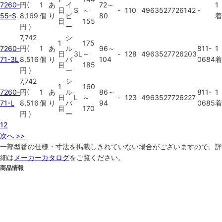
7260-
円
(
1
あ
イ
72～
1
日
S
～
-
110
4963527726142
-
55-S
8,169
個
り
ビ
80
着
目
155
円
)
ー
7,742
シ
1
175
7260-
円
(
1
あ
ル
96～
811-
1
日
3L
～
-
128
4963527726203
71-3L
8,516
個
り
バ
104
0684
着
目
185
円
)
ー
7,742
シ
1
160
7260-
円
(
1
あ
ル
86～
811-
1
日
L
～
-
123
4963527726227
71-L
8,516
個
り
バ
94
0685
着
目
170
円
)
ー
1
2
次へ >>
一部型番の仕様・寸法を掲載しきれていない場合がございますので、詳
細は
メーカーカタログ
をご覧ください。
商品情報