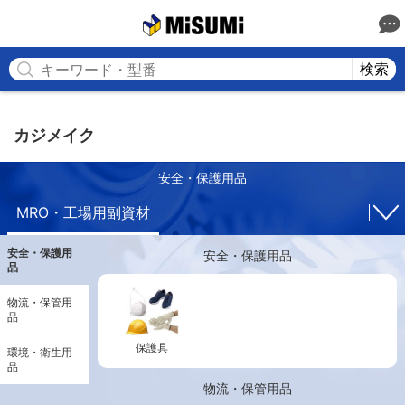
MISUMI
検索
カジメイク
安全・保護用品
MRO・工場用副資材
安全・保護用
安全・保護用品
品
物流・保管用
品
保護具
環境・衛生用
品
物流・保管用品