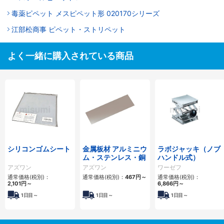
毒薬ピペット メスピペット形 020170シリーズ
江部松商事 ピペット・ストリペット
よく一緒に購入されている商品
シリコンゴムシート
金属板材 アルミニウ
ラボジャッキ（ノブ
ム・ステンレス・銅
ハンドル式）
アズワン
アズワン
ワーゼフ
通常価格(税別)：
通常価格(税別)：
467円
～
通常価格(税別)：
2,101円
～
6,866円
～
1日目～
1日目～
1日目～