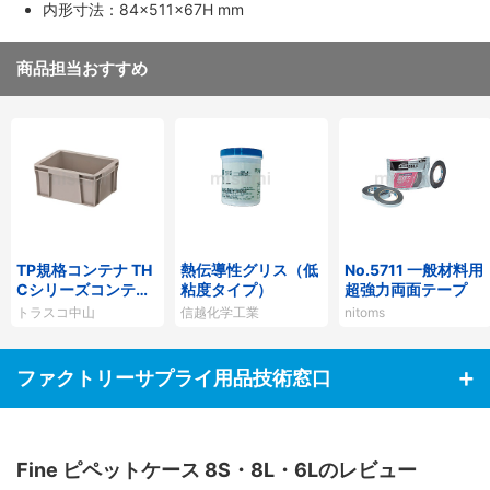
内形寸法：84×511×67H mm
商品担当おすすめ
TP規格コンテナ TH
熱伝導性グリス（低
No.5711 一般材料用
Cシリーズコンテナ
粘度タイプ）
超強力両面テープ
（Bタイプ）
トラスコ中山
信越化学工業
nitoms
ファクトリーサプライ用品技術窓口
Fine ピペットケース 8S・8L・6Lのレビュー