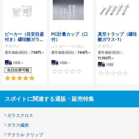
ビーカー（目安目盛
PC計量カップ（口
真空トラップ（硼珪
付き）硼珪酸ガラス
付）
酸ガラス-1）
容量（ml） 10～
アズワン
ニッコー・ハンセン
アズワン
10000
通常価格(税別)：
739円
～
通常価格(税別)：
764円
～
通常価格(税別)：
11,192円
～
1日目～
1日目～
1日目
当日出荷可能
0
5
スポイトに関連する通販・販売特集
ガラスクロス
ガラス繊維
アクリル クリップ