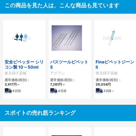
この商品を見た人は、こんな商品も見ています
安全ピペッター シリ
パスツールピペット
Fineピペットジーン
コン製 10～50ml
S
II
東京硝子器械
アズワン
東京硝子器械
通常価格(税別)：
通常価格(税別)：
通常価格(税別)：
3,417円
～
7,281円
～
26,054円
6
日目
4
日目
3
日目～
スポイトの売れ筋ランキング