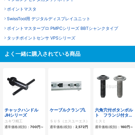
ポイントマスタ
SwissTool用 デジタルディスプレイユニット
ポイントマスタープロ PMPCシリーズ BBTシャンクタイプ
タッチポイントセンサ VPSシリーズ
よく一緒に購入されている商品
チャックハンドル
ケーブルクランプL
六角穴付ボタンボル
JHシリーズ
ト フランジ付タイ
プ-単品・小箱-
ユキワ精工
ＳＵＳ（エスユーエス）
ミスミ
通常価格(税別)：
700円
～
通常価格(税別)：
2,572円
通常価格(税別)：
160円
～