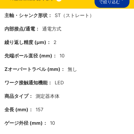
で絞り込む
主軸・シャンク形状：
ST（ストレート）
内部接点/通電：
通電方式
繰り返し精度 (μm)：
2
先端ボール直径 (mm)：
10
Zオーバートラベル (mm)：
無し
ワーク接触通知機能：
LED
商品タイプ：
測定器本体
全長 (mm)：
157
ゲージ外径 (mm)：
10