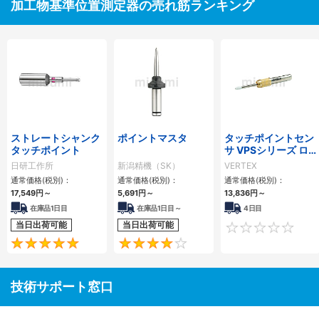
加工物基準位置測定器の売れ筋ランキング
ストレートシャンク
ポイントマスタ
タッチポイントセン
タッチポイント
サ VPSシリーズ ロ
ング・ショート2本
日研工作所
新潟精機（SK）
VERTEX
セット
通常価格(税別)：
通常価格(税別)：
通常価格(税別)：
17,549円
～
5,691円
～
13,836円
～
在庫品1日目
在庫品1日目～
4日目
当日出荷可能
当日出荷可能
5
4.3
技術サポート窓口