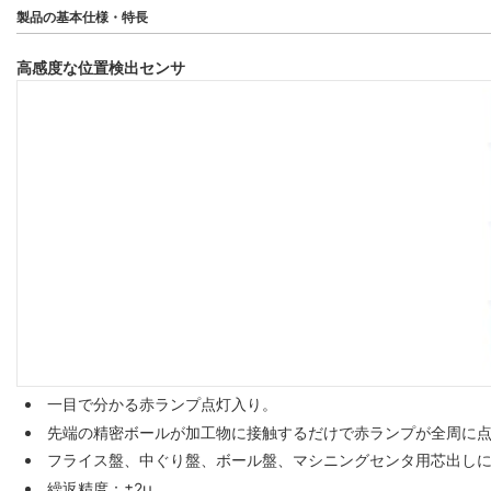
製品の基本仕様・特長
高感度な位置検出センサ
一目で分かる赤ランプ点灯入り。
先端の精密ボールが加工物に接触するだけで赤ランプが全周に点
フライス盤、中ぐり盤、ボール盤、マシニングセンタ用芯出し
繰返精度：±2μ