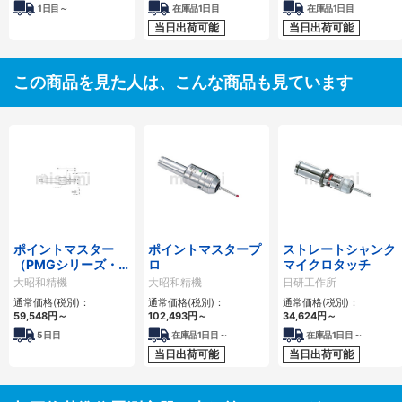
1日目～
在庫品1日目
在庫品1日目
当日出荷可能
当日出荷可能
この商品を見た人は、こんな商品も見ています
ポイントマスター
ポイントマスタープ
ストレートシャンク
（PMGシリーズ・
ロ
マイクロタッチ
モールステーパタイ
大昭和精機
大昭和精機
日研工作所
プ）
通常価格(税別)：
通常価格(税別)：
通常価格(税別)：
59,548円
～
102,493円
～
34,624円
～
5
日目
在庫品1日目～
在庫品1日目～
当日出荷可能
当日出荷可能