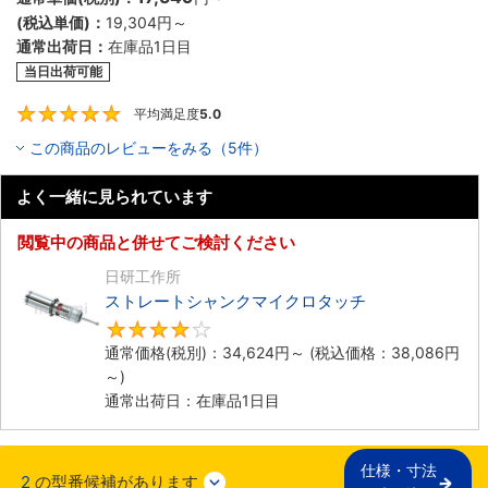
(税込単価)：
19,304円
～
通常出荷日：
在庫品1日目
当日出荷可能
平均満足度
5.0
5
この商品のレビューをみる（5件）
よく一緒に見られています
閲覧中の商品と併せてご検討ください
日研工作所
ストレートシャンクマイクロタッチ
4
通常価格(税別)：
34,624円
～
(税込価格：
38,086円
～)
通常出荷日：在庫品1日目
仕様・寸法

2
の型番候補があります