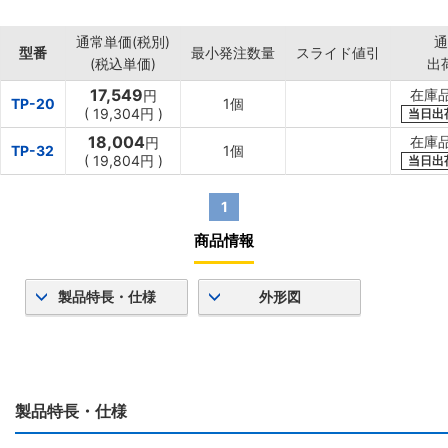
通常単価(税別)
通
型番
最小発注数量
スライド値引
(税込単価)
出
17,549
在庫品
円
TP-20
1個
(
19,304円
)
当日出
18,004
在庫品
円
TP-32
1個
(
19,804円
)
当日出
1
商品情報
製品特長・仕様
外形図
製品特長・仕様