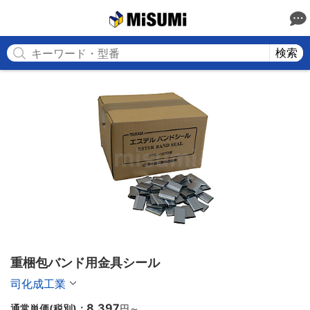
MISUMI
検索
重梱包バンド用金具シール
司化成工業
8,397
通常単価(税別)：
円
～