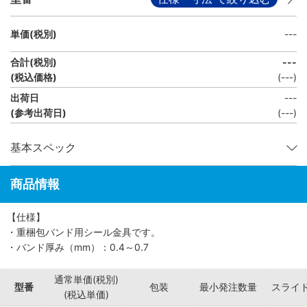
単価(税別)
---
合計(税別)
---
(税込価格)
(
---
)
出荷日
---
(参考出荷日)
(---)
基本スペック
商品情報
【仕様】
・重梱包バンド用シール金具です。
・バンド厚み（mm）：0.4～0.7
通常単価(税別)
型番
包装
最小発注数量
スライ
(税込単価)