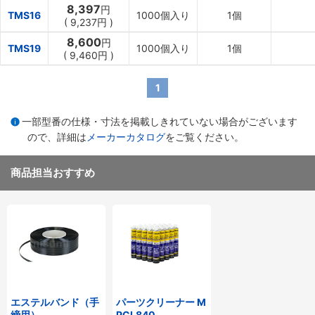
8,397
円
TMS16
1000個入り
1個
(
9,237円
)
8,600
円
TMS19
1000個入り
1個
(
9,460円
)
1
一部型番の仕様・寸法を掲載しきれていない場合がございます
ので、詳細は
メーカーカタログ
をご覧ください。
商品担当おすすめ
エステルバンド（手
パーツクリーナー M
締用）
PCL840