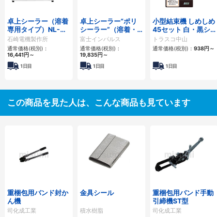
卓上シーラー（溶着
卓上シーラー“ポリ
小型結束機 しめしめ
専用タイプ）NL-
シーラー”（溶着・
45セット 白・黒シ
□J・NL-□K
溶断タイプ）カッタ
リーズ
石崎電機製作所
富士インパルス
トラスコ中山
ー刃
通常価格(税別)：
通常価格(税別)：
通常価格(税別)：
938円
～
16,441円
～
19,835円
～
1日目
1日目
1日目
この商品を見た人は、こんな商品も見ています
重梱包用バンド封か
金具シール
重梱包用バンド手動
ん機
引締機ST型
司化成工業
積水樹脂
司化成工業