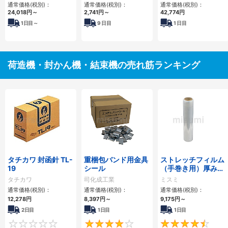
通常価格(税別)：
通常価格(税別)：
通常価格(税別)：
24,018円
～
2,741円
～
42,774円
1
日目～
9
日目
1
日目
荷造機・封かん機・結束機の売れ筋ランキング
タチカワ 封函針 TL-
重梱包バンド用金具
ストレッチフィルム
19
シール
（手巻き用）厚み
8μm・12μm・
タチカワ
司化成工業
ミスミ
15μm・18μm
通常価格(税別)：
通常価格(税別)：
通常価格(税別)：
12,278円
8,397円
～
9,175円
～
2日目
1日目
1日目
0
4