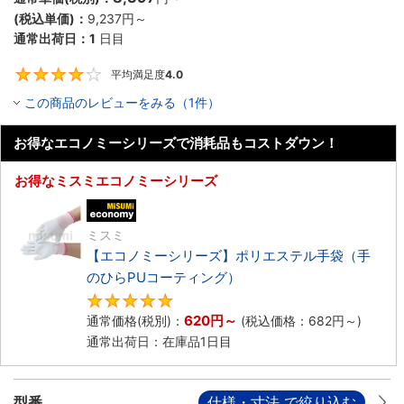
(税込単価)：
9,237円
～
通常出荷日：
1
日目
平均満足度
4.0
4
この商品のレビューをみる（1件）
お得なエコノミーシリーズで消耗品もコストダウン！
お得なミスミエコノミーシリーズ
エコノミー品
ミスミ
【エコノミーシリーズ】ポリエステル手袋（手
のひらPUコーティング）
4.8
620円
～
通常価格(税別)：
(税込価格：
682円
～)
通常出荷日：在庫品1日目
型番
仕様・寸法 で絞り込む