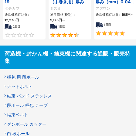
19
（手巻き用）厚み
厚み（mm）0.04／
8μm・12μm・
0.08
タチカワ
ミスミ
アズワン
15μm・18μm
通常価格(税別)：
通常価格(税別)：
通常価格(税別)：
198円
～
12,278円
9,175円
～
1日目
2日目
1日目
0
4.6
荷造機・封かん機・結束機に関連する通販・販売特
集
梱包 用 段ボール
ナットボルト
結束 バンド ステンレス
段ボール 梱包 テープ
結束ベルト
ダンボール カッター
白 段ボール