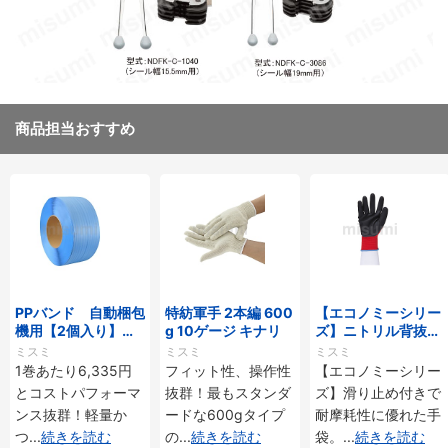
商品担当おすすめ
PPバンド 自動梱包
特紡軍手 2本編 600
【エコノミーシリー
機用【2個入り】 1
g 10ゲージ キナリ
ズ】ニトリル背抜き
5.5mm×2500m
手袋
ミスミ
ミスミ
ミスミ
1巻あたり6,335円
フィット性、操作性
【エコノミーシリー
とコストパフォーマ
抜群！最もスタンダ
ズ】滑り止め付きで
ンス抜群！軽量か
ードな600gタイプ
耐摩耗性に優れた手
つ
...
続きを読む
の
...
続きを読む
袋。
...
続きを読む