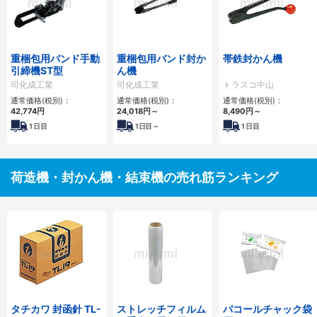
重梱包用バンド手動
重梱包用バンド封か
帯鉄封かん機
引締機ST型
ん機
司化成工業
司化成工業
トラスコ中山
通常価格(税別)：
通常価格(税別)：
通常価格(税別)：
42,774円
24,018円
～
8,490円
～
1
日目
1
日目～
1
日目
荷造機・封かん機・結束機の売れ筋ランキング
タチカワ 封函針 TL-
ストレッチフィルム
パコールチャック袋