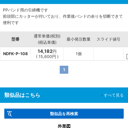
PPバンド用の引締機です
前頭部にカッターが付いており、作業後バンドの余りを切断できて
便利です
通常単価(税別)
型番
最小発注数量
スライド値引
(税込単価)
14,182
円
NDFK-P-108
1個
(
15,600円
)
1
類似品はこちら
すべて見る
類似品を再検索
外形図