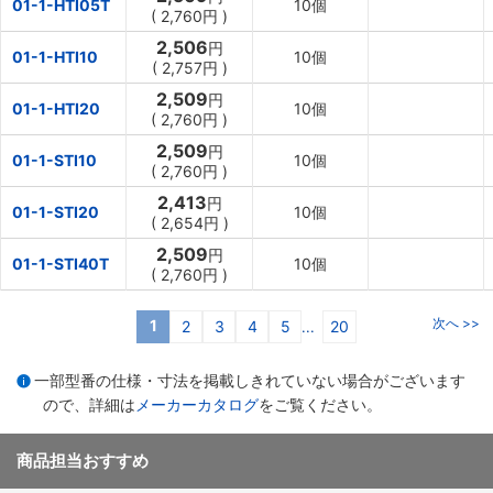
01-1-HTI05T
10個
(
2,760円
)
2,506
円
01-1-HTI10
10個
(
2,757円
)
2,509
円
01-1-HTI20
10個
(
2,760円
)
2,509
円
01-1-STI10
10個
(
2,760円
)
2,413
円
01-1-STI20
10個
(
2,654円
)
2,509
円
01-1-STI40T
10個
(
2,760円
)
次へ >>
1
2
3
4
5
20
...
一部型番の仕様・寸法を掲載しきれていない場合がございます
ので、詳細は
メーカーカタログ
をご覧ください。
商品担当おすすめ