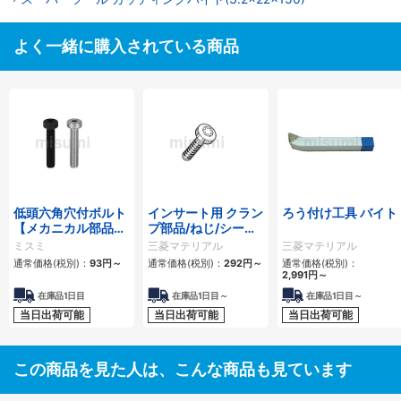
よく一緒に購入されている商品
低頭六角穴付ボルト
インサート用 クラン
ろう付け工具 バイト
【メカニカル部品カ
プ部品/ねじ/シー
タログ掲載】
ト・敷板
ミスミ
三菱マテリアル
三菱マテリアル
通常価格(税別)：
93円
～
通常価格(税別)：
292円
～
通常価格(税別)：
2,991円
～
在庫品1日目
在庫品1日目～
在庫品1日目～
当日出荷可能
当日出荷可能
当日出荷可能
この商品を見た人は、こんな商品も見ています