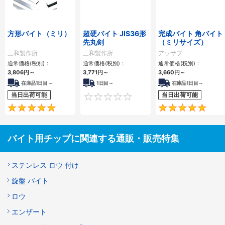
方形バイト（ミリ）
超硬バイト JIS36形
完成バイト 角バイト
先丸剣
（ミリサイズ）
三和製作所
三和製作所
アッサブ
通常価格(税別)：
通常価格(税別)：
通常価格(税別)：
3,806円
～
3,771円
～
3,660円
～
在庫品1日目～
1日目～
在庫品1日目～
当日出荷可能
当日出荷可能
0
5
バイト用チップに関連する通販・販売特集
ステンレス ロウ 付け
旋盤 バイト
ロウ
エンザート