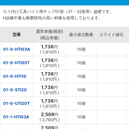
ろう付け工具バイト用チップ01形（31・32形用）超硬です。
H品種中最も耐磨耗性の高い材種を使用しております。
通常単価(税別)
型番
最小発注数量
スライド値引
(税込単価)
1,736
円
01-0-HTI03A
10個
(
1,910円
)
1,736
円
01-0-HTI05T
10個
(
1,910円
)
1,736
円
01-0-HTI10
10個
(
1,910円
)
1,736
円
01-0-STI20
10個
(
1,910円
)
1,736
円
01-0-UTI20T
10個
(
1,910円
)
2,509
円
01-1-HTI03A
10個
(
2,760円
)
2,509
円