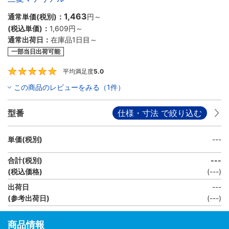
1,463
通常単価(税別)：
円
～
(税込単価)：
1,609円
～
通常出荷日：
在庫品1日目～
一部当日出荷可能
平均満足度
5.0
5
この商品のレビューをみる（1件）
型番
仕様・寸法 で絞り込む
単価(税別)
---
合計(税別)
---
(税込価格)
(
---
)
出荷日
---
(参考出荷日)
(---)
商品情報